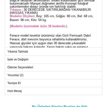
Bağcık detayları aksesuardır. önden kullanılabilir gizli fermuar
bulunmaktadır Manşet düğmeleri aktiftir.Konsept fotoğraf
çekimlerinden dolayı üründe ton farklılığı olabilir.
Yıkama :
30 DERECEDE SIKTIRILMADAN YIKANABİLİR.
(HASSAS YIKAMA)
Modelin Ölçüleri:
Boy: 165 cm, Göğüs: 80 cm, Bel: 68 cm,
Basen: 96 cm, Kilo: 54 kg.
(Modelin üzerindeki ürün 38 bedendir.)
Ferace model tesettür ürünümüz olan Gizli Fermuarlı Dabıl
Ferace, dört mevsim boyunca rahatlıkla kullanabilirsiniz.
Hassas giysiler için uygun olan 30 derecede yıkanabilir
yapısıyla bakımı kolaydır. Yarım hakim yaka ve astarsız
tasarımıyla modern bir görünüm sunar. Ürün 38 beden üzerinde
Yıkama Talimatı
modellemiştir ve gizli cepleri, bağcık detayları ile şıklığı artırır.
Önden kullanım için gizli fermuar ve aktif manşet düğmeleri
İade ve Değişim
bulunmaktadır.
Ödeme Seçenekleri
FERACE BEDEN ÖLÇÜLERİ
(CM)
Yorumlar (2)
Beden
Göğüs
Bel
Boy
Tavsiye Et
38
98
88
134
Hızlı Mesaj
40
100
90
134
42
102
92
134
44
104
96
134
Bu Ürünleri Alanlar Bunları da Aldı