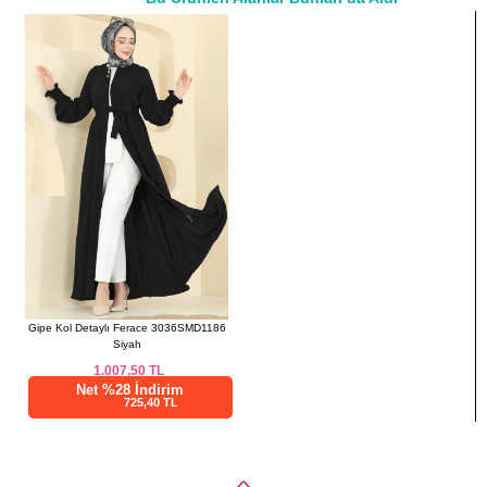
a>
46
106
100
134
48
114
106
134
50
120
112
134
52
124
114
134
Gipe Kol Detaylı Ferace 3036SMD1186
Siyah
1.007,50
TL
Net %28 İndirim
725,40 TL