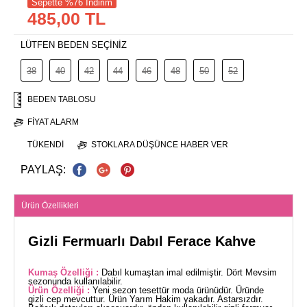
Sepette %76 İndirim
485,00 TL
LÜTFEN BEDEN SEÇİNİZ
38
40
42
44
46
48
50
52
BEDEN TABLOSU
FIYAT ALARM
TÜKENDI
STOKLARA DÜŞÜNCE HABER VER
PAYLAŞ:
Ürün Özellikleri
Gizli Fermuarlı Dabıl Ferace Kahve
Kumaş Özelliği :
Dabıl kumaştan imal edilmiştir. Dört Mevsim
sezonunda kullanılabilir.
Ürün Özelliği :
Yeni sezon tesettür moda ürünüdür. Üründe
gizli cep mevcuttur. Ürün Yarım Hakim yakadır. Astarsızdır.