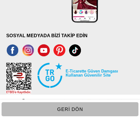
SOSYAL MEDYADA BİZİ TAKİP EDİN
E-Ticarette Güven Damgası
Kullanan Güvenilir Site
GERI DÖN
©2026 Tüm modaselvim.com hakları saklıdır.
T
-Soft
E-Ticaret
Sistemleriyle Hazırlanmıştır.