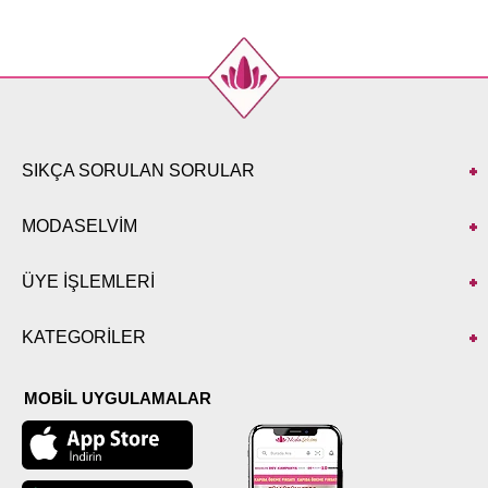
46
110
138
48
114
138
50
118
138
52
124
138
SIKÇA SORULAN SORULAR
MODASELVİM
ÜYE İŞLEMLERİ
KATEGORİLER
MOBİL UYGULAMALAR