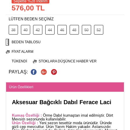
Sepette %28 İndirim
576,00 TL
LÜTFEN BEDEN SEÇİNİZ
38
40
42
44
46
48
50
52
BEDEN TABLOSU
FIYAT ALARM
TÜKENDI
STOKLARA DÜŞÜNCE HABER VER
PAYLAŞ:
Ürün Özellikleri
Aksesuar Bağcıklı Dabıl Ferace Laci
Kumaş Özelliği :
Örme Dabıl kumaştan imal edilmiştir. Dört
Mevsim sezonunda kullanılabilir.
Ürün Özelliği :
Yeni sezon tesettür moda ürünüdür. Üründe
gizli cep mevcuttur. Ürün Yarım Hakim yakadır. Astarsızdır.