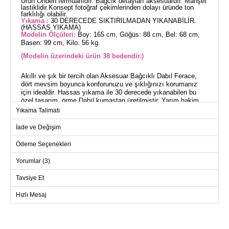
Ürün Önden fermuarlıdır. Bağcık detayları aksesuardır. Manşet
lastiklidir.Konsept fotoğraf çekimlerinden dolayı üründe ton
farklılığı olabilir.
Yıkama :
30 DERECEDE SIKTIRILMADAN YIKANABİLİR.
(HASSAS YIKAMA)
Modelin Ölçüleri:
Boy: 165 cm, Göğüs: 88 cm, Bel: 68 cm,
Basen: 99 cm, Kilo: 56 kg.
(Modelin üzerindeki ürün 38 bedendir.)
Akıllı ve şık bir tercih olan Aksesuar Bağcıklı Dabıl Ferace,
dört mevsim boyunca konforunuzu ve şıklığınızı korumanız
için idealdir. Hassas yıkama ile 30 derecede yıkanabilen bu
özel tasarım, örme Dabıl kumaştan üretilmiştir. Yarım hakim
yaka tasarımı ve astarsız yapısıyla hafiflik sağlar. Ürün,
Yıkama Talimatı
fermuarlı olup kolay kullanım sunar. Bağcıklı aksesuar
detayları ile göz alıcı bir görünüm kazandırırken, manşet
İade ve Değişim
lastikleri kolaylık ve rahatlık sunar.
Ödeme Seçenekleri
FERACE BEDEN ÖLÇÜLERİ
(CM)
Yorumlar (3)
Beden
Göğüs
Boy
Tavsiye Et
38
94
138
Hızlı Mesaj
40
98
138
42
102
138
44
106
138