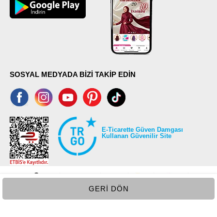
SOSYAL MEDYADA BİZİ TAKİP EDİN
E-Ticarette Güven Damgası
Kullanan Güvenilir Site
GERI DÖN
©2026 Tüm modaselvim.com hakları saklıdır.