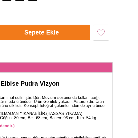
Sepete Ekle
 Elbise Pudra Vizyon
tan imal edilmiştir. Dört Mevsim sezonunda kullanılabilir.
tür moda ürünüdür. Ürün Gömlek yakadır. Astarsızdır. Ürün
rüne dikilidir. Konsept fotoğraf çekimlerinden dolayı üründe
ILMADAN YIKANABİLİR.(HASSAS YIKAMA)
Göğüs: 80 cm, Bel: 68 cm, Basen: 96 cm, Kilo: 54 kg.
dendir.)
ür tarzına uygun, dört mevsim rahatlıkla giyilebilen zarif bir