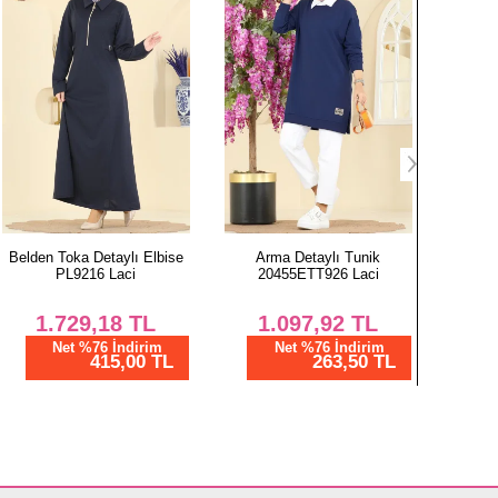
Belden Toka Detaylı Elbise
Arma Detaylı Tunik
Düğmeli K
PL9216 Laci
20455ETT926 Laci
220
1.729,18
TL
1.097,92
TL
1.
Net %76 İndirim
Net %76 İndirim
N
415,00 TL
263,50 TL