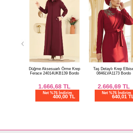
lı Elbise
Düğme Aksesuarlı Örme Krep
Taş Detaylı Krep Elbise
ki
Ferace 24014UKB139 Bordo
0846LVA1173 Bordo
TL
1.666,68
TL
2.666,69
TL
dirim
Net %76 İndirim
Net %76 İndirim
00 TL
400,00 TL
640,01 TL