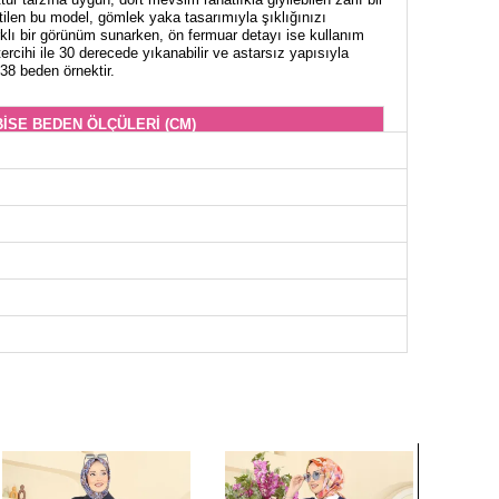
etilen bu model, gömlek yaka tasarımıyla şıklığınızı
rklı bir görünüm sunarken, ön fermuar detayı ise kullanım
ercihi ile 30 derecede yıkanabilir ve astarsız yapısıyla
 38 beden örnektir.
İSE BEDEN ÖLÇÜLERİ (CM)
Göğüs
Bel
Boy
96
84
135
100
88
135
104
92
135
108
96
135
112
100
135
116
104
135
120
108
135
122
112
135