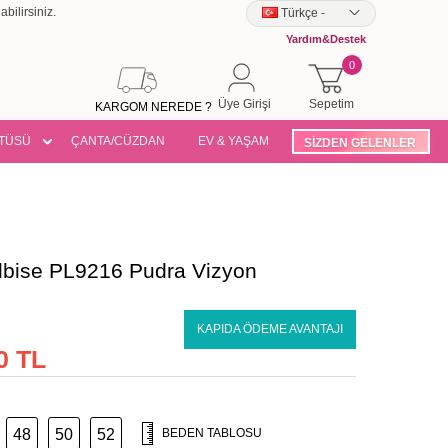
bilirsiniz.
Türkçe
-
Yardım&Destek
0
Üye Girişi
Sepetim
KARGOM NEREDE ?
TÜSÜ
ÇANTA/CÜZDAN
EV & YAŞAM
SİZDEN GELENLER
Elbise PL9216 Pudra Vizyon
KAPIDA ÖDEME AVANTAJI
0 TL
48
50
52
BEDEN TABLOSU