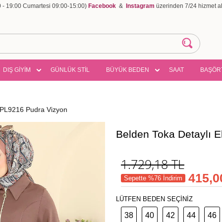
00 - 19:00 Cumartesi 09:00-15:00)
Facebook
&
Instagram
üzerinden 7/24 hizmet ala
DIŞ GİYİM
GÜNLÜK STİL
BÜYÜK BEDEN
SAAT
BAŞÖR
e PL9216 Pudra Vizyon
Belden Toka Detaylı 
1.729,18
TL
415,0
Sepette %76 İndirim
LÜTFEN BEDEN SEÇİNİZ
38
40
42
44
46