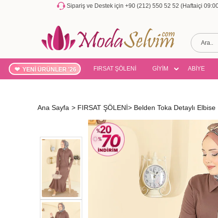
Sipariş ve Destek için +90 (212) 550 52 52 (Haftaiçi 09:
FIRSAT ŞÖLENİ
GİYİM
ABİYE
YENİ ÜRÜNLER '26
Ana Sayfa
>
FIRSAT ŞÖLENİ
>
Belden Toka Detaylı Elbis