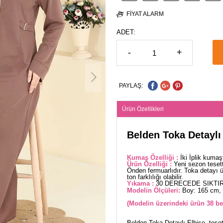
FIYAT ALARM
ADET:
-
+
PAYLAŞ:
Ürün Özellikleri
Belden Toka Detaylı
Kumaş Özelliği :
İki İplik kumaş
Ürün Özelliği :
Yeni sezon teset
Önden fermuarlıdır. Toka detayı ü
ton farklılığı olabilir.
Yıkama :
30 DERECEDE SIKTIR
Modelin Ölçüleri:
Boy: 165 cm, 
(Modelin üzerindeki ürün 38 be
Belden Toka Detaylı Elbise, tesett