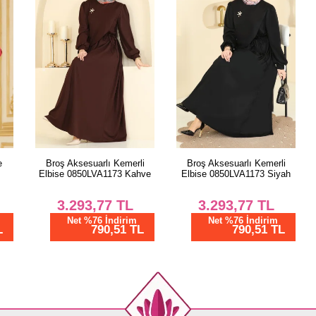
Broş Aksesuarlı Kemerli
Broş Aksesuarlı Kemerli
Elbise 0850LVA1173 Kahve
Elbise 0850LVA1173 Siyah
3.293,77
TL
3.293,77
TL
Net %76 İndirim
Net %76 İndirim
790,51 TL
790,51 TL