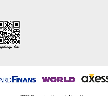
©2026 Tüm modaselvim.com hakları saklıdır.