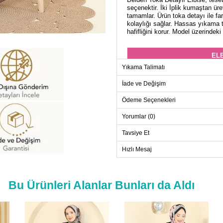
seçenektir. İki İplik kumaştan ür
tamamlar. Ürün toka detayı ile fa
kolaylığı sağlar. Hassas yıkama t
hafifliğini korur. Model üzerindeki
ELB
Yıkama Talimatı
Beden
38
İade ve Değişim
40
Ödeme Seçenekleri
42
Yorumlar (0)
44
Tavsiye Et
46
48
Hızlı Mesaj
50
52
Bu Ürünleri Alanlar Bunları da Aldı