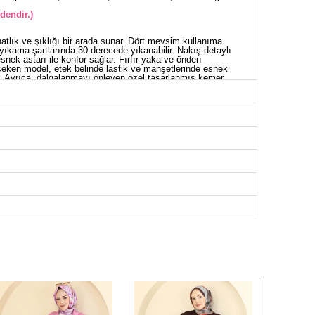
dendir.)
atlık ve şıklığı bir arada sunar. Dört mevsim kullanıma
yıkama şartlarında 30 derecede yıkanabilir. Nakış detaylı
snek astarı ile konfor sağlar. Fırfır yaka ve önden
at çeken model, etek belinde lastik ve manşetlerinde esnek
ar. Ayrıca, dalgalanmayı önleyen özel tasarlanmış kemer,
inde sunulan bu takım, modaya uygun bir seçimdir.
UZ BEDEN ÖLÇÜLERİ (CM)
Göğüs
Boy
100
50
104
50
108
50
112
50
116
50
EK BEDEN ÖLÇÜLERİ (CM)
Boy
94