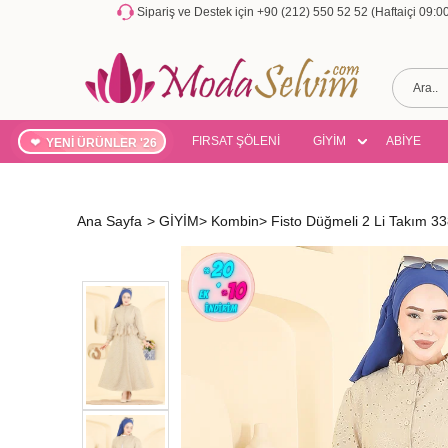
Sipariş ve Destek için +90 (212) 550 52 52 (Haftaiçi 09:
FIRSAT ŞÖLENİ
GİYİM
ABİYE
YENİ ÜRÜNLER '26
Ana Sayfa
>
GİYİM
>
Kombin
>
Fisto Düğmeli 2 Li Takım 