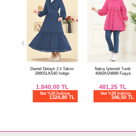
li Takım
Nakış İşlemeli Tunik
Beli Lastikli Aerobin Pantol
ndigo
4060ASN888 Fuşya
3888BLU797 Siyah
TL
481,25
TL
475,00
TL
dirim
Net %28 İndirim
Net %28 İndirim
,80 TL
346,50 TL
342,00 TL