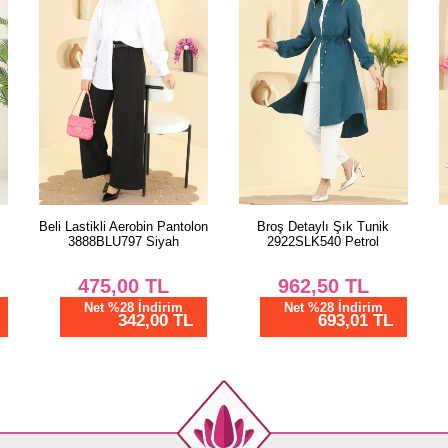
40
42
44
46
on
Broş Detaylı Şık Tunik
Taş Detaylı Şık Tunik
2922SLK540 Petrol
2924SLK540 Pembe
962,50
TL
962,50
TL
Net %28 İndirim
Net %28 İndirim
693,01 TL
693,01 TL