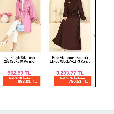
94
94
94
94
Broş Aksesuarlı Kemerli
Desenli 3 lü Şık Takım
Nervür D
Elbise 0850LVA1173 Kahve
3425BLU797 Taba&Siyah
402
3.293,77
TL
1.712,50
TL
1.
Net %76 İndirim
Net %28 İndirim
N
790,51 TL
1233,00 TL