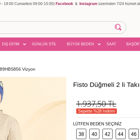
00 - 19:00 Cumartesi 09:00-15:00)
Facebook
&
Instagram
üzerinden 7/24 hizmet ala
DIŞ GİYİM
GÜNLÜK STİL
BÜYÜK BEDEN
SAAT
BAŞÖR
3389HBS856 Vizyon
Fisto Düğmeli 2 li T
1.937,50
TL
Sepette %28 İndirim
LÜTFEN BEDEN SEÇİNİZ
38
40
42
44
46