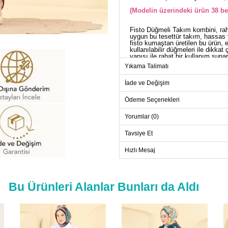
(Modelin üzerindeki ürün 38 be
Fisto Düğmeli Takım kombini, rah
uygun bu tesettür takım, hassas 
fisto kumaştan üretilen bu ürün, e
kullanılabilir düğmeleri ile dikk
yapısı ile rahat bir kullanım sun
ürüne şıklık katar. İki parça hal
Yıkama Talimatı
BL
İade ve Değişim
Beden
Ödeme Seçenekleri
38
40
Yorumlar (0)
42
Tavsiye Et
44
Hızlı Mesaj
46
Bu Ürünleri Alanlar Bunları da Aldı
ET
Beden
38