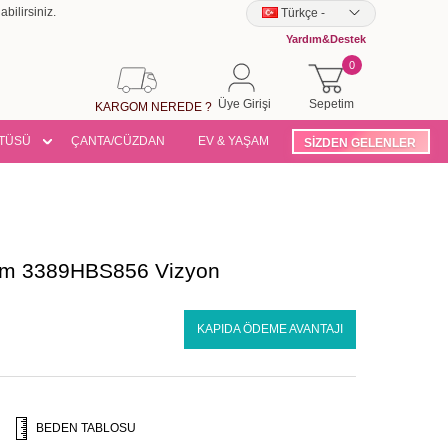
bilirsiniz.
Türkçe
-
Yardım&Destek
0
Üye Girişi
Sepetim
KARGOM NEREDE ?
TÜSÜ
ÇANTA/CÜZDAN
EV & YAŞAM
SİZDEN GELENLER
akım 3389HBS856 Vizyon
KAPIDA ÖDEME AVANTAJI
BEDEN TABLOSU