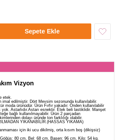
Sepete Ekle
Takım Vizyon
e etek.
 imal edilmiştir. Dört Mevsim sezonunda kullanılabilir.
ür moda ürünüdür. Ürün Fırfır yakadır. Önden kullanılabilir
ok. Astarlıdır.Astarı esnektir. Etek beli lastiklidir. Manşet
isteğe bağlı kullanılmayabilir. Ürün 2 parçadan
mlerinden dolayı üründe ton farklılığı olabilir.
ILMADAN YIKANABİLİR.(HASSAS YIKAMA)
nmaması için iki ucu dikilmiş, orta kısım boş (dikişsiz)
Göğüs: 80 cm, Bel: 68 cm, Basen: 96 cm, Kilo: 54 kg.