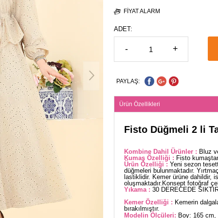
FIYAT ALARM
ADET:
-
+
PAYLAŞ:
Ürün Özellikleri
Fisto Düğmeli 2 li 
Kombine Dahil Ürünler :
Bluz v
Kumaş Özelliği :
Fisto kumaştan
Ürün Özelliği :
Yeni sezon tesett
düğmeleri bulunmaktadır. Yırtmaç y
lastiklidir. Kemer ürüne dahildir, 
oluşmaktadır.Konsept fotoğraf çeki
Yıkama :
30 DERECEDE SIKTIR
Kemer Özelliği :
Kemerin dalgala
bırakılmıştır.
Modelin Ölçüleri:
Boy: 165 cm, 