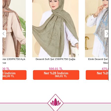
Desenli Soft Şal 159IPK758 Çağla
Etnik Desenli Şal Serisi 130IPK758
Mavi&Gri
500,01
TL
475,00
TL
Net %28 İndirim
Net %28 İndirim
360,01 TL
342,00 TL