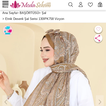
0
Menü
Ana Sayfa
>
BAŞÖRTÜSÜ
>
Şal
>
Etnik Desenli Şal Serisi 130IPK758 Vizyon