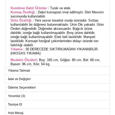
Kombine Dahil Ürünler :
Tunik ve etek.
Kumaş Özelliği :
Dabıl kumaştan imal edilmiştir. Dört Mevsim
sezonunda kullanılabilir.
Ürün Özelliği :
Yeni sezon tesettür moda ürünüdür. Sırttan
kullanılabilir bir düğmesi bulunmaktadır. Ürün Dik yakadır. Ürün
Önden düğmelidir. Düğmeler aksesuardır. Bağcık ürüne
dahildir, isteğe bağlı kullanılmayabilir. Broş ürüne dahildir,
isteğe bağlı kullanılmayabilir. Etek beli lastiklidir. Manşeti
lastiklidir. Konsept fotoğraf çekimlerinden dolayı üründe ton
farklılığı olabilir.
Yıkama :
30 DERECEDE SIKTIRILMADAN YIKANABİLİR.
(HASSAS YIKAMA)
Modelin Ölçüleri:
Boy: 165 cm, Göğüs: 80 cm, Bel: 68 cm,
Basen: 96 cm, Kilo: 54 kg.
Yıkama Talimatı
(Modelin üzerindeki ürün 38 bedendir.)
İade ve Değişim
Bu şık 2'li etekli takım, modern tesettür giyimine mükemmel bir
Ödeme Seçenekleri
eklentidir. Dört mevsim giyilebilir özelliği ile gardropların
vazgeçilmezi olacak. Dabıl kumaş kullanılarak üretilen bu
Yorumlar (3)
takım, 30 derecede hassas yıkama ile temizlenebilir. Ürün, dik
yakaya ve ön kısmında decoratif ama işlevsel düğmelere
Tavsiye Et
sahiptir. Etek ve tuniğin bel kısmı lastiklidir, bu da mükemmel
bir uyum ve konfor sağlar. Bağcık detayı, stilinize göre
ayarlanabilir.
Hızlı Mesaj