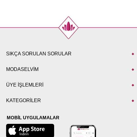
44
95
46
95
48
95
50
95
SIKÇA SORULAN SORULAR
MODASELVİM
ÜYE İŞLEMLERİ
KATEGORİLER
MOBİL UYGULAMALAR