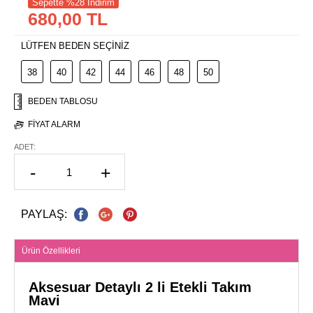
Sepette %28 İndirim
680,00 TL
LÜTFEN BEDEN SEÇİNİZ
38
40
42
44
46
48
50
BEDEN TABLOSU
FIYAT ALARM
ADET:
-
+
PAYLAŞ:
Ürün Özellikleri
Aksesuar Detaylı 2 li Etekli Takım
Mavi