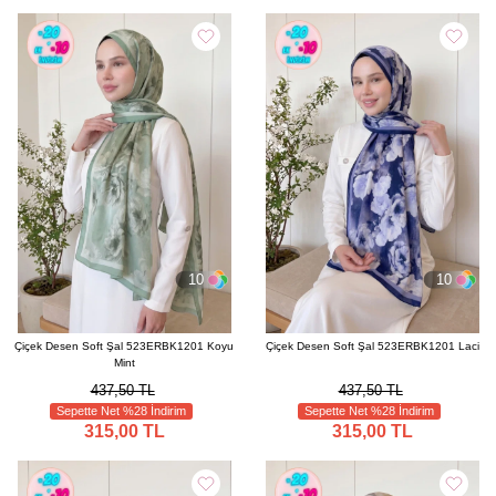
10
10
Çiçek Desen Soft Şal 523ERBK1201 Koyu
Çiçek Desen Soft Şal 523ERBK1201 Laci
Mint
437,50 TL
437,50 TL
Sepette Net %28 İndirim
Sepette Net %28 İndirim
315,00 TL
315,00 TL