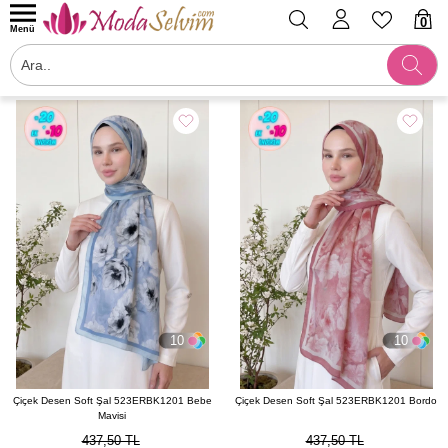
0
Menü
Filtrele
10
10
Çiçek Desen Soft Şal 523ERBK1201 Bebe
Çiçek Desen Soft Şal 523ERBK1201 Bordo
Mavisi
437,50 TL
437,50 TL