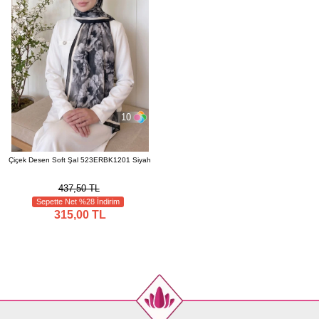
10
Çiçek Desen Soft Şal 523ERBK1201 Siyah
437,50 TL
Sepette Net %28 İndirim
315,00 TL