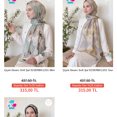
10
10
Çiçek Desen Soft Şal 523ERBK1201 Mint
Çiçek Desen Soft Şal 523ERBK1201 Sarı
437,50 TL
437,50 TL
Sepette Net %28 İndirim
Sepette Net %28 İndirim
315,00 TL
315,00 TL