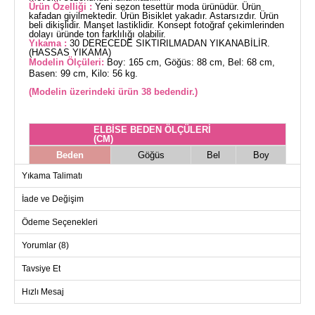
Ürün Özelliği :
Yeni sezon tesettür moda ürünüdür. Ürün
kafadan giyilmektedir. Ürün Bisiklet yakadır. Astarsızdır. Ürün
beli dikişlidir. Manşet lastiklidir. Konsept fotoğraf çekimlerinden
dolayı üründe ton farklılığı olabilir.
Yıkama :
30 DERECEDE SIKTIRILMADAN YIKANABİLİR.
(HASSAS YIKAMA)
Modelin Ölçüleri:
Boy: 165 cm, Göğüs: 88 cm, Bel: 68 cm,
Basen: 99 cm, Kilo: 56 kg.
(Modelin üzerindeki ürün 38 bedendir.)
ELBİSE BEDEN ÖLÇÜLERİ
(CM)
Beden
Göğüs
Bel
Boy
38
94
76
134
Yıkama Talimatı
40
98
78
134
İade ve Değişim
42
102
82
134
Ödeme Seçenekleri
44
106
86
134
Yorumlar (8)
46
110
92
134
48
114
98
134
Tavsiye Et
50
118
104
134
Hızlı Mesaj
52
122
108
134