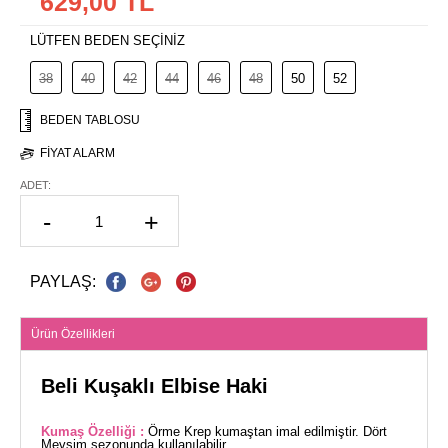
629,00 TL
LÜTFEN BEDEN SEÇİNİZ
38
40
42
44
46
48
50
52
BEDEN TABLOSU
FIYAT ALARM
ADET:
-
+
PAYLAŞ:
Ürün Özellikleri
Beli Kuşaklı Elbise Haki
Kumaş Özelliği :
Örme Krep kumaştan imal edilmiştir. Dört
Mevsim sezonunda kullanılabilir.