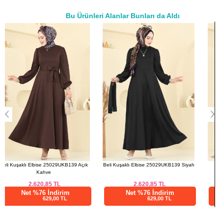
Bu Ürünleri Alanlar Bunları da Aldı
a>
Beli Kuşaklı Elbise 25029UKB139 Siyah
Dantel Detaylı 2 li Aerobin Takım
2861SLK540 Bordo
2.620,85
TL
1.480,00
TL
Net %76 İndirim
Net %28 İndirim
629,00 TL
1065,60 TL