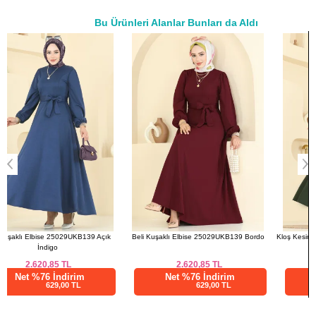
Bu Ürünleri Alanlar Bunları da Aldı
a>
Beli Kuşaklı Elbise 25029UKB139 Bordo
Kloş Kesim Dabıl Elbise 24034UKB139 Haki
2.620,85
TL
2.979,20
TL
Net %76 İndirim
Net %76 İndirim
629,00 TL
715,01 TL