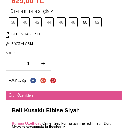
629,00 TL
LÜTFEN BEDEN SEÇİNİZ
38
40
42
44
46
48
50
52
BEDEN TABLOSU
FIYAT ALARM
ADET:
-
+
PAYLAŞ:
Ürün Özellikleri
Beli Kuşaklı Elbise Siyah
Kumaş Özelliği :
Örme Krep kumaştan imal edilmiştir. Dört
Mevsim sezonunda kullanılabilir.