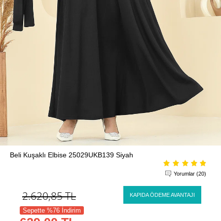
Beli Kuşaklı Elbise 25029UKB139 Siyah
Yorumlar (20)
2.620,85
TL
KAPIDA ÖDEME AVANTAJI
Sepette %76 İndirim