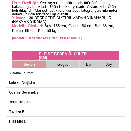
Ürün Özelliği :
Yeni sezon tesettür moda ürünüdür. Ürün
kafadan giyilmektedir. Ürün Bisiklet yakadır. Astarsızdır. Ürün
beli dikişlidir. Manşet lastiklidir. Konsept fotoğraf çekimlerinden
dolayı üründe ton farklılığı olabilir.
Yıkama :
30 DERECEDE SIKTIRILMADAN YIKANABİLİR.
(HASSAS YIKAMA)
Modelin Ölçüleri:
Boy: 165 cm, Göğüs: 88 cm, Bel: 68 cm,
Basen: 99 cm, Kilo: 56 kg.
(Modelin üzerindeki ürün 38 bedendir.)
ELBİSE BEDEN ÖLÇÜLERİ
(CM)
Beden
Göğüs
Bel
Boy
38
94
76
134
Yıkama Talimatı
40
98
78
134
İade ve Değişim
42
102
82
134
Ödeme Seçenekleri
44
106
86
134
Yorumlar (20)
46
110
92
134
48
114
98
134
Tavsiye Et
50
118
104
134
Hızlı Mesaj
52
122
108
134