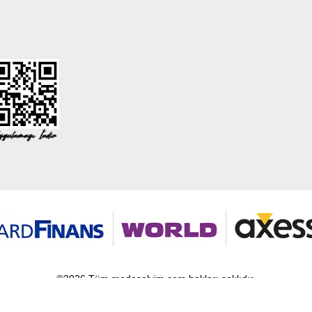
©2026 Tüm modaselvim.com hakları saklıdır.