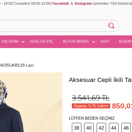
00 - 19:00 Cumartesi 09:00-15:00)
Facebook
&
Instagram
üzerinden 7/24 hizmet ala
DIŞ GİYİM
GÜNLÜK STİL
BÜYÜK BEDEN
SAAT
BAŞÖR
m 24035UKB139 Laci
Aksesuar Cepli İkili 
3.541,69
TL
850,0
Sepette %76 İndirim
LÜTFEN BEDEN SEÇİNİZ
38
40
42
44
46