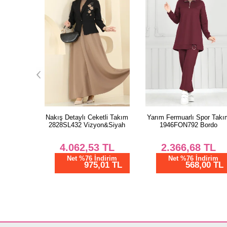
tli Takım
Yarım Fermuarlı Spor Takım
Nervür Detaylı Dabıl Elbis
n&Siyah
1946FON792 Bordo
1404ZNN863 Bordo
TL
2.366,68
TL
1.666,68
TL
dirim
Net %76 İndirim
Net %76 İndirim
01 TL
568,00 TL
400,00 TL