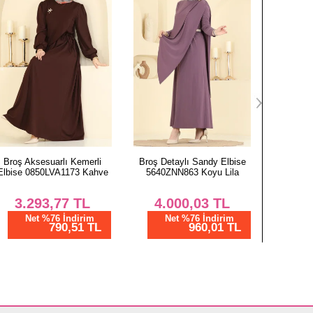
90
90
90
Broş Detaylı Sandy Elbise
Bolero Detaylı Aerobin Takım
Arma D
5640ZNN863 Koyu Lila
8006TRT545 Haki
923
4.000,03
TL
1.562,50
TL
1.
Net %76 İndirim
Net %28 İndirim
N
960,01 TL
1125,00 TL