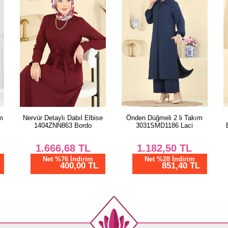
44
46
48
e
Önden Düğmeli 2 li Takım
Broş Aksesuarlı Kemerli
3031SMD1186 Laci
Elbise 0850LVA1173 Kahve
1.182,50
TL
3.293,77
TL
Net %28 İndirim
Net %76 İndirim
851,40 TL
790,51 TL