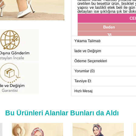
üretilen bu tesettür ürün, bisikle
yapısı ve lastikli etek beli ile g
detayları ise şıklığına şık bir dok
CE
Beden
38
Yıkama Talimatı
40
42
İade ve Değişim
44
Ödeme Seçenekleri
46
Yorumlar (0)
48
Tavsiye Et
Hızlı Mesaj
ET
Beden
Bu Ürünleri Alanlar Bunları da Aldı
38
40
42