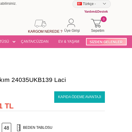
bilirsiniz.
Türkçe
-
Yardım&Destek
0
Üye Girişi
Sepetim
KARGOM NEREDE ?
TÜSÜ
ÇANTA/CÜZDAN
EV & YAŞAM
SİZDEN GELENLER
Takım 24035UKB139 Laci
KAPIDA ÖDEME AVANTAJI
1 TL
48
BEDEN TABLOSU