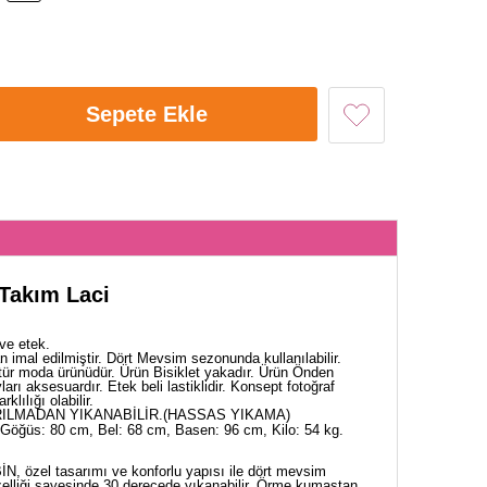
Sepete Ekle
 Takım Laci
ve etek.
imal edilmiştir. Dört Mevsim sezonunda kullanılabilir.
tür moda ürünüdür. Ürün Bisiklet yakadır. Ürün Önden
arı aksesuardır. Etek beli lastiklidir. Konsept fotoğraf
klılığı olabilir.
ILMADAN YIKANABİLİR.(HASSAS YIKAMA)
Göğüs: 80 cm, Bel: 68 cm, Basen: 96 cm, Kilo: 54 kg.
N, özel tasarımı ve konforlu yapısı ile dört mevsim
elliği sayesinde 30 derecede yıkanabilir. Örme kumaştan