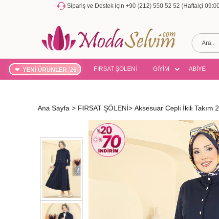
Sipariş ve Destek için +90 (212) 550 52 52 (Haftaiçi 09:
FIRSAT ŞÖLENİ
GİYİM
ABİYE
YENİ ÜRÜNLER '26
Ana Sayfa
>
FIRSAT ŞÖLENİ
>
Aksesuar Cepli İkili Takı