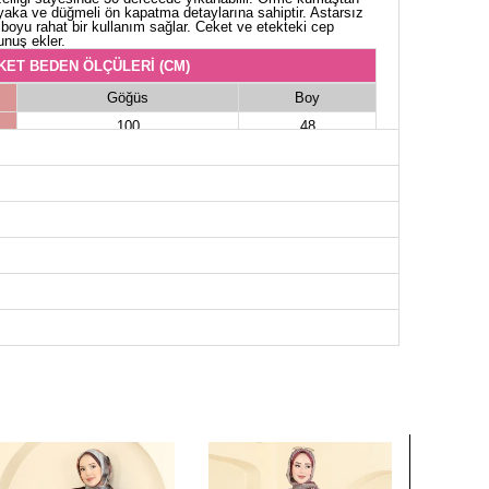
t yaka ve düğmeli ön kapatma detaylarına sahiptir. Astarsız
ün boyu rahat bir kullanım sağlar. Ceket ve etekteki cep
unuş ekler.
KET BEDEN ÖLÇÜLERİ (CM)
Göğüs
Boy
100
48
104
48
108
48
112
48
116
48
118
48
EK BEDEN ÖLÇÜLERİ (CM)
Boy
90
90
90