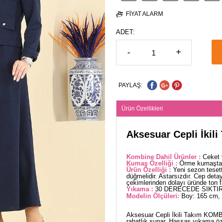
FIYAT ALARM
ADET:
-
+
PAYLAŞ:
Ürün Özellikleri
Aksesuar Cepli İkili
Kombine Dahil Ürünler :
Ceket 
Kumaş Özelliği :
Örme kumaştan 
Ürün Özelliği :
Yeni sezon teset
düğmelidir. Astarsızdır. Cep detayl
çekimlerinden dolayı üründe ton far
Yıkama :
30 DERECEDE SIKTIR
Modelin Ölçüleri:
Boy: 165 cm, 
Aksesuar Cepli İkili Takım KOMBİ
rahatlık sunar. Hassas yıkama öz