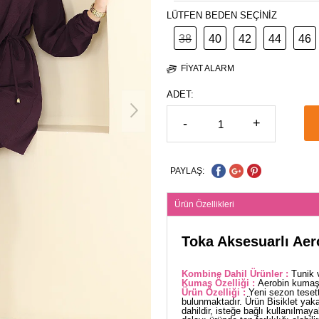
LÜTFEN BEDEN SEÇİNİZ
38
40
42
44
46
FIYAT ALARM
ADET:
-
+
PAYLAŞ:
Ürün Özellikleri
Toka Aksesuarlı Ae
Kombine Dahil Ürünler :
Tunik 
Kumaş Özelliği :
Aerobin kumaşt
Ürün Özelliği :
Yeni sezon tesett
bulunmaktadır. Ürün Bisiklet yakad
dahildir, isteğe bağlı kullanılmaya