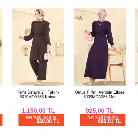
52
PANT
Beden
38
40
42
44
46
48
50
Omuz Fırfırlı Aerobin Elbise
Fırfır Katlı 2 li Takım
5009MDA386 Mor
2666MSZ1172 Bordo
52
925,00
TL
1.162,50
TL
Net %28 İndirim
Net %28 İndirim
666,01 TL
837,00 TL