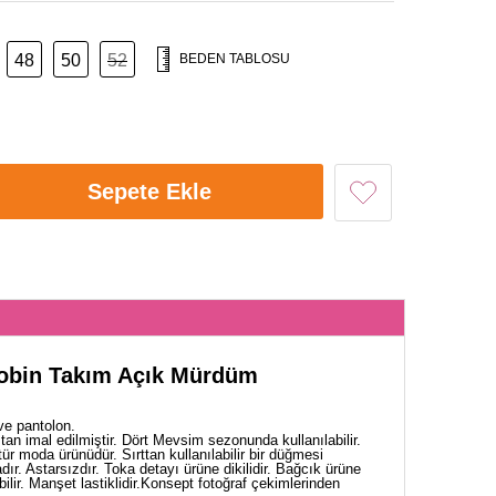
48
50
52
BEDEN TABLOSU
Sepete Ekle
robin Takım Açık Mürdüm
ve pantolon.
an imal edilmiştir. Dört Mevsim sezonunda kullanılabilir.
ür moda ürünüdür. Sırttan kullanılabilir bir düğmesi
ır. Astarsızdır. Toka detayı ürüne dikilidir. Bağcık ürüne
bilir. Manşet lastiklidir.Konsept fotoğraf çekimlerinden