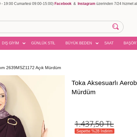
00 - 19:00 Cumartesi 09:00-15:00)
Facebook
&
Instagram
üzerinden 7/24 hizmet ala
DIŞ GİYİM
GÜNLÜK STİL
BÜYÜK BEDEN
SAAT
BAŞÖR
Takım 2639MSZ1172 Açık Mürdüm
Toka Aksesuarlı Aero
Mürdüm
1.437,50
TL
Sepette %28 İndirim