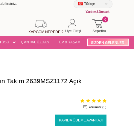
bilirsiniz.
Türkçe
-
Yardım&Destek
0
Üye Girişi
Sepetim
KARGOM NEREDE ?
TÜSÜ
ÇANTA/CÜZDAN
EV & YAŞAM
SİZDEN GELENLER
bin Takım 2639MSZ1172 Açık
Yorumlar (5)
KAPIDA ÖDEME AVANTAJI