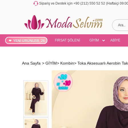
Sipariş ve Destek için +90 (212) 550 52 52 (Haftaiçi 09:
FIRSAT ŞÖLENİ
GİYİM
ABİYE
YENİ ÜRÜNLER '26
Ana Sayfa
>
GİYİM
>
Kombin
>
Toka Aksesuarlı Aerobin 