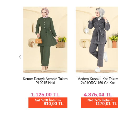
obin Takım
Modern Kuşaklı Kot Takım
Fırfır Detaylı 2 li Takım
ki
2401ORG1169 Gri Kot
5010MDA386 Kahve
TL
4.875,04
TL
1.150,00
TL
dirim
Net %76 İndirim
Net %28 İndirim
00 TL
1170,01 TL
828,00 TL