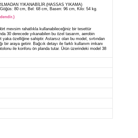
.
ILMADAN YIKANABİLİR.(HASSAS YIKAMA)
Göğüs: 80 cm, Bel: 68 cm, Basen: 96 cm, Kilo: 54 kg.
dendir.)
rt mevsim rahatlıkla kullanabileceğiniz bir tesettür
da 30 derecede yıkanabilen bu özel tasarım, aerobin
t yaka özelliğine sahiptir. Astarsız olan bu model, sırtından
ı bir araya getirir. Bağcık detayı ile farklı kullanım imkanı
ntolonu ile konforu ön planda tutar. Ürün üzerindeki model 38
NİK BEDEN ÖLÇÜLERİ (CM)
Göğüs
Boy
96
78
100
78
104
78
108
78
112
78
116
78
122
78