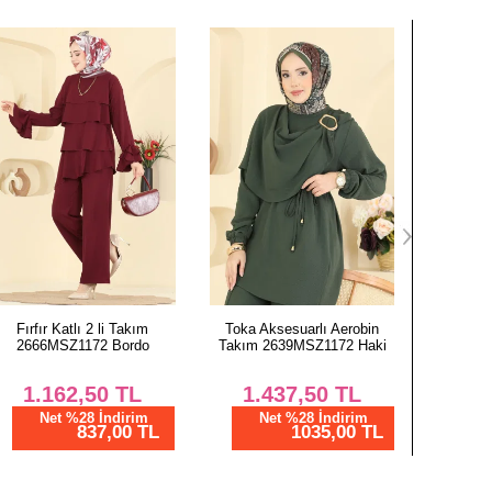
124
78
OLON BEDEN ÖLÇÜLERİ (CM)
Boy
100
100
100
100
100
100
100
Toka Aksesuarlı Aerobin
Fırfır Katlı 2 li Takım
Rüzgarlık
Takım 2639MSZ1172 Haki
2666MSZ1172 Siyah
4115FV
100
1.437,50
TL
1.162,50
TL
4.
Net %28 İndirim
Net %28 İndirim
N
1035,00 TL
837,00 TL