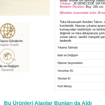
dolayı üründe ton farklılığı olabilir
Yıkama :
30 DERECEDE SIKTIR
Modelin Ölçüleri:
Boy: 165 cm, 
(Modelin üzerindeki ürün 38 be
Toka Aksesuarlı Aerobin Takım, dö
kombinidir. Hassas yıkama ayarın
kumaşından üretilmiştir ve bisikle
düğmeli ve toka detaylarıyla şıklığ
sunan takım, lastikli manşetli pa
bedendir.
Yıkama Talimatı
TU
İade ve Değişim
Beden
Ödeme Seçenekleri
38
Yorumlar (5)
40
42
Tavsiye Et
44
Hızlı Mesaj
46
48
50
Bu Ürünleri Alanlar Bunları da Aldı