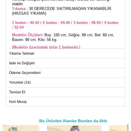
olabilir.
Yıkama :
30 DERECEDE SIKTIRILMADAN YIKANABİLİR.
(HASSAS YIKAMA)
1 beden : 40-42 / 2 beden : 44-46 / 3 beden : 48-50 / 4 beden
: 52-54
Modelin Ölçüleri:
Boy: 165 cm, Göğüs: 88 cm, Bel: 68 cm,
Basen: 99 cm, Kilo: 56 kg.
(Modelin üzerindeki ürün 1 bedendir.)
Yıkama Talimatı
Şıklığınızı dört mevsim sergileyecek Toka Detaylı Viskon
Elbise ile tanışın! Bu tesettür elbise, hassas yapısıyla 30
İade ve Değişim
derecede yıkanabilir ve viscose ile modal kumaş karışımından
üretilmiştir. Rahatlığı ön planda tutan tasarımı gömlek yaka, ön
Ödeme Seçenekleri
tarafı düğmeli ve astarsızdır. Ayarlanabilir toka detayı ve
elastik beli ile konforunuzu artırırken, elastik manşetler kol
hareketlerinizde özgürlük sağlar. Boy: 165 cm, Göğüs: 88 cm,
Yorumlar (16)
Bel: 68 cm, Basen: 99 cm, Kilo: 56 kg ölçülerindeki model
üzerinde 1 beden gösterilmektedir. Her mevsim şıklığınızı toka
Tavsiye Et
detaylı bu elbiseyle koruyun!
ELBİSE BEDEN ÖLÇÜLERİ
(CM)
Hızlı Mesaj
Beden
Göğüs
Boy
1
100
138
Bu Ürünleri Alanlar Bunları da Aldı
2
108
138
a>
3
112
138