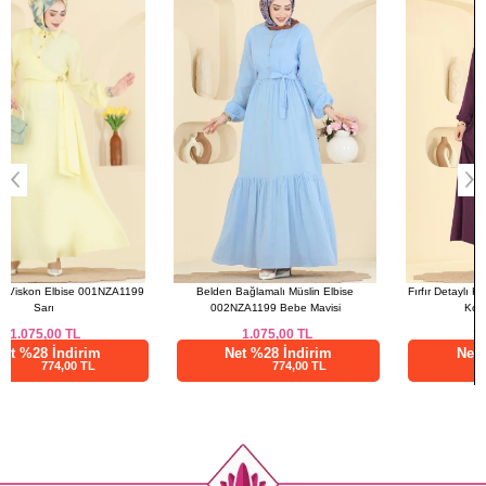
4
116
138
Belden Bağlamalı Müslin Elbise
Fırfır Detaylı Katlı Elbise 2667MSZ1172
002NZA1199 Bebe Mavisi
Koyu Gül Kurusu
1.075,00
TL
1.212,50
TL
Net %28 İndirim
Net %28 İndirim
774,00 TL
873,00 TL