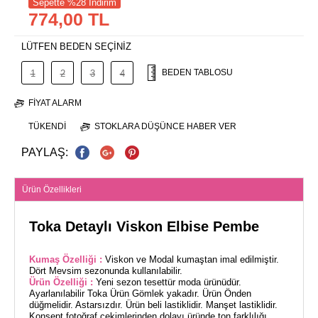
Sepette %28 İndirim
774,00 TL
LÜTFEN BEDEN SEÇİNİZ
BEDEN TABLOSU
1
2
3
4
FIYAT ALARM
TÜKENDI
STOKLARA DÜŞÜNCE HABER VER
PAYLAŞ:
Ürün Özellikleri
Toka Detaylı Viskon Elbise Pembe
Kumaş Özelliği :
Viskon ve Modal kumaştan imal edilmiştir.
Dört Mevsim sezonunda kullanılabilir.
Ürün Özelliği :
Yeni sezon tesettür moda ürünüdür.
Ayarlanılabilir Toka Ürün Gömlek yakadır. Ürün Önden
düğmelidir. Astarsızdır. Ürün beli lastiklidir. Manşet lastiklidir.
Konsept fotoğraf çekimlerinden dolayı üründe ton farklılığı