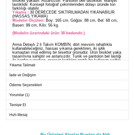
Bisiklet yakadır. Astarsızdır. Pantolon beli lastiklidir. Manşet
lastiklidir. Konsept fotoğraf çekimlerinden dolayı üründe ton
farklılığı olabilir.
Yıkama :
30 DERECEDE SIKTIRILMADAN YIKANABİLİR.
(HASSAS YIKAMA)
Modelin Ölçüleri:
Boy: 165 cm, Göğüs: 88 cm, Bel: 68 cm,
Basen: 99 cm, Kilo: 56 kg.
(Modelin üzerindeki ürün 38 bedendir.)
Arma Detaylı 2 li Takım KOMBİN, dört mevsim rahatlıkla
kullanabileceğiniz, hassas yıkama gerektiren, iki iplik
kumaştan imal edilmiş bir tesettür ürünüdür. Ürün bisiklet yaka
tasarımına sahiptir ve astarsızdır. Tunik ve pantolon bel lastiği
ile konfor sunarken, manşet lastikleri pratik bir kullanım sağlar.
Tunik ve pantolon kombini her ortamda şık ve rahat olmanız
Yıkama Talimatı
için tasarlanmıştır.
TUNİK BEDEN ÖLÇÜLERİ
İade ve Değişim
(CM)
Beden
Göğüs
Boy
Ödeme Seçenekleri
38
102
87
Yorumlar (1)
40
106
87
Tavsiye Et
42
110
87
Hızlı Mesaj
44
114
87
46
118
87
48
122
87
Bu Ürünleri Alanlar Bunları da Aldı