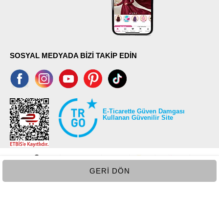
SOSYAL MEDYADA BİZİ TAKİP EDİN
E-Ticarette Güven Damgası
Kullanan Güvenilir Site
GERI DÖN
©2026 Tüm modaselvim.com hakları saklıdır.
T
-Soft
E-Ticaret
Sistemleriyle Hazırlanmıştır.