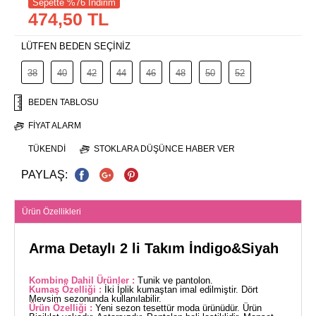
Sepette %76 İndirim
474,50 TL
LÜTFEN BEDEN SEÇİNİZ
38
40
42
44
46
48
50
52
BEDEN TABLOSU
FIYAT ALARM
TÜKENDI
STOKLARA DÜŞÜNCE HABER VER
PAYLAŞ:
Ürün Özellikleri
Arma Detaylı 2 li Takım İndigo&Siyah
Kombine Dahil Ürünler :
Tunik ve pantolon.
Kumaş Özelliği :
İki İplik kumaştan imal edilmiştir. Dört
Mevsim sezonunda kullanılabilir.
Ürün Özelliği :
Yeni sezon tesettür moda ürünüdür. Ürün