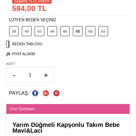
Sepette %76 İndirim
584,00 TL
LÜTFEN BEDEN SEÇİNİZ
38
40
42
44
46
48
50
52
BEDEN TABLOSU
FIYAT ALARM
ADET:
-
+
PAYLAŞ:
Ürün Özellikleri
Yarım Düğmeli Kapşonlu Takım Bebe
Mavi&Laci