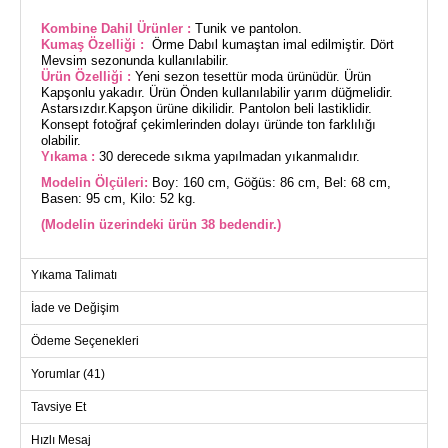
Kombine Dahil Ürünler :
Tunik ve pantolon.
Kumaş Özelliği :
Örme Dabıl kumaştan imal edilmiştir. Dört
Mevsim sezonunda kullanılabilir.
Ürün Özelliği :
Yeni sezon tesettür moda ürünüdür. Ürün
Kapşonlu yakadır. Ürün Önden kullanılabilir yarım düğmelidir.
Astarsızdır.Kapşon ürüne dikilidir. Pantolon beli lastiklidir.
Konsept fotoğraf çekimlerinden dolayı üründe ton farklılığı
olabilir.
Yıkama :
30 derecede sıkma yapılmadan yıkanmalıdır.
Modelin Ölçüleri:
Boy: 160 cm, Göğüs: 86 cm, Bel: 68 cm,
Basen: 95 cm, Kilo: 52 kg.
(Modelin üzerindeki ürün 38 bedendir.)
Yarım Düğmeli Kapşonlu Takım model tesettür ürünüdür.Dört
Yıkama Talimatı
Mevsim sezonunda kullanılabilir.30 derecede sıkma
yapılmadan yıkanmalıdır. Örme Dabıl kumaştan imal
İade ve Değişim
edilmiştir.Ürün Kapşonlu yakadır.Ürün Önden kullanılabilir
yarım düğmelidir.Astarsızdır..(Modelin üzerindeki ürün 38
Ödeme Seçenekleri
bedendir.)Pantolon beli lastiklidir.
Yorumlar (41)
TUNİK BEDEN ÖLÇÜLERİ
(CM)
Tavsiye Et
Beden
Göğüs
Bel
Boy
Hızlı Mesaj
38
100
92
82