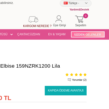
bilirsiniz.
Türkçe
-
Yardım&Destek
0
Üye Girişi
Sepetim
KARGOM NEREDE ?
TÜSÜ
ÇANTA/CÜZDAN
EV & YAŞAM
SİZDEN GELENLER
 Elbise 159NZRK1200 Lila
Yorumlar (2)
KAPIDA ÖDEME AVANTAJI
0 TL