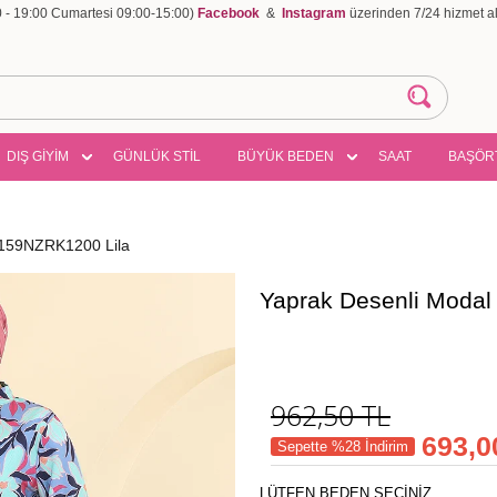
00 - 19:00 Cumartesi 09:00-15:00)
Facebook
&
Instagram
üzerinden 7/24 hizmet ala
DIŞ GİYİM
GÜNLÜK STİL
BÜYÜK BEDEN
SAAT
BAŞÖR
 159NZRK1200 Lila
Yaprak Desenli Modal
962,50
TL
693,0
Sepette %28 İndirim
LÜTFEN BEDEN SEÇİNİZ