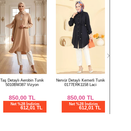
ervür Detaylı Kemerli Tunik
Yırtmaç Düğmeli Tunik
Yırtma
0177ERK1158 Laci
3047KTR750 Koyu Lila
3047K
850,00
TL
862,50
TL
8
Net %28 İndirim
Net %28 İndirim
N
612,01 TL
621,01 TL