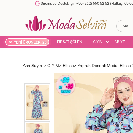
Sipariş ve Destek için +90 (212) 550 52 52 (Haftaiçi 09:
FIRSAT ŞÖLENİ
GİYİM
ABİYE
YENİ ÜRÜNLER '26
Ana Sayfa
>
GİYİM
>
Elbise
>
Yaprak Desenli Modal Elbise