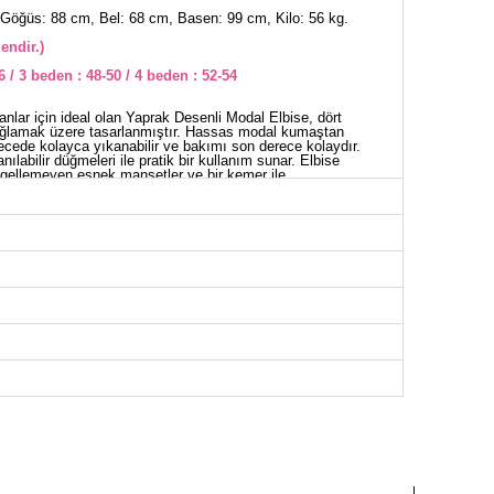
Göğüs: 88 cm, Bel: 68 cm, Basen: 99 cm, Kilo: 56 kg.
endir.)
6 / 3 beden : 48-50 / 4 beden : 52-54
yanlar için ideal olan Yaprak Desenli Modal Elbise, dört
lamak üzere tasarlanmıştır. Hassas modal kumaştan
erecede kolayca yıkanabilir ve bakımı son derece kolaydır.
labilir düğmeleri ile pratik bir kullanım sunar. Elbise
gellemeyen esnek manşetler ve bir kemer ile
nmayı önleyen özel bir tasarıma sahip olup, isteğe bağlı
İSE BEDEN ÖLÇÜLERİ (CM)
Göğüs
Boy
100
142
106
142
114
142
124
142