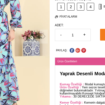
1
2
3
4
FIYAT ALARM
ADET:
-
+
PAYLAŞ:
Ürün Özellikleri
Yaprak Desenli Moda
Kumaş Özelliği :
Modal kumaştan
Ürün Özelliği :
Yeni sezon teset
düğmeleri bulunmaktadır. Yırtmaç 
kullanılmayabilir.Konsept fotoğraf 
Yıkama :
30 DERECEDE SIKTIR
Kemer Özelliği :
Kemerin dalgala