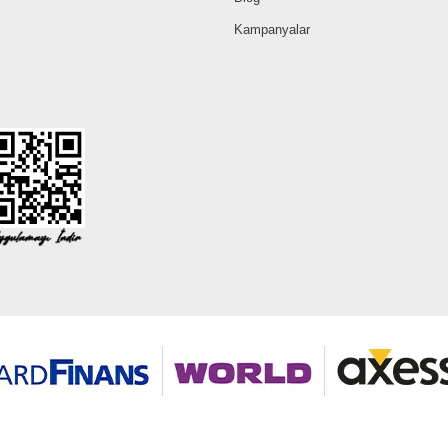
Kampanyalar
©2026 Tüm modaselvim.com hakları saklıdır.