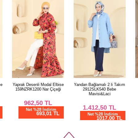
se
Yandan Bağlamalı 2 li Takım
Taş Detaylı Aerobin Tunik
N
2912SLK540 Bebe
5010BM387 Vizyon
Mavisi&Laci
850,00
TL
1.412,50
TL
Net %28 İndirim
612,01 TL
Net %28 İndirim
1017,00 TL