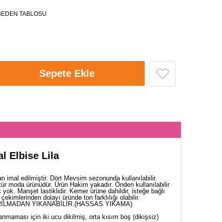
BEDEN TABLOSU
Sepete Ekle
l Elbise Lila
 imal edilmiştir. Dört Mevsim sezonunda kullanılabilir.
tür moda ürünüdür. Ürün Hakim yakadır. Önden kullanılabilir
yok. Manşet lastiklidir. Kemer ürüne dahildir, isteğe bağlı
çekimlerinden dolayı üründe ton farklılığı olabilir.
ILMADAN YIKANABİLİR.(HASSAS YIKAMA)
nmaması için iki ucu dikilmiş, orta kısım boş (dikişsiz)