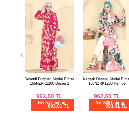
dal Elbise
Karışık Desenli Modal Elbise
Yaprak Desenli Modal Elbi
esen 1
160NZRK1200 Pembe
159NZRK1200 Nar Çiçeği
TL
962,50
TL
962,50
TL
dirim
Net %28 İndirim
Net %28 İndirim
01 TL
693,01 TL
693,01 TL