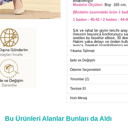
bırakılmıştır.
Modelin Ölçüleri:
Boy: 165 cm, 
(Modelin üzerindeki ürün 1 bed
1 beden : 40-42 / 2 beden : 44-4
Şık ve rahat bir giyim tercihi ara
mevsim boyunca konforunuzu sağ
üretilen bu tesettür elbise, 30 d
Hakim yaka detayı ve önden kullanı
ayrıca, hareket özgürlüğünüzü en
tamamlanmaktadır. Kemer, dalgala
Yıkama Talimatı
olarak çıkarılabilir.
ELB
İade ve Değişim
Beden
Ödeme Seçenekleri
1
Yorumlar (2)
2
Tavsiye Et
3
4
Hızlı Mesaj
Bu Ürünleri Alanlar Bunları da Aldı