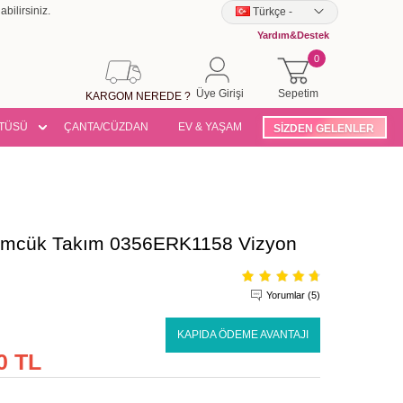
bilirsiniz.
Türkçe
-
Yardım&Destek
0
Üye Girişi
Sepetim
KARGOM NEREDE ?
TÜSÜ
ÇANTA/CÜZDAN
EV & YAŞAM
SİZDEN GELENLER
rümcük Takım 0356ERK1158 Vizyon
Yorumlar (5)
KAPIDA ÖDEME AVANTAJI
0 TL