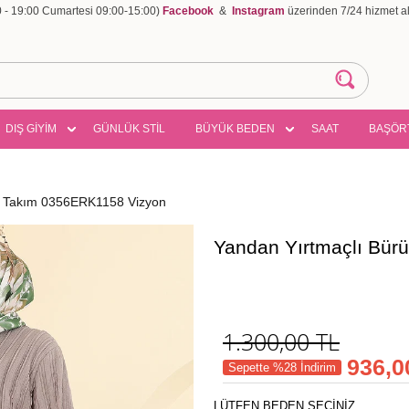
00 - 19:00 Cumartesi 09:00-15:00)
Facebook
&
Instagram
üzerinden 7/24 hizmet ala
DIŞ GİYİM
GÜNLÜK STİL
BÜYÜK BEDEN
SAAT
BAŞÖR
k Takım 0356ERK1158 Vizyon
Yandan Yırtmaçlı Bü
1.300,00
TL
936,0
Sepette %28 İndirim
LÜTFEN BEDEN SEÇİNİZ