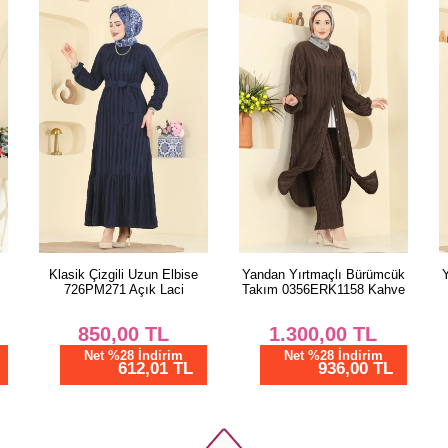
Beden
40
42
44
46
48
50
52
Yandan Yırtmaçlı Bürümcük
Yandan Yırtmaçlı Bürümcük
Takım 0356ERK1158 Kahve
Takım 0356ERK1158 Lila
1.300,00
TL
1.300,00
TL
Net %28 İndirim
Net %28 İndirim
936,00 TL
936,00 TL