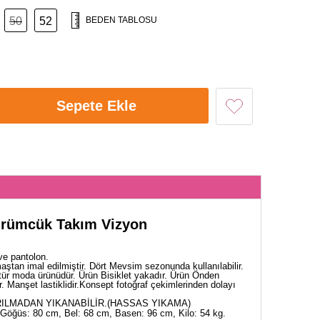
50
52
BEDEN TABLOSU
Sepete Ekle
ürümcük Takım Vizyon
ve pantolon.
tan imal edilmiştir. Dört Mevsim sezonunda kullanılabilir.
tür moda ürünüdür. Ürün Bisiklet yakadır. Ürün Önden
ir. Manşet lastiklidir.Konsept fotoğraf çekimlerinden dolayı
ILMADAN YIKANABİLİR.(HASSAS YIKAMA)
Göğüs: 80 cm, Bel: 68 cm, Basen: 96 cm, Kilo: 54 kg.