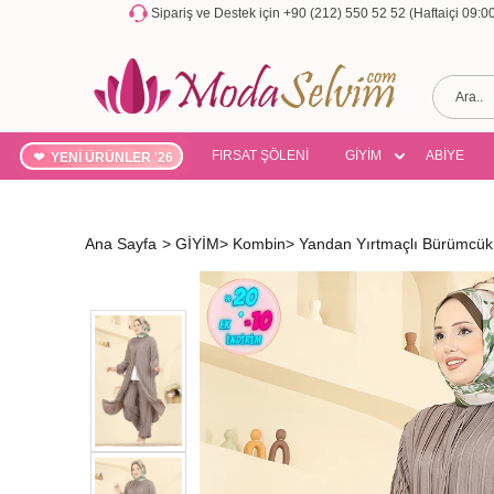
Sipariş ve Destek için +90 (212) 550 52 52 (Haftaiçi 09:
FIRSAT ŞÖLENİ
GİYİM
ABİYE
YENİ ÜRÜNLER '26
Ana Sayfa
>
GİYİM
>
Kombin
>
Yandan Yırtmaçlı Bürümcü