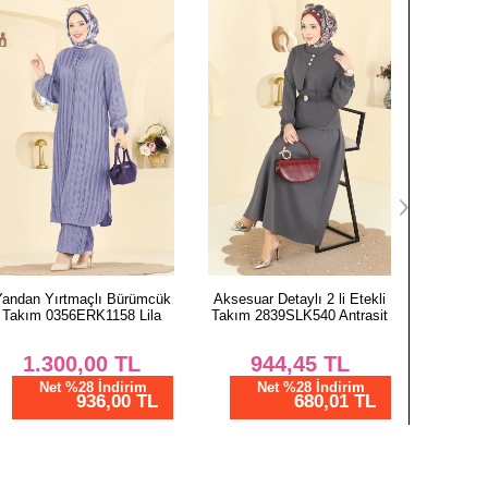
Boy
94
94
94
94
94
95
94
Aksesuar Detaylı 2 li Etekli
Kruvaze Bağlamalı 2 li Takım
Yandan Y
Takım 2839SLK540 Antrasit
2853SL432 Laci
Takım 0
944,45
TL
3.168,77
TL
1.
Net %28 İndirim
Net %76 İndirim
N
680,01 TL
760,51 TL