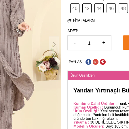
40
42
44
46
48
FIYAT ALARM
ADET:
-
+
PAYLAŞ:
Ürün Özellikleri
Yandan Yırtmaçlı B
Kombine Dahil Ürünler :
Tunik 
Kumaş Özelliği :
Bürümcük kumaş
Ürün Özelliği :
Yeni sezon teset
düğmelidir. Pantolon beli lastiklid
üründe ton farklılığı olabilir.
Yıkama :
30 DERECEDE SIKTIR
Modelin Ölçüleri:
Boy: 165 cm, 