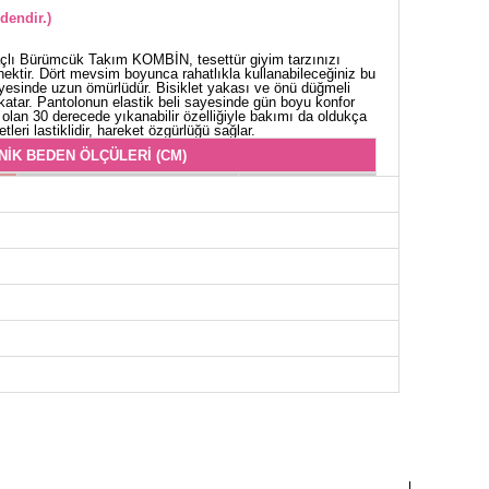
dendir.)
çlı Bürümcük Takım KOMBİN, tesettür giyim tarzınızı
ektir. Dört mevsim boyunca rahatlıkla kullanabileceğiniz bu
esinde uzun ömürlüdür. Bisiklet yakası ve önü düğmeli
k katar. Pantolonun elastik beli sayesinde gün boyu konfor
 olan 30 derecede yıkanabilir özelliğiyle bakımı da oldukça
leri lastiklidir, hareket özgürlüğü sağlar.
NİK BEDEN ÖLÇÜLERİ (CM)
Göğüs
Boy
96
115
100
115
104
115
108
115
112
115
116
115
120
115
OLON BEDEN ÖLÇÜLERİ (CM)