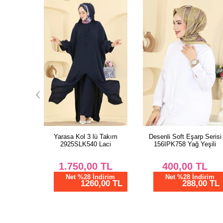
 Takım
Desenli Soft Eşarp Serisi
Klasik Çizgili Uzun Elbise
Laci
156IPK758 Yağ Yeşili
726PM271 Açık Laci
TL
400,00
TL
850,00
TL
dirim
Net %28 İndirim
Net %28 İndirim
,00 TL
288,00 TL
612,01 TL