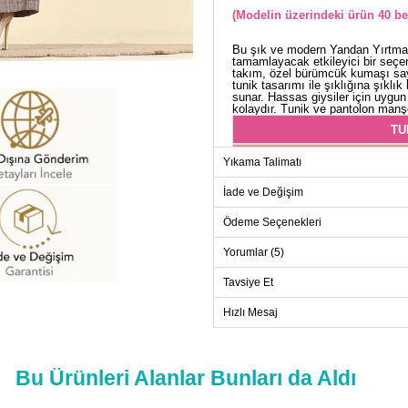
(Modelin üzerindeki ürün 40 be
Bu şık ve modern Yandan Yırtma
tamamlayacak etkileyici bir seçen
takım, özel bürümcük kumaşı say
tunik tasarımı ile şıklığına şıklı
sunar. Hassas giysiler için uygun
kolaydır. Tunik ve pantolon manşet
TU
Beden
Yıkama Talimatı
40
İade ve Değişim
42
Ödeme Seçenekleri
44
46
Yorumlar (5)
48
Tavsiye Et
50
Hızlı Mesaj
52
Bu Ürünleri Alanlar Bunları da Aldı
PANT