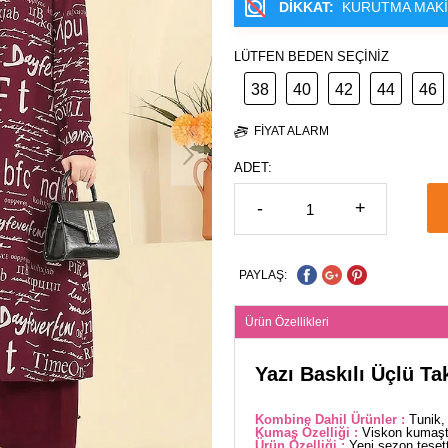
DİKKAT:
KURUTMA MAKİ
LÜTFEN BEDEN SEÇİNİZ
38
40
42
44
46
FIYAT ALARM
ADET:
-
+
PAYLAŞ:
Ürün Özellikleri
Yazı Baskılı Üçlü T
Kombine Dahil Ürünler :
Tunik,
Kumaş Özelliği :
Viskon kumaşta
Ürün Özelliği :
Yeni sezon tesett