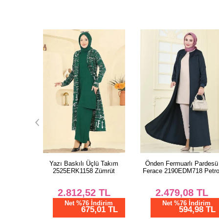
ü Takım
Önden Fermuarlı Pardesü
Cep Detaylı Elbiseli Takı
Zümrüt
Ferace 2190EDM718 Petrol
24017UKB139 Açık Laci
TL
2.479,08
TL
2.937,53
TL
dirim
Net %76 İndirim
Net %76 İndirim
01 TL
594,98 TL
705,01 TL