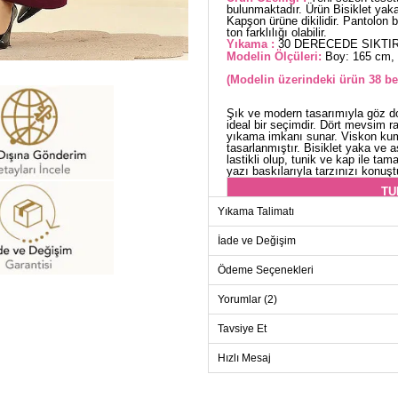
bulunmaktadır. Ürün Bisiklet yakad
Kapşon ürüne dikilidir. Pantolon b
ton farklılığı olabilir.
Yıkama :
30 DERECEDE SIKTIR
Modelin Ölçüleri:
Boy: 165 cm, 
(Modelin üzerindeki ürün 38 be
Şık ve modern tasarımıyla göz do
ideal bir seçimdir. Dört mevsim r
yıkama imkanı sunar. Viskon kum
tasarlanmıştır. Bisiklet yaka ve a
lastikli olup, tunik ve kap ile t
yazı baskılarıyla tarzınızı konuşt
TU
Yıkama Talimatı
Beden
38
İade ve Değişim
40
Ödeme Seçenekleri
42
Yorumlar (2)
44
Tavsiye Et
46
48
Hızlı Mesaj
50