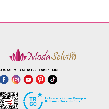
98
113
102
113
104
113
108
113
112
113
120
113
122
113
SOSYAL MEDYADA BİZİ TAKİP EDİN
E-Ticarette Güven Damgası
Kullanan Güvenilir Site