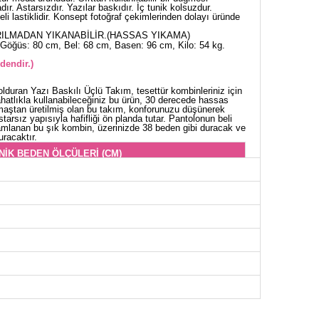
ır. Astarsızdır. Yazılar baskıdır. İç tunik kolsuzdur.
eli lastiklidir. Konsept fotoğraf çekimlerinden dolayı üründe
ILMADAN YIKANABİLİR.(HASSAS YIKAMA)
Göğüs: 80 cm, Bel: 68 cm, Basen: 96 cm, Kilo: 54 kg.
dendir.)
lduran Yazı Baskılı Üçlü Takım, tesettür kombinleriniz için
ahatlıkla kullanabileceğiniz bu ürün, 30 derecede hassas
aştan üretilmiş olan bu takım, konforunuzu düşünerek
starsız yapısıyla hafifliği ön planda tutar. Pantolonun beli
amamlanan bu şık kombin, üzerinizde 38 beden gibi duracak ve
uracaktır.
NİK BEDEN ÖLÇÜLERİ (CM)
Göğüs
Boy
94
85
100
85
104
85
108
85
112
85
116
85
118
85