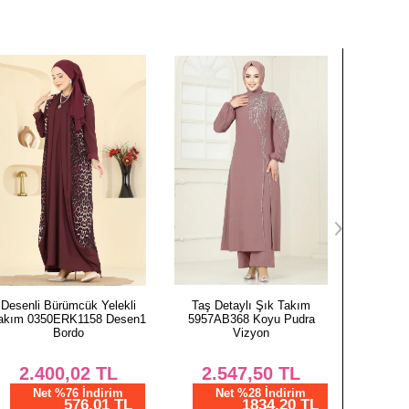
122
85
OLON BEDEN ÖLÇÜLERİ (CM)
Boy
99
99
99
99
99
99
99
99
Taş Detaylı Şık Takım
Puantiye Desenli Tunik
Yazı Ba
5957AB368 Koyu Pudra
167NZRK1200 Çağla
2525ERK
Vizyon
AP BEDEN ÖLÇÜLERİ (CM)
962,51
TL
2.
2.547,50
TL
Göğüs
Boy
Net %28 İndirim
N
693,01 TL
Net %28 İndirim
94
113
1834,20 TL