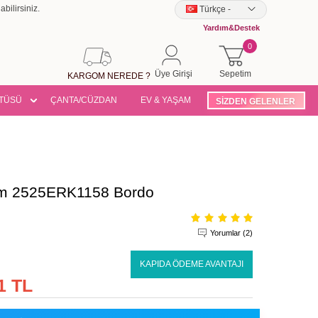
bilirsiniz.
Türkçe
-
Yardım&Destek
0
Üye Girişi
Sepetim
KARGOM NEREDE ?
TÜSÜ
ÇANTA/CÜZDAN
EV & YAŞAM
SİZDEN GELENLER
kım 2525ERK1158 Bordo
Yorumlar (2)
KAPIDA ÖDEME AVANTAJI
1 TL