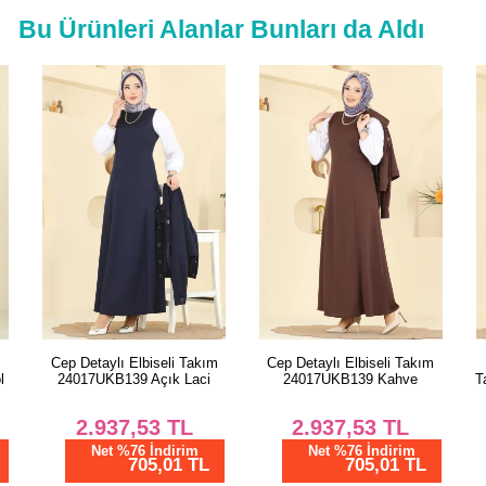
52
Bu Ürünleri Alanlar Bunları da Aldı
PANT
Beden
38
40
42
44
46
48
50
52
m
Cep Detaylı Elbiseli Takım
Desenli Bürümcük Yelekli
24017UKB139 Kahve
Takım 0350ERK1158 Desen1
Bordo
K
2.937,53
TL
2.400,02
TL
Beden
Net %76 İndirim
705,01 TL
Net %76 İndirim
38
576,01 TL