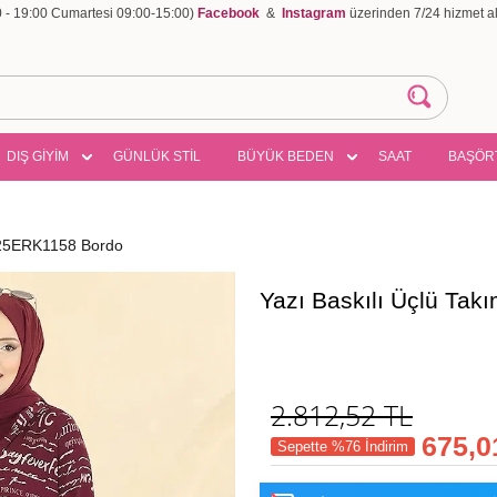
00 - 19:00 Cumartesi 09:00-15:00)
Facebook
&
Instagram
üzerinden 7/24 hizmet ala
DIŞ GİYİM
GÜNLÜK STİL
BÜYÜK BEDEN
SAAT
BAŞÖR
2525ERK1158 Bordo
Yazı Baskılı Üçlü Ta
2.812,52
TL
675,0
Sepette %76 İndirim