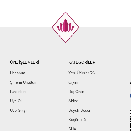
40
42
44
46
48
50
52
ÜYE İŞLEMLERİ
KATEGORİLER
Hesabım
Yeni Ürünler '26
Şifremi Unuttum
Giyim
Favorilerim
Dış Giyim
Üye Ol
Abiye
Üye Girişi
Büyük Beden
Başörtüsü
SUAL