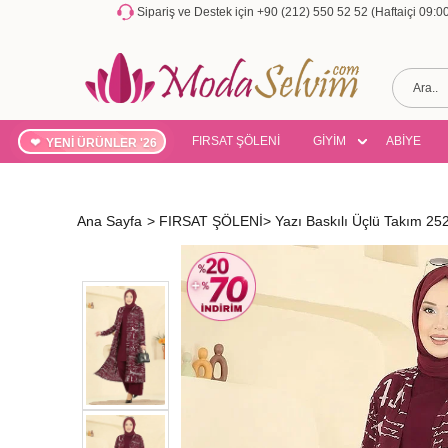
Sipariş ve Destek için +90 (212) 550 52 52 (Haftaiçi 09:
FIRSAT ŞÖLENİ
GİYİM
ABİYE
YENİ ÜRÜNLER '26
Ana Sayfa
>
FIRSAT ŞÖLENİ
>
Yazı Baskılı Üçlü Takım 