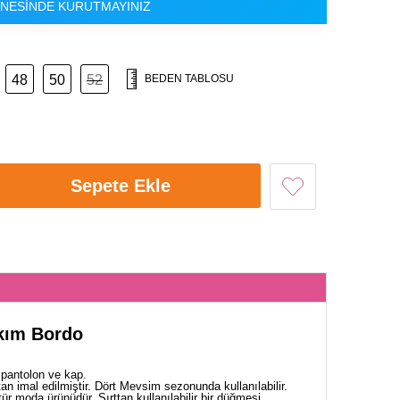
NESİNDE KURUTMAYINIZ
48
50
52
BEDEN TABLOSU
Sepete Ekle
akım Bordo
 pantolon ve kap.
n imal edilmiştir. Dört Mevsim sezonunda kullanılabilir.
ür moda ürünüdür. Sırttan kullanılabilir bir düğmesi