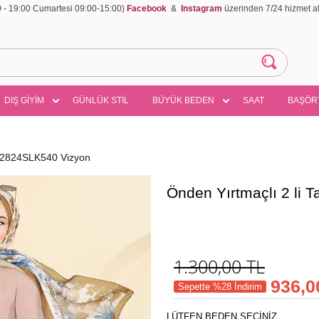
00 - 19:00 Cumartesi 09:00-15:00)
Facebook
&
Instagram
üzerinden 7/24 hizmet ala
DIŞ GİYİM
GÜNLÜK STİL
BÜYÜK BEDEN
SAAT
BAŞÖR
m 2824SLK540 Vizyon
Önden Yırtmaçlı 2 li
1.300,00
TL
936,0
Sepette %28 İndirim
LÜTFEN BEDEN SEÇİNİZ