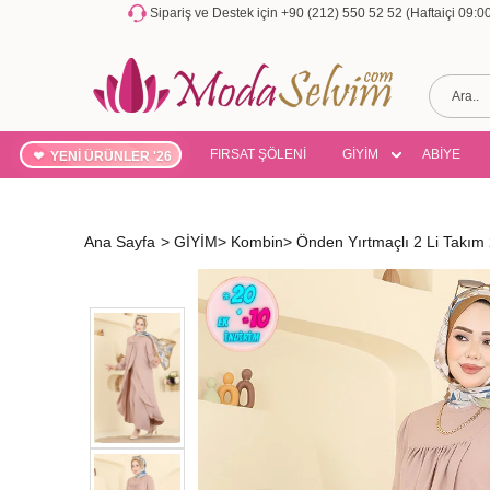
Sipariş ve Destek için +90 (212) 550 52 52 (Haftaiçi 09:
FIRSAT ŞÖLENİ
GİYİM
ABİYE
YENİ ÜRÜNLER '26
Ana Sayfa
>
GİYİM
>
Kombin
>
Önden Yırtmaçlı 2 Li Takı