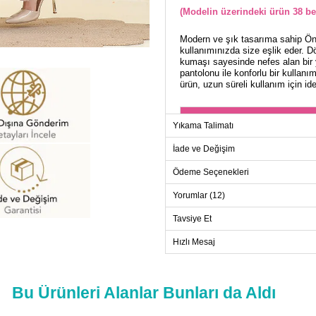
(Modelin üzerindeki ürün 38 be
Modern ve şık tasarıma sahip Önd
kullanımınızda size eşlik eder. Dö
kumaşı sayesinde nefes alan bir ya
pantolonu ile konforlu bir kullan
ürün, uzun süreli kullanım için ide
TU
Yıkama Talimatı
Beden
İade ve Değişim
38
Ödeme Seçenekleri
40
42
Yorumlar (12)
44
Tavsiye Et
46
Hızlı Mesaj
48
50
52
Bu Ürünleri Alanlar Bunları da Aldı