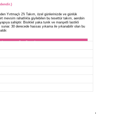
dendir.)
en Yırtmaçlı 2'li Takım, özel günlerinizde ve günlük
rt mevsim rahatlıkla giyilebilen bu tesettür takım, aerobin
pıya sahiptir. Bisiklet yaka tunik ve manşetli lastikli
ım sunar. 30 derecede hassas yıkama ile yıkanabilir olan bu
aldir.
NİK BEDEN ÖLÇÜLERİ (CM)
Göğüs
Boy
102
97-130
104
97-130
108
97-130
110
97-130
116
97-130
122
97-130
128
97-130
136
97-130