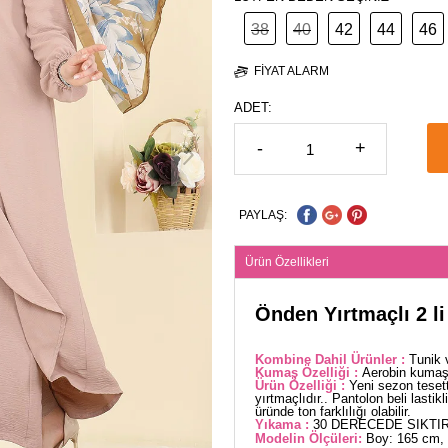
38
40
42
44
46
FIYAT ALARM
ADET:
-
+
PAYLAŞ:
Ürün Özellikleri
Önden Yırtmaçlı 2 l
Kombine Dahil Ürünler :
Tunik 
Kumaş Özelliği :
Aerobin kumaşt
Ürün Özelliği :
Yeni sezon teset
yırtmaçlıdır.. Pantolon beli lastik
üründe ton farklılığı olabilir.
Yıkama :
30 DERECEDE SIKTIR
Modelin Ölçüleri:
Boy: 165 cm, 