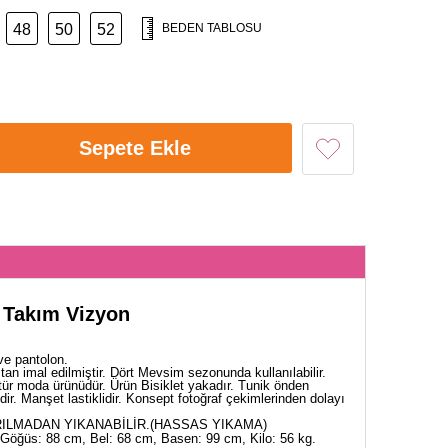
48
50
52
BEDEN TABLOSU
Sepete Ekle
i Takım Vizyon
ve pantolon.
an imal edilmiştir. Dört Mevsim sezonunda kullanılabilir.
tür moda ürünüdür. Ürün Bisiklet yakadır. Tunik önden
lidir. Manşet lastiklidir. Konsept fotoğraf çekimlerinden dolayı
ILMADAN YIKANABİLİR.(HASSAS YIKAMA)
Göğüs: 88 cm, Bel: 68 cm, Basen: 99 cm, Kilo: 56 kg.