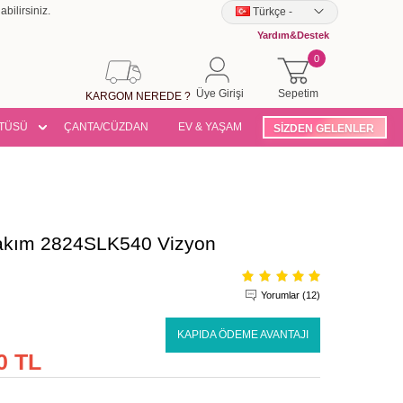
bilirsiniz.
Türkçe
-
Yardım&Destek
0
Üye Girişi
Sepetim
KARGOM NEREDE ?
TÜSÜ
ÇANTA/CÜZDAN
EV & YAŞAM
SİZDEN GELENLER
 Takım 2824SLK540 Vizyon
Yorumlar (12)
KAPIDA ÖDEME AVANTAJI
0 TL