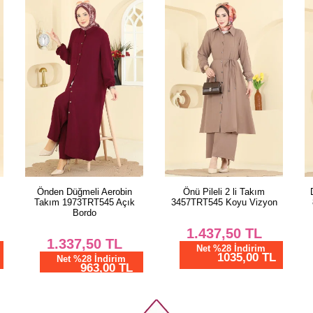
PANT
Beden
38
40
42
44
46
48
50
52
Önü Pileli 2 li Takım
Düğmeli Detaylı 2 li Takım
3457TRT545 Koyu Vizyon
8317AB368 Açık Mürdüm
1.437,50
TL
4.604,20
TL
Net %28 İndirim
Net %76 İndirim
1035,00 TL
1105,01 TL