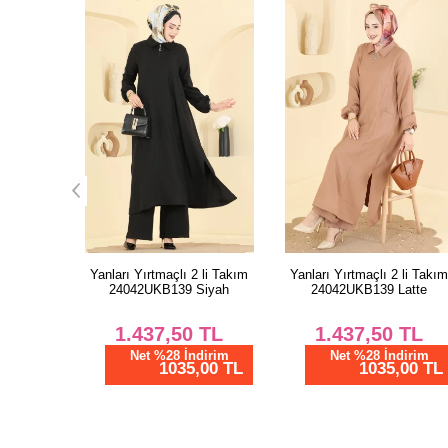
2 li Takım
Yanları Yırtmaçlı 2 li Takım
Önden Düğmeli Aerobin
Siyah
24042UKB139 Latte
Takım 1973TRT545 Açık
Bordo
TL
1.437,50
TL
1.337,50
TL
dirim
Net %28 İndirim
,00 TL
1035,00 TL
Net %28 İndirim
963,00 TL