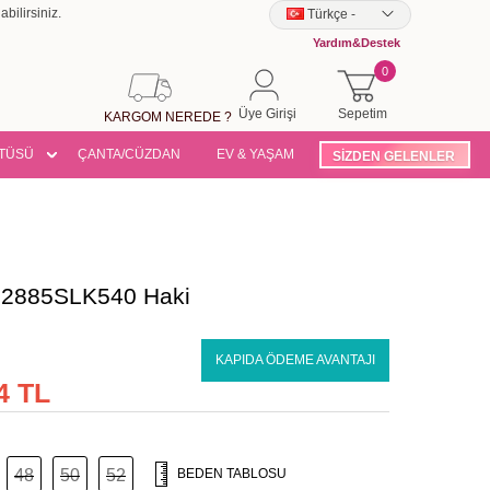
bilirsiniz.
Türkçe
-
Yardım&Destek
0
Üye Girişi
Sepetim
KARGOM NEREDE ?
TÜSÜ
ÇANTA/CÜZDAN
EV & YAŞAM
SİZDEN GELENLER
se 2885SLK540 Haki
KAPIDA ÖDEME AVANTAJI
4 TL
48
50
52
BEDEN TABLOSU