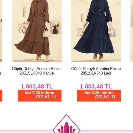
se
Güpür Detaylı Aerobin Elbise
Beli Tünelli Düğmeli Elbise
2851SLK540 Laci
3083KTR750 İndigo
1.003,48
TL
1.162,50
TL
Net %28 İndirim
Net %28 İndirim
722,51 TL
837,00 TL