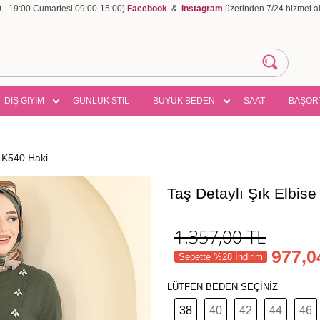
00 - 19:00 Cumartesi 09:00-15:00)
Facebook
&
Instagram
üzerinden 7/24 hizmet ala
DIŞ GİYİM
GÜNLÜK STİL
BÜYÜK BEDEN
SAAT
BAŞÖR
SLK540 Haki
Taş Detaylı Şık Elbi
1.357,00
TL
977,0
Sepette %28 İndirim
LÜTFEN BEDEN SEÇİNİZ
38
40
42
44
46