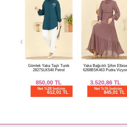
lı Tunik
Yaka Bağcıklı Şifon Elbise
Güpür Detaylı Aerobin Elbi
etrol
6268BSK463 Pudra Vizyon
2851SLK540 Kahve
TL
3.520,86
TL
1.003,48
TL
dirim
Net %76 İndirim
Net %28 İndirim
01 TL
845,01 TL
722,51 TL