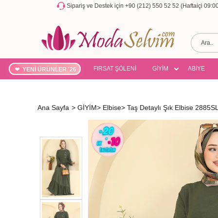
Sipariş ve Destek için +90 (212) 550 52 52 (Haftaiçi 09:
FIRSAT ŞÖLENİ
GİYİM
ABİYE
YENİ ÜRÜNLER '26
Ana Sayfa
>
GİYİM
>
Elbise
>
Taş Detaylı Şık Elbise 2885