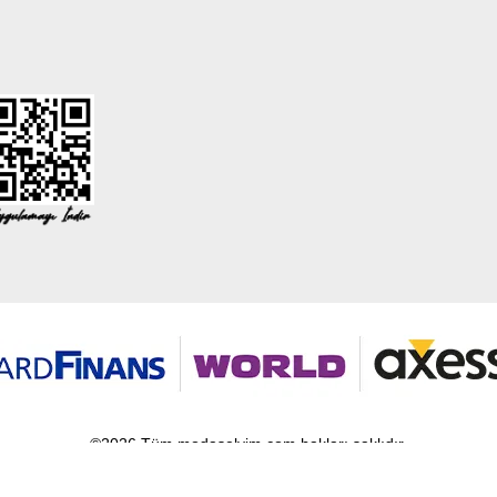
©2026 Tüm modaselvim.com hakları saklıdır.