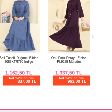
Önü Fırfır Detaylı Elbise
Taş Detaylı Şık Elbise
Düğmeli A
PL9225 Mürdüm
2885SLK540 Antrasit
4124
1.337,50
TL
1.357,00
TL
9
Net %28 İndirim
Net %28 İndirim
N
963,00 TL
977,04 TL