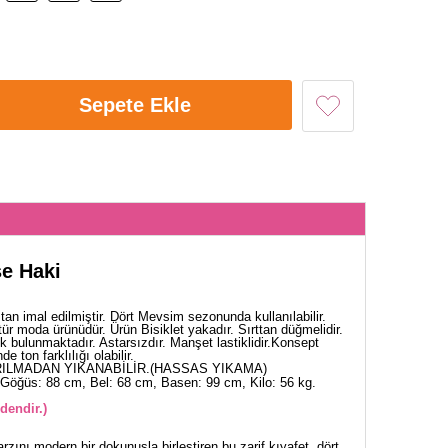
Sepete Ekle
se Haki
an imal edilmiştir. Dört Mevsim sezonunda kullanılabilir.
ür moda ürünüdür. Ürün Bisiklet yakadır. Sırttan düğmelidir.
ık bulunmaktadır. Astarsızdır. Manşet lastiklidir.Konsept
 ton farklılığı olabilir.
ILMADAN YIKANABİLİR.(HASSAS YIKAMA)
Göğüs: 88 cm, Bel: 68 cm, Basen: 99 cm, Kilo: 56 kg.
dendir.)
arzını modern bir dokunuşla birleştiren bu zarif kıyafet, dört