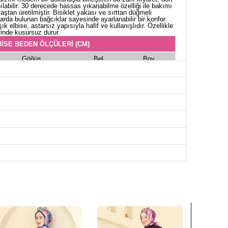
labilir. 30 derecede hassas yıkanabilme özelliği ile bakımı
ştan üretilmiştir. Bisiklet yakası ve sırttan düğmeli
larda bulunan bağcıklar sayesinde ayarlanabilir bir konfor
şık elbise, astarsız yapısıyla hafif ve kullanışlıdır. Özellikle
inde kusursuz durur.
İSE BEDEN ÖLÇÜLERİ (CM)
Göğüs
Bel
Boy
100
84
141
104
88
141
108
94
141
112
98
141
116
102
141
120
104
141
124
108
141
128
114
141