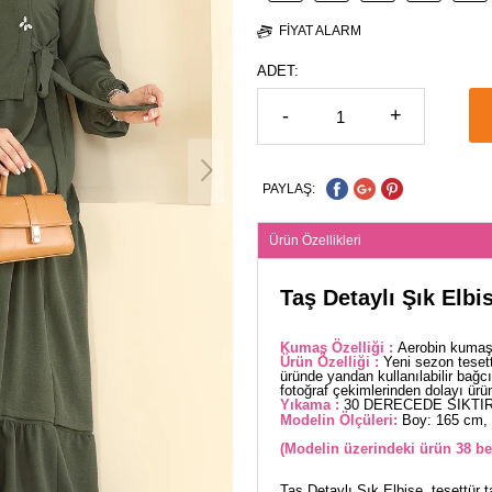
FIYAT ALARM
ADET:
-
+
PAYLAŞ:
Ürün Özellikleri
Taş Detaylı Şık Elbi
Kumaş Özelliği :
Aerobin kumaşt
Ürün Özelliği :
Yeni sezon tesett
üründe yandan kullanılabilir bağc
fotoğraf çekimlerinden dolayı üründe
Yıkama :
30 DERECEDE SIKTIR
Modelin Ölçüleri:
Boy: 165 cm, 
(Modelin üzerindeki ürün 38 be
Taş Detaylı Şık Elbise, tesettür t