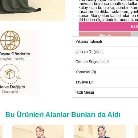
mevsim boyunca rahatlıkla kullanı
kolay olan bu elbise, aerobin kuma
tasarımı ile dikkat çekerken, yan
sunar. Manşetleri lastikli olan bu 
38 beden ölçüsündeki model üzer
ELB
Beden
Yıkama Talimatı
38
40
İade ve Değişim
42
Ödeme Seçenekleri
44
Yorumlar (0)
46
Tavsiye Et
48
50
Hızlı Mesaj
52
Bu Ürünleri Alanlar Bunları da Aldı