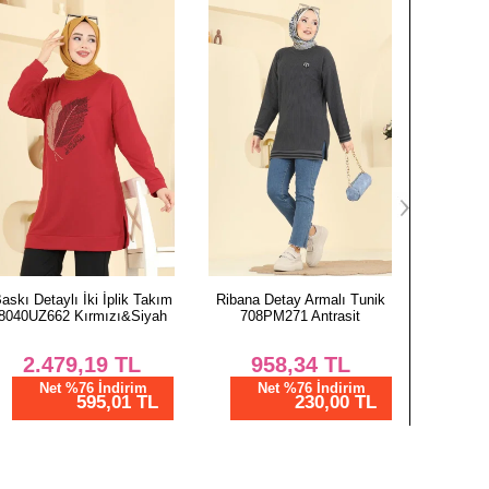
OLON BEDEN ÖLÇÜLERİ (CM)
Boy
96
96
96
96
96
96
96
Ribana Detay Armalı Tunik
Şerit Detaylı İki İp Takım
Şık Kuş
96
708PM271 Antrasit
2751SL432 Taş&Pudra
Takım 
Vizyon
958,34
TL
1.
2.654,19
TL
Net %76 İndirim
N
230,00 TL
Net %76 İndirim
637,01 TL