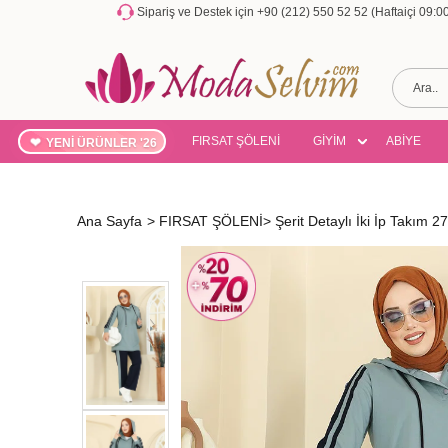
Sipariş ve Destek için +90 (212) 550 52 52 (Haftaiçi 09:
FIRSAT ŞÖLENİ
GİYİM
ABİYE
YENİ ÜRÜNLER '26
Ana Sayfa
>
FIRSAT ŞÖLENİ
>
Şerit Detaylı İki İp Takım