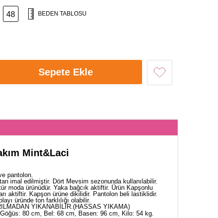
48
BEDEN TABLOSU
Sepete Ekle
 Takım Mint&Laci
ve pantolon.
tan imal edilmiştir. Dört Mevsim sezonunda kullanılabilir.
tür moda ürünüdür. Yaka bağcık aktiftir. Ürün Kapşonlu
rı aktiftir. Kapşon ürüne dikilidir. Pantolon beli lastiklidir.
yı üründe ton farklılığı olabilir.
ILMADAN YIKANABİLİR.(HASSAS YIKAMA)
Göğüs: 80 cm, Bel: 68 cm, Basen: 96 cm, Kilo: 54 kg.