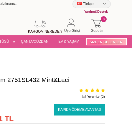
bilirsiniz.
Türkçe
-
Yardım&Destek
0
Üye Girişi
Sepetim
KARGOM NEREDE ?
TÜSÜ
ÇANTA/CÜZDAN
EV & YAŞAM
SİZDEN GELENLER
Takım 2751SL432 Mint&Laci
Yorumlar (2)
KAPIDA ÖDEME AVANTAJI
1 TL