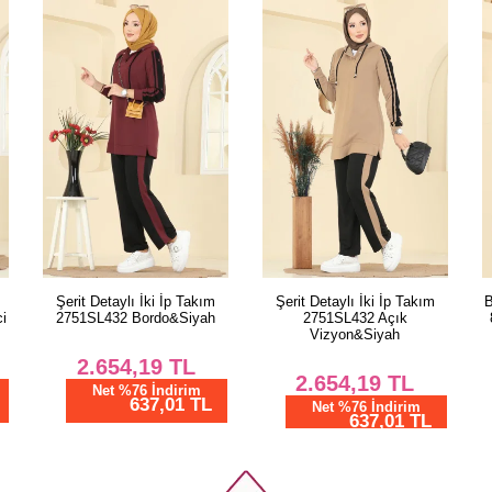
PANT
Beden
38
40
42
44
46
48
50
Şerit Detaylı İki İp Takım
Baskı Detaylı İki İplik Takım
52
2751SL432 Açık
8040UZ662 Kırmızı&Siyah
Vizyon&Siyah
2.479,19
TL
2.654,19
TL
Net %76 İndirim
595,01 TL
Net %76 İndirim
637,01 TL