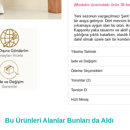
(Modelin üzerindeki ürün 38 be
Yeni sezonun vazgeçilmezi Şerit De
bir araya getiriyor. Dört mevsim 
yıkamaya uygun olan bu ürün, iki 
Kapşonlu yaka tasarımı ve aktif y
şıklığına şıklık katarken, elasti
dahil olmak üzere tam bir kombin
Yıkama Talimatı
TU
İade ve Değişim
Beden
38
Ödeme Seçenekleri
40
Yorumlar (2)
42
Tavsiye Et
44
46
Hızlı Mesaj
48
50
Bu Ürünleri Alanlar Bunları da Aldı
52