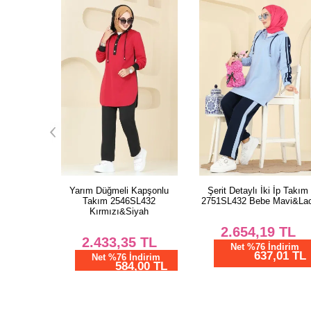
apşonlu
Şerit Detaylı İki İp Takım
Şerit Detaylı İki İp Takım
L432
2751SL432 Bebe Mavi&Laci
2751SL432 Bordo&Siyah
yah
2.654,19
TL
2.654,19
TL
TL
Net %76 İndirim
Net %76 İndirim
637,01 TL
637,01 TL
dirim
00 TL