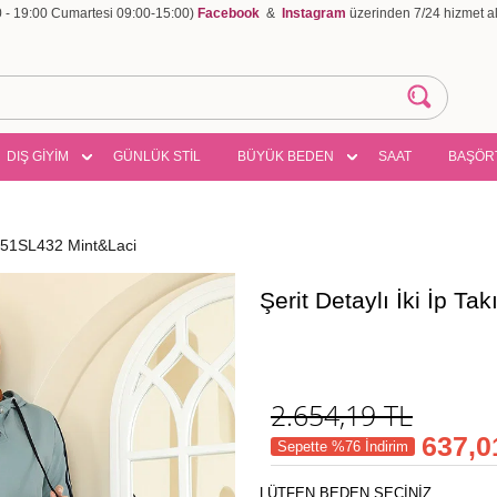
00 - 19:00 Cumartesi 09:00-15:00)
Facebook
&
Instagram
üzerinden 7/24 hizmet ala
DIŞ GİYİM
GÜNLÜK STİL
BÜYÜK BEDEN
SAAT
BAŞÖR
 2751SL432 Mint&Laci
Şerit Detaylı İki İp 
2.654,19
TL
637,0
Sepette %76 İndirim
LÜTFEN BEDEN SEÇİNİZ