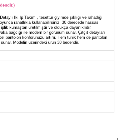
dendir.)
taylı İki İp Takım , tesettür giyimde şıklığı ve rahatlığı
boyunca rahatlıkla kullanabilirsiniz. 30 derecede hassas
iplik kumaştan üretilmiştir ve oldukça dayanıklıdır.
aka bağcığı ile modern bir görünüm sunar. Çıtçıt detayları
k bel pantolon konforunuzu artırır. Hem tunik hem de pantolon
 sunar. Modelin üzerindeki ürün 38 bedendir.
NİK BEDEN ÖLÇÜLERİ (CM)
Göğüs
Boy
96
80
100
80
104
80
108
80
112
80
116
80
122
80
126
80