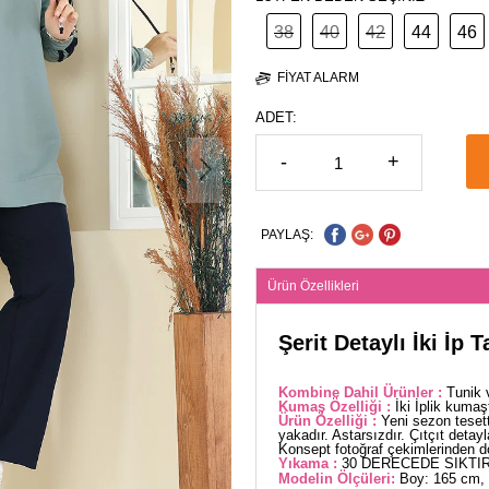
38
40
42
44
46
FIYAT ALARM
ADET:
-
+
PAYLAŞ:
Ürün Özellikleri
Şerit Detaylı İki İp
Kombine Dahil Ürünler :
Tunik 
Kumaş Özelliği :
İki İplik kumaş
Ürün Özelliği :
Yeni sezon teset
yakadır. Astarsızdır. Çıtçıt detayla
Konsept fotoğraf çekimlerinden dola
Yıkama :
30 DERECEDE SIKTIR
Modelin Ölçüleri:
Boy: 165 cm, 