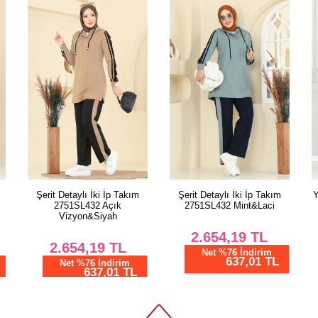
PANT
Beden
38
40
42
44
46
48
50
Şerit Detaylı İki İp Takım
Şerit Detaylı İki İp Takım
Y
52
2751SL432 Açık
2751SL432 Mint&Laci
Vizyon&Siyah
2.654,19
TL
2.654,19
TL
Net %76 İndirim
637,01 TL
Net %76 İndirim
637,01 TL