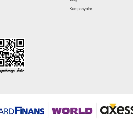
Kampanyalar
©2026 Tüm modaselvim.com hakları saklıdır.