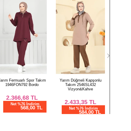
OLON BEDEN ÖLÇÜLERİ (CM)
Boy
96
96
96
96
96
96
96
arım Fermuarlı Spor Takım
Yarım Düğmeli Kapşonlu
Kapüşonlu
96
1946FON792 Bordo
Takım 2546SL432
1019ETT
Vizyon&Kahve
2.366,68
TL
1.
2.433,35
TL
Net %76 İndirim
N
568,00 TL
Net %76 İndirim
584,00 TL