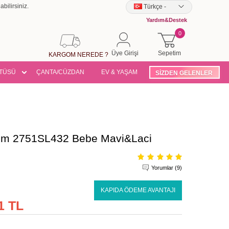
bilirsiniz.
Türkçe
-
Yardım&Destek
0
Üye Girişi
Sepetim
KARGOM NEREDE ?
TÜSÜ
ÇANTA/CÜZDAN
EV & YAŞAM
SİZDEN GELENLER
Takım 2751SL432 Bebe Mavi&Laci
Yorumlar (9)
KAPIDA ÖDEME AVANTAJI
1 TL