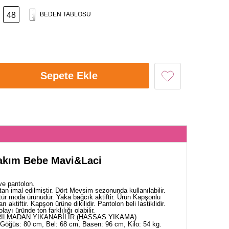
48
BEDEN TABLOSU
Sepete Ekle
 Takım Bebe Mavi&Laci
ve pantolon.
tan imal edilmiştir. Dört Mevsim sezonunda kullanılabilir.
tür moda ürünüdür. Yaka bağcık aktiftir. Ürün Kapşonlu
rı aktiftir. Kapşon ürüne dikilidir. Pantolon beli lastiklidir.
yı üründe ton farklılığı olabilir.
ILMADAN YIKANABİLİR.(HASSAS YIKAMA)
Göğüs: 80 cm, Bel: 68 cm, Basen: 96 cm, Kilo: 54 kg.