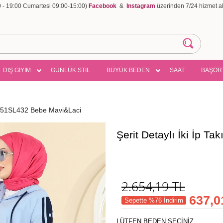
00 - 19:00 Cumartesi 09:00-15:00)
Facebook
&
Instagram
üzerinden 7/24 hizmet ala
DIŞ GİYİM
GÜNLÜK STİL
BÜYÜK BEDEN
SAAT
BAŞÖR
 2751SL432 Bebe Mavi&Laci
Şerit Detaylı İki İp 
2.654,19
TL
637,0
Sepette %76 İndirim
LÜTFEN BEDEN SEÇİNİZ