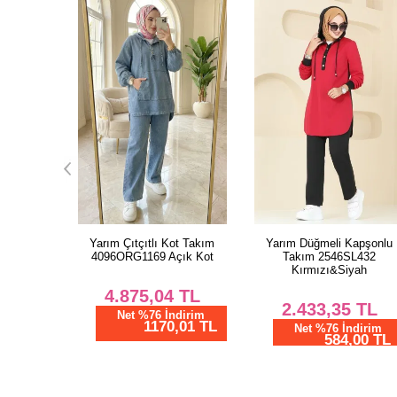
İp Takım
Yarım Çıtçıtlı Kot Takım
Yarım Düğmeli Kapşonlu
o&Siyah
4096ORG1169 Açık Kot
Takım 2546SL432
Kırmızı&Siyah
TL
4.875,04
TL
2.433,35
TL
dirim
Net %76 İndirim
01 TL
1170,01 TL
Net %76 İndirim
584,00 TL