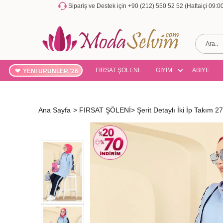
Sipariş ve Destek için +90 (212) 550 52 52 (Haftaiçi 09:
FIRSAT ŞÖLENİ
GİYİM
ABİYE
YENİ ÜRÜNLER '26
Ana Sayfa
>
FIRSAT ŞÖLENİ
>
Şerit Detaylı İki İp Takım