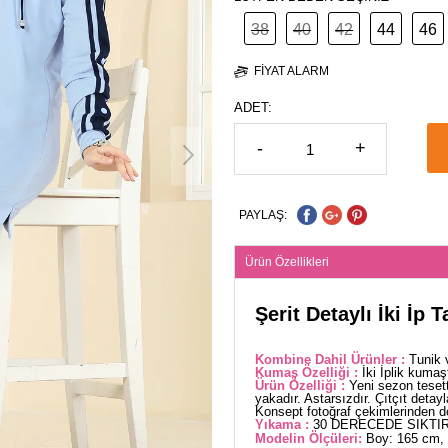
38
40
42
44
46
FIYAT ALARM
ADET:
-
+
PAYLAŞ:
Ürün Özellikleri
Şerit Detaylı İki İp
Kombine Dahil Ürünler :
Tunik 
Kumaş Özelliği :
İki İplik kumaş
Ürün Özelliği :
Yeni sezon teset
yakadır. Astarsızdır. Çıtçıt detayla
Konsept fotoğraf çekimlerinden dola
Yıkama :
30 DERECEDE SIKTIR
Modelin Ölçüleri:
Boy: 165 cm, 