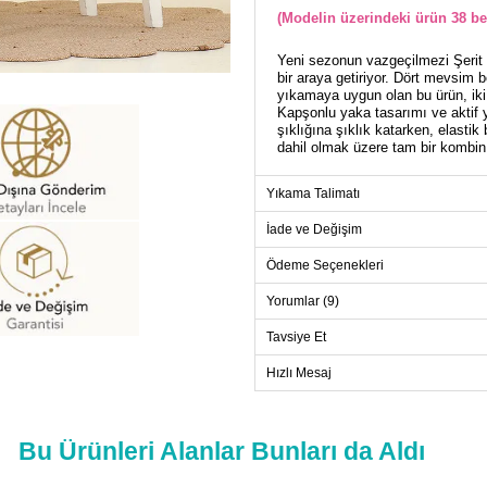
(Modelin üzerindeki ürün 38 be
Yeni sezonun vazgeçilmezi Şerit De
bir araya getiriyor. Dört mevsim 
yıkamaya uygun olan bu ürün, iki 
Kapşonlu yaka tasarımı ve aktif y
şıklığına şıklık katarken, elasti
dahil olmak üzere tam bir kombin
Yıkama Talimatı
TU
İade ve Değişim
Beden
38
Ödeme Seçenekleri
40
Yorumlar (9)
42
Tavsiye Et
44
46
Hızlı Mesaj
48
50
Bu Ürünleri Alanlar Bunları da Aldı
52