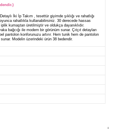
dendir.)
taylı İki İp Takım , tesettür giyimde şıklığı ve rahatlığı
boyunca rahatlıkla kullanabilirsiniz. 30 derecede hassas
iplik kumaştan üretilmiştir ve oldukça dayanıklıdır.
aka bağcığı ile modern bir görünüm sunar. Çıtçıt detayları
k bel pantolon konforunuzu artırır. Hem tunik hem de pantolon
 sunar. Modelin üzerindeki ürün 38 bedendir.
NİK BEDEN ÖLÇÜLERİ (CM)
Göğüs
Boy
96
80
100
80
104
80
108
80
112
80
116
80
122
80
126
80