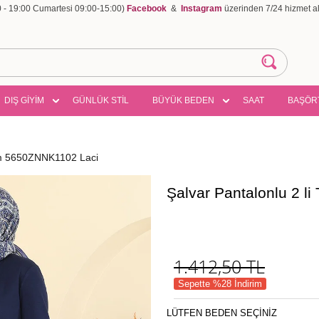
00 - 19:00 Cumartesi 09:00-15:00)
Facebook
&
Instagram
üzerinden 7/24 hizmet ala
DIŞ GİYİM
GÜNLÜK STİL
BÜYÜK BEDEN
SAAT
BAŞÖR
kım 5650ZNNK1102 Laci
Şalvar Pantalonlu 2 
1.412,50
TL
Sepette %28 İndirim
LÜTFEN BEDEN SEÇİNİZ