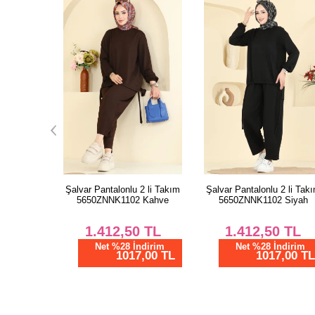
dal Takım
Şalvar Pantalonlu 2 li Takım
Şalvar Pantalonlu 2 li Takı
rasit
5650ZNNK1102 Kahve
5650ZNNK1102 Siyah
TL
1.412,50
TL
1.412,50
TL
dirim
Net %28 İndirim
Net %28 İndirim
00 TL
1017,00 TL
1017,00 TL