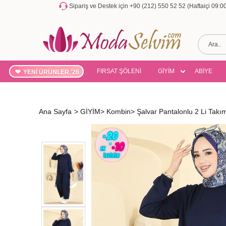
Sipariş ve Destek için +90 (212) 550 52 52 (Haftaiçi 09:
FIRSAT ŞÖLENİ
GİYİM
ABİYE
YENİ ÜRÜNLER '26
Ana Sayfa
>
GİYİM
>
Kombin
>
Şalvar Pantalonlu 2 Li Ta