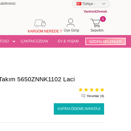
bilirsiniz.
Türkçe
-
Yardım&Destek
0
Üye Girişi
Sepetim
KARGOM NEREDE ?
TÜSÜ
ÇANTA/CÜZDAN
EV & YAŞAM
SİZDEN GELENLER
li Takım 5650ZNNK1102 Laci
Yorumlar (4)
KAPIDA ÖDEME AVANTAJI