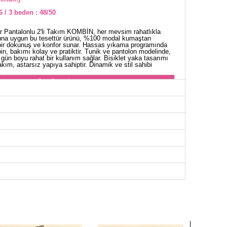
6 / 3 beden : 48/50
ar Pantalonlu 2'li Takım KOMBİN, her mevsim rahatlıkla
onuna uygun bu tesettür ürünü, %100 modal kumaştan
 bir dokunuş ve konfor sunar. Hassas yıkama programında
n, bakımı kolay ve pratiktir. Tunik ve pantolon modelinde,
 gün boyu rahat bir kullanım sağlar. Bisiklet yaka tasarımı
kım, astarsız yapıya sahiptir. Dinamik ve stil sahibi
NİK BEDEN ÖLÇÜLERİ (CM)
Göğüs
Boy
104
61-69
112
61-69
120
61-69
OLON BEDEN ÖLÇÜLERİ (CM)
Boy
96
96
96