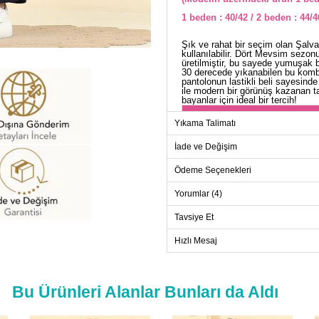
1 beden : 40/42 / 2 beden : 44/4
Şık ve rahat bir seçim olan Şalv
kullanılabilir. Dört Mevsim sez
üretilmiştir, bu sayede yumuşak
30 derecede yıkanabilen bu kombi
pantolonun lastikli beli sayesinde
ile modern bir görünüş kazanan ta
bayanlar için ideal bir tercih!
TU
Yıkama Talimatı
Beden
İade ve Değişim
1
Ödeme Seçenekleri
2
3
Yorumlar (4)
Tavsiye Et
Hızlı Mesaj
PANT
Beden
1
Bu Ürünleri Alanlar Bunları da Aldı
2
3