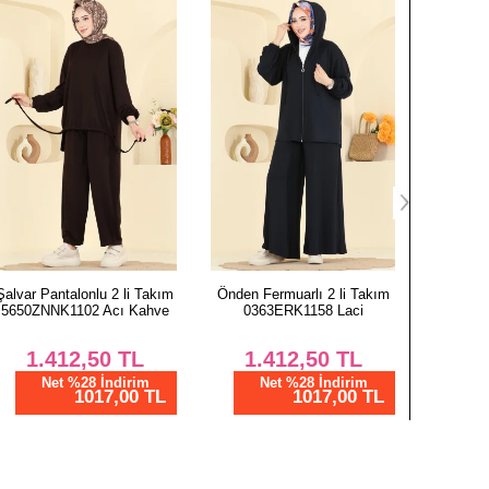
alvar Pantalonlu 2 li Takım
Önden Fermuarlı 2 li Takım
Yarım Fe
5650ZNNK1102 Acı Kahve
0363ERK1158 Laci
3800H
1.412,50
TL
1.412,50
TL
1.
Net %28 İndirim
Net %28 İndirim
N
1017,00 TL
1017,00 TL