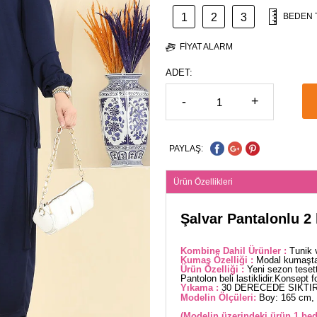
1
2
3
BEDEN 
FIYAT ALARM
ADET:
-
+
PAYLAŞ:
Ürün Özellikleri
Şalvar Pantalonlu 2 
Kombine Dahil Ürünler :
Tunik 
Kumaş Özelliği :
Modal kumaştan
Ürün Özelliği :
Yeni sezon tesett
Pantolon beli lastiklidir.Konsept f
Yıkama :
30 DERECEDE SIKTIR
Modelin Ölçüleri:
Boy: 165 cm, 
(Modelin üzerindeki ürün 1 bed