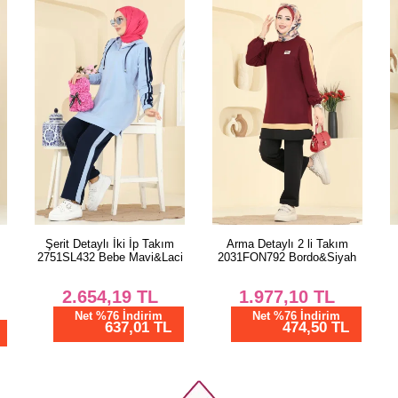
PANT
Beden
38
40
42
44
46
48
50
Arma Detaylı 2 li Takım
Şerit Detaylı İki İp Takım
52
i
2031FON792 Bordo&Siyah
2751SL432 Mint&Laci
1.977,10
TL
2.654,19
TL
Net %76 İndirim
Net %76 İndirim
474,50 TL
637,01 TL