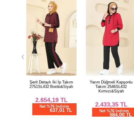
İp Takım
Yarım Düğmeli Kapşonlu
Şerit Detaylı İki İp Takım
o&Siyah
Takım 2546SL432
2751SL432 Bebe Mavi&Lac
Kırmızı&Siyah
TL
2.654,19
TL
2.433,35
TL
dirim
Net %76 İndirim
01 TL
637,01 TL
Net %76 İndirim
584,00 TL