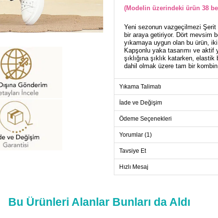
(Modelin üzerindeki ürün 38 be
Yeni sezonun vazgeçilmezi Şerit De
bir araya getiriyor. Dört mevsim 
yıkamaya uygun olan bu ürün, iki 
Kapşonlu yaka tasarımı ve aktif y
şıklığına şıklık katarken, elasti
dahil olmak üzere tam bir kombin
Yıkama Talimatı
TU
İade ve Değişim
Beden
38
Ödeme Seçenekleri
40
Yorumlar (1)
42
Tavsiye Et
44
46
Hızlı Mesaj
48
50
Bu Ürünleri Alanlar Bunları da Aldı
52