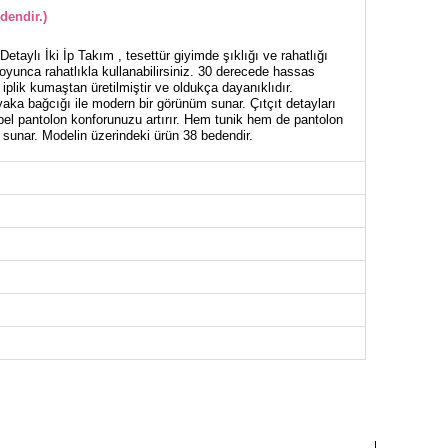
dendir.)
taylı İki İp Takım , tesettür giyimde şıklığı ve rahatlığı
boyunca rahatlıkla kullanabilirsiniz. 30 derecede hassas
iplik kumaştan üretilmiştir ve oldukça dayanıklıdır.
aka bağcığı ile modern bir görünüm sunar. Çıtçıt detayları
k bel pantolon konforunuzu artırır. Hem tunik hem de pantolon
 sunar. Modelin üzerindeki ürün 38 bedendir.
NİK BEDEN ÖLÇÜLERİ (CM)
Göğüs
Boy
96
80
100
80
104
80
108
80
112
80
116
80
122
80
126
80