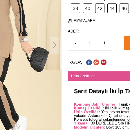
38
40
42
44
46
FIYAT ALARM
ADET:
-
+
PAYLAŞ:
Ürün Özellikleri
Şerit Detaylı İki İp
Kombine Dahil Ürünler :
Tunik 
Kumaş Özelliği :
İki İplik kumaş
Ürün Özelliği :
Yeni sezon teset
yakadır. Astarsızdır. Çıtçıt detayla
Konsept fotoğraf çekimlerinden dola
Yıkama :
30 DERECEDE SIKTIR
Modelin Ölçüleri:
Boy: 165 cm, 