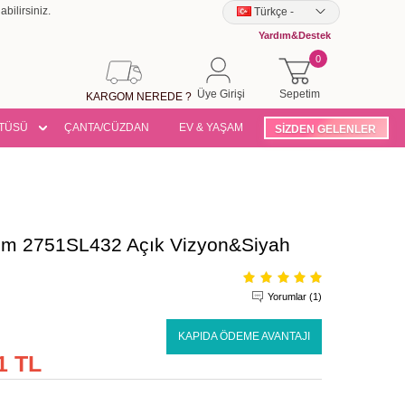
bilirsiniz.
Türkçe
-
Yardım&Destek
0
Üye Girişi
Sepetim
KARGOM NEREDE ?
TÜSÜ
ÇANTA/CÜZDAN
EV & YAŞAM
SİZDEN GELENLER
Takım 2751SL432 Açık Vizyon&Siyah
Yorumlar (1)
KAPIDA ÖDEME AVANTAJI
1 TL