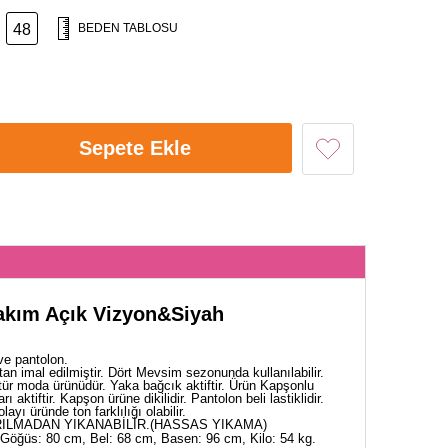
48
BEDEN TABLOSU
Sepete Ekle
 Takım Açık Vizyon&Siyah
ve pantolon.
tan imal edilmiştir. Dört Mevsim sezonunda kullanılabilir.
tür moda ürünüdür. Yaka bağcık aktiftir. Ürün Kapşonlu
rı aktiftir. Kapşon ürüne dikilidir. Pantolon beli lastiklidir.
yı üründe ton farklılığı olabilir.
ILMADAN YIKANABİLİR.(HASSAS YIKAMA)
Göğüs: 80 cm, Bel: 68 cm, Basen: 96 cm, Kilo: 54 kg.