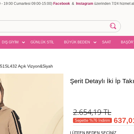
00 - 19:00 Cumartesi 09:00-15:00)
Facebook
&
Instagram
üzerinden 7/24 hizmet ala
DIŞ GİYİM
GÜNLÜK STİL
BÜYÜK BEDEN
SAAT
BAŞÖR
 2751SL432 Açık Vizyon&Siyah
Şerit Detaylı İki İp 
2.654,19
TL
637,0
Sepette %76 İndirim
LÜTFEN BEDEN SEÇİNİZ