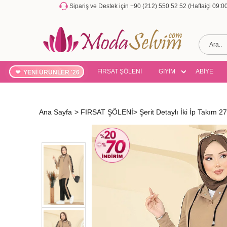
Sipariş ve Destek için +90 (212) 550 52 52 (Haftaiçi 09:
FIRSAT ŞÖLENİ
GİYİM
ABİYE
YENİ ÜRÜNLER '26
Ana Sayfa
>
FIRSAT ŞÖLENİ
>
Şerit Detaylı İki İp Takım