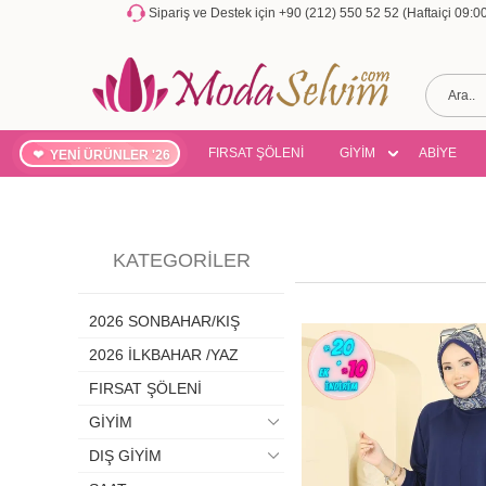
Sipariş ve Destek için +90 (212) 550 52 52 (Haftaiçi 09:
FIRSAT ŞÖLENİ
GİYİM
ABİYE
YENİ ÜRÜNLER '26
KATEGORILER
2026 SONBAHAR/KIŞ
2026 İLKBAHAR /YAZ
FIRSAT ŞÖLENİ
GİYİM
DIŞ GİYİM