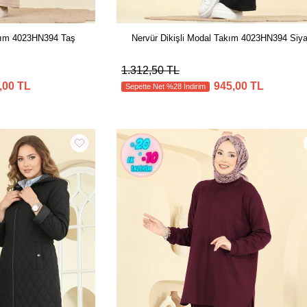
akım 4023HN394 Taş
Nervür Dikişli Modal Takım 4023HN394 Siy
1.312,50 TL
,00 TL
945,00 TL
Sepette Net %28 İndirim