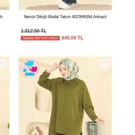
ah
Nervür Dikişli Modal Takım 4023HN394 Antrasit
1.312,50 TL
945,00 TL
Sepette Net %28 İndirim