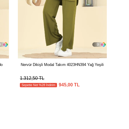
9
9
do
Nervür Dikişli Modal Takım 4023HN394 Yağ Yeşili
1.312,50 TL
945,00 TL
Sepette Net %28 İndirim