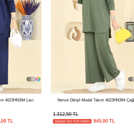
9
kım 4023HN394 Laci
Nervür Dikişli Modal Takım 4023HN394 Çağ
1.312,50 TL
,00 TL
945,00 TL
Sepette Net %28 İndirim