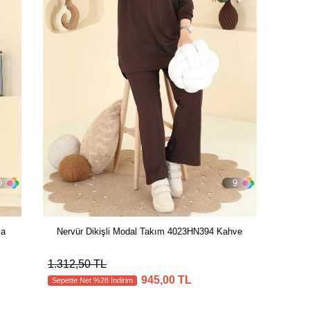
9
9
la
Nervür Dikişli Modal Takım 4023HN394 Kahve
1.312,50 TL
945,00 TL
Sepette Net %28 İndirim