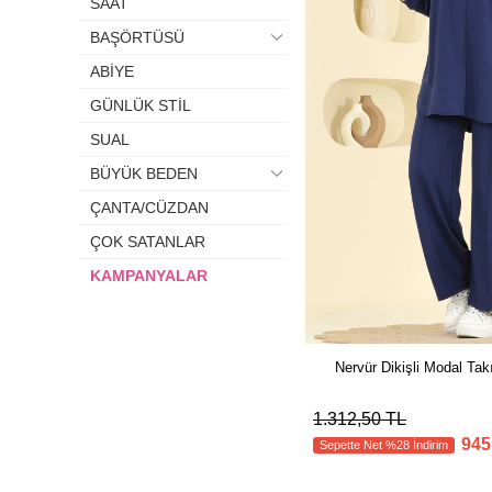
SAAT
BAŞÖRTÜSÜ
ABİYE
GÜNLÜK STİL
SUAL
BÜYÜK BEDEN
ÇANTA/CÜZDAN
ÇOK SATANLAR
KAMPANYALAR
Nervür Dikişli Modal Ta
1.312,50 TL
945
Sepette Net %28 İndirim