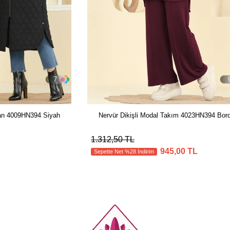
7
an 4009HN394 Siyah
Nervür Dikişli Modal Takım 4023HN394 Bor
1.312,50 TL
945,00 TL
Sepette Net %28 İndirim