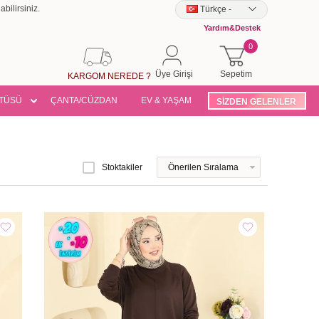
bilirsiniz.
Türkçe
-
Yardım&Destek
0
Üye Girişi
Sepetim
KARGOM NEREDE ?
TÜSÜ
ÇANTA/CÜZDAN
EV & YAŞAM
SİZDEN GELENLER
Stoktakiler