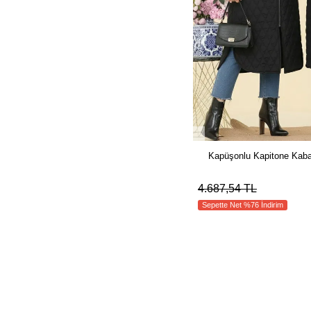
Kapüşonlu Kapitone Kab
4.687,54 TL
Sepette Net %76 İndirim