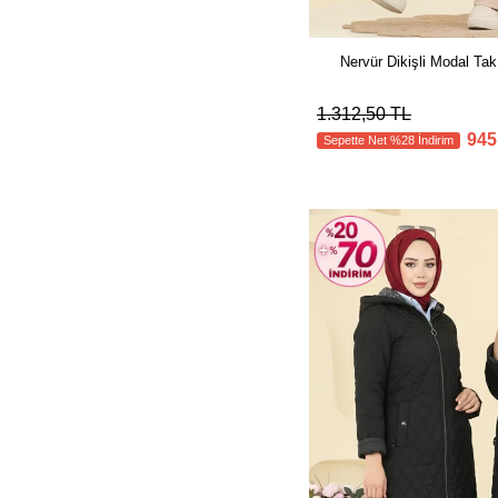
Nervür Dikişli Modal T
1.312,50 TL
945
Sepette Net %28 İndirim