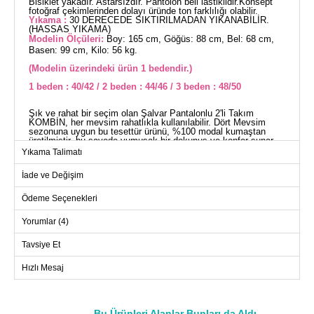
Bisiklet yakadır. Astarsızdır. Pantolon beli lastiklidir.Konsept
fotoğraf çekimlerinden dolayı üründe ton farklılığı olabilir.
Yıkama :
30 DERECEDE SIKTIRILMADAN YIKANABİLİR.
(HASSAS YIKAMA)
Modelin Ölçüleri:
Boy: 165 cm, Göğüs: 88 cm, Bel: 68 cm,
Basen: 99 cm, Kilo: 56 kg.
(Modelin üzerindeki ürün 1 bedendir.)
1 beden : 40/42 / 2 beden : 44/46 / 3 beden : 48/50
Şık ve rahat bir seçim olan Şalvar Pantalonlu 2'li Takım
KOMBİN, her mevsim rahatlıkla kullanılabilir. Dört Mevsim
sezonuna uygun bu tesettür ürünü, %100 modal kumaştan
üretilmiştir, bu sayede yumuşak bir dokunuş ve konfor sunar.
Hassas yıkama programında 30 derecede yıkanabilen bu
Yıkama Talimatı
kombin, bakımı kolay ve pratiktir. Tunik ve pantolon
modelinde, pantolonun lastikli beli sayesinde gün boyu rahat bir
İade ve Değişim
kullanım sağlar. Bisiklet yaka tasarımı ile modern bir görünüş
kazanan takım, astarsız yapıya sahiptir. Dinamik ve stil sahibi
bayanlar için ideal bir tercih!
Ödeme Seçenekleri
TUNİK BEDEN ÖLÇÜLERİ
(CM)
Yorumlar (4)
Beden
Göğüs
Boy
Tavsiye Et
1
104
61-69
Hızlı Mesaj
2
112
61-69
3
120
61-69
Bu Ürünleri Alanlar Bunları da Aldı