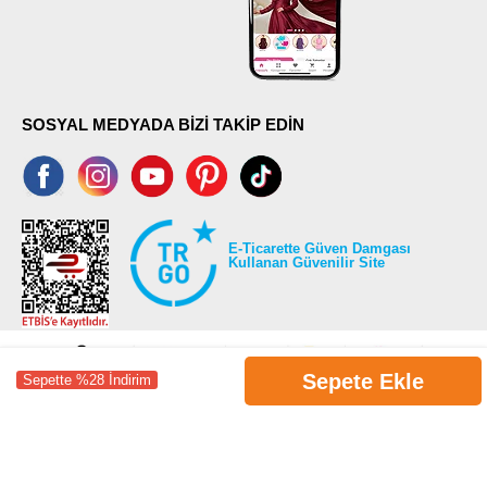
SOSYAL MEDYADA BİZİ TAKİP EDİN
E-Ticarette Güven Damgası
Kullanan Güvenilir Site
Sepete Ekle
Sepette %28 İndirim
©2026 Tüm modaselvim.com hakları saklıdır.
T
-Soft
E-Ticaret
Sistemleriyle Hazırlanmıştır.