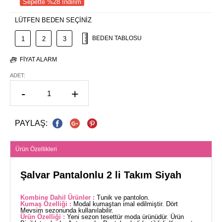
Sepette %28 İndirim
LÜTFEN BEDEN SEÇİNİZ
BEDEN TABLOSU
1
2
3
FIYAT ALARM
ADET:
-
+
PAYLAŞ:
Ürün Özellikleri
Şalvar Pantalonlu 2 li Takım Siyah
Kombine Dahil Ürünler :
Tunik ve pantolon.
Kumaş Özelliği :
Modal kumaştan imal edilmiştir. Dört
Mevsim sezonunda kullanılabilir.
Ürün Özelliği :
Yeni sezon tesettür moda ürünüdür. Ürün