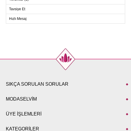
Beden
Göğüs
Boy
Tavsiye Et
38
88
140
Hızlı Mesaj
40
92
140
42
96
140
44
100
140
46
104
140
48
108
140
50
112
140
52
116
140
SIKÇA SORULAN SORULAR
MODASELVİM
ÜYE İŞLEMLERİ
KATEGORİLER