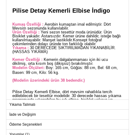
Pilise Detay Kemerli Elbise İndigo
Kumaş Özelliği :
Aerobin kumaştan imal edilmiştir. Dört
Mevsim sezonunda kullanılabilir.
Ürün Özelliği :
Yeni sezon tesettür moda ürünüdür. Ürün
Bisiklet yakadır. Astarsızdır. Kemer ürüne dahildir, isteğe bağlı
kullanılmayabilir. Manşet lastiklidir.Konsept fotoğraf
çekimlerinden dolayı üründe ton farklılığı olabilir.
Yıkama :
30 DERECEDE SIKTIRILMADAN YIKANABİLİR.
(HASSAS YIKAMA)
Kemer Özelliği :
Kemerin dalgalanmaması için iki ucu
dikilmiş, orta kısım boş (dikişsiz) bırakılmıştır.
Modelin Ölçüleri:
Boy: 165 cm, Göğüs: 88 cm, Bel: 68 cm,
Basen: 99 cm, Kilo: 56 kg.
(Modelin üzerindeki ürün 38 bedendir.)
Pilise Detay Kemerli Elbise, dört mevsim rahatlıkla tercih
edilebilecek bir tesettür modelidir. 30 derecede hassas yıkama
programında yıkanabilen bu şık elbise, bisiklet yakaya ve
astarsız bir tasarıma sahiptir. Standart 38 beden ölçüsündeki
Yıkama Talimatı
model üzerinde görülen kemer, dalgalanmayı önlemek
amacıyla uçları dikilmiş ve ortası dikişsiz bırakılmıştır. Kemer,
İade ve Değişim
elbise ile birlikte sunulmakta olup, isteğe bağlı olarak
çıkarılabilir. Manşetleri lastikli olan bu elbise, hem şık hem de
konforlu bir kullanım sunar.
Ödeme Seçenekleri
ELBİSE BEDEN ÖLÇÜLERİ
(CM)
Yorumlar (1)