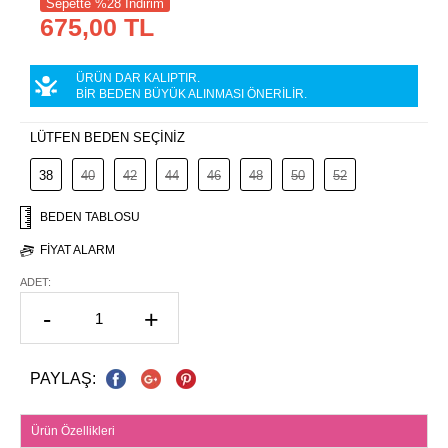
Sepette %28 İndirim
675,00 TL
ÜRÜN DAR KALIPTIR.
BİR BEDEN BÜYÜK ALINMASI ÖNERİLİR.
LÜTFEN BEDEN SEÇİNİZ
38
40
42
44
46
48
50
52
BEDEN TABLOSU
FIYAT ALARM
ADET:
-
+
PAYLAŞ:
Ürün Özellikleri