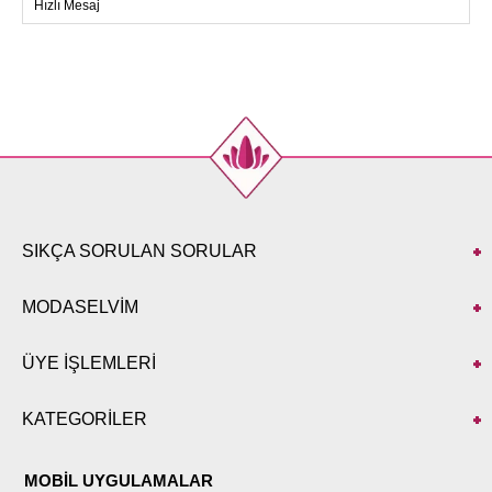
Hızlı Mesaj
40
92
140
42
96
140
44
100
140
46
104
140
48
108
140
50
112
140
52
116
140
SIKÇA SORULAN SORULAR
MODASELVİM
ÜYE İŞLEMLERİ
KATEGORİLER
MOBİL UYGULAMALAR