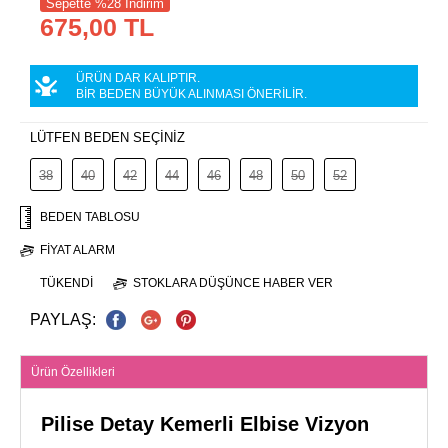
Sepette %28 İndirim
675,00 TL
ÜRÜN DAR KALIPTIR.
BİR BEDEN BÜYÜK ALINMASI ÖNERİLİR.
LÜTFEN BEDEN SEÇİNİZ
38
40
42
44
46
48
50
52
BEDEN TABLOSU
FIYAT ALARM
TÜKENDI
STOKLARA DÜŞÜNCE HABER VER
PAYLAŞ:
Ürün Özellikleri
Pilise Detay Kemerli Elbise Vizyon