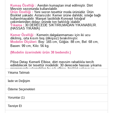
Kumaş Özelliği :
Aerobin kumaştan imal edilmiştir. Dört
Mevsim sezonunda kullanılabilir.
Ürün Özelliği :
Yeni sezon tesettür moda ürünüdür. Ürün
Bisiklet yakadır. Astarsızdır. Kemer ürüne dahildir, isteğe bağlı
kullanılmayabilir. Manşet lastiklidir.Konsept fotoğraf
çekimlerinden dolayı üründe ton farklılığı olabilir.
Yıkama :
30 DERECEDE SIKTIRILMADAN YIKANABİLİR.
(HASSAS YIKAMA)
Kemer Özelliği :
Kemerin dalgalanmaması için iki ucu
dikilmiş, orta kısım boş (dikişsiz) bırakılmıştır.
Modelin Ölçüleri:
Boy: 165 cm, Göğüs: 88 cm, Bel: 68 cm,
Basen: 99 cm, Kilo: 56 kg.
(Modelin üzerindeki ürün 38 bedendir.)
Pilise Detay Kemerli Elbise, dört mevsim rahatlıkla tercih
edilebilecek bir tesettür modelidir. 30 derecede hassas yıkama
programında yıkanabilen bu şık elbise, bisiklet yakaya ve
astarsız bir tasarıma sahiptir. Standart 38 beden ölçüsündeki
Yıkama Talimatı
model üzerinde görülen kemer, dalgalanmayı önlemek
amacıyla uçları dikilmiş ve ortası dikişsiz bırakılmıştır. Kemer,
İade ve Değişim
elbise ile birlikte sunulmakta olup, isteğe bağlı olarak
çıkarılabilir. Manşetleri lastikli olan bu elbise, hem şık hem de
konforlu bir kullanım sunar.
Ödeme Seçenekleri
ELBİSE BEDEN ÖLÇÜLERİ
(CM)
Yorumlar (1)
Beden
Göğüs
Boy
Tavsiye Et
38
88
140