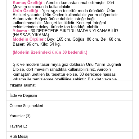
Kumaş Özelliği :
Aerobin kumaştan imal edilmiştir. Dört
Mevsim sezonunda kullanılabilir.
Ürün Özelliği :
Yeni sezon tesettür moda ürünüdür. Ürün
Bisiklet yakadır. Ürün Önden kullanılabilir yarım düğmelidir.
Astarsızdır. Bağcık ürüne dahildir, isteğe bağlı
kullanılmayabilir. Manşet lastiklidir. Konsept fotoğraf
çekimlerinden dolayı üründe ton farklılığı olabilir.
Yıkama :
30 DERECEDE SIKTIRILMADAN YIKANABİLİR.
(HASSAS YIKAMA)
Modelin Ölçüleri:
Boy: 165 cm, Göğüs: 80 cm, Bel: 68 cm,
Basen: 96 cm, Kilo: 54 kg.
(Modelin üzerindeki ürün 38 bedendir.)
Şık ve modern tasarımıyla göz dolduran Önü Yarım Düğmeli
Elbise, dört mevsim rahatlıkla kullanabilirsiniz. Aerobin
kumaştan üretilen bu tesettür elbise, 30 derecede hassas
yıkama ile temizlenme özelliğine sahiptir. Bisiklet yaka ve
manşet lastik detaylarıyla zarif bir görünüm sunar. Yarım
Yıkama Talimatı
düğmeli ön tasarımı ile pratik kullanım imkanı sağlar. Astarsız
yapısıyla hafif ve konforlu bir deneyim sunan bu elbise, her
İade ve Değişim
ortamda şıklığınızı korumanız için idealdir.
Ödeme Seçenekleri
ELBİSE BEDEN ÖLÇÜLERİ
(CM)
Yorumlar (3)
Beden
Göğüs
Bel
Boy
Tavsiye Et
38
98
92
131
Hızlı Mesaj