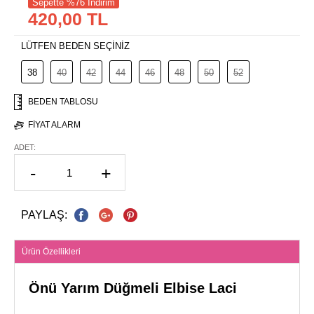
Sepette %76 İndirim
420,00 TL
LÜTFEN BEDEN SEÇİNİZ
38
40
42
44
46
48
50
52
BEDEN TABLOSU
FIYAT ALARM
ADET:
-
+
PAYLAŞ:
Ürün Özellikleri
Önü Yarım Düğmeli Elbise Laci