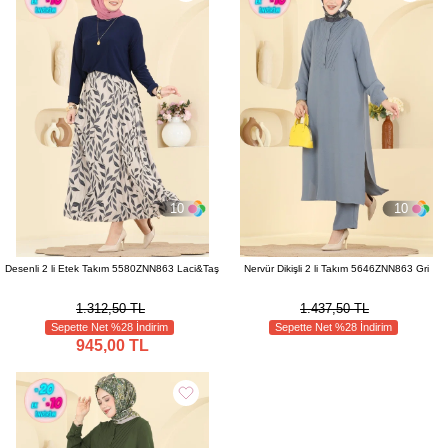
10
10
Desenli 2 li Etek Takım 5580ZNN863 Laci&Taş
Nervür Dikişli 2 li Takım 5646ZNN863 Gri
1.312,50 TL
1.437,50 TL
Sepette Net %28 İndirim
Sepette Net %28 İndirim
945,00 TL