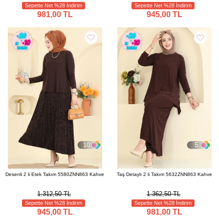
Sepette Net %28 İndirim
Sepette Net %28 İndirim
981,00 TL
945,00 TL
10
5
Desenli 2 li Etek Takım 5580ZNN863 Kahve
Taş Detaylı 2 li Takım 5632ZNN863 Kahve
1.312,50 TL
1.362,50 TL
Sepette Net %28 İndirim
Sepette Net %28 İndirim
945,00 TL
981,00 TL