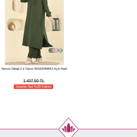
10
Nervür Dikişli 2 li Takım 5646ZNN863 Açık Haki
1.437,50 TL
Sepette Net %28 İndirim