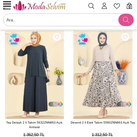
0
Menü
Filtrele
5
10
Taş Detaylı 2 li Takım 5632ZNN863 Açık
Desenli 2 li Etek Takım 5580ZNN863 Açık Taş
Antrasit
1.362,50 TL
1.312,50 TL