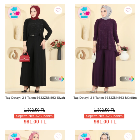
5
5
Taş Detaylı 2 li Takım 5632ZNN863 Siyah
Taş Detaylı 2 li Takım 5632ZNN863 Mürdüm
1.362,50 TL
1.362,50 TL
Sepette Net %28 İndirim
Sepette Net %28 İndirim
981,00 TL
981,00 TL