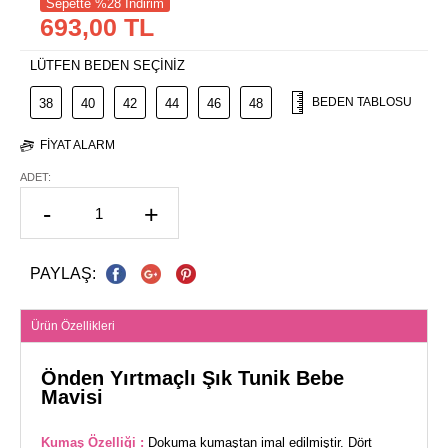
Sepette %28 İndirim
693,00 TL
LÜTFEN BEDEN SEÇİNİZ
BEDEN TABLOSU
38
40
42
44
46
48
FIYAT ALARM
ADET:
-
+
PAYLAŞ:
Ürün Özellikleri
Önden Yırtmaçlı Şık Tunik Bebe
Mavisi
Kumaş Özelliği :
Dokuma kumaştan imal edilmiştir. Dört