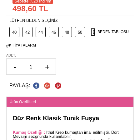
Sepette %28 İndirim
498,60 TL
LÜTFEN BEDEN SEÇİNİZ
BEDEN TABLOSU
40
42
44
46
48
50
FIYAT ALARM
ADET:
-
+
PAYLAŞ:
Ürün Özellikleri
Düz Renk Klasik Tunik Fuşya
Kumaş Özelliği :
İthal Krep kumaştan imal edilmiştir. Dört
Mevsim sezonunda kullanılabilir.