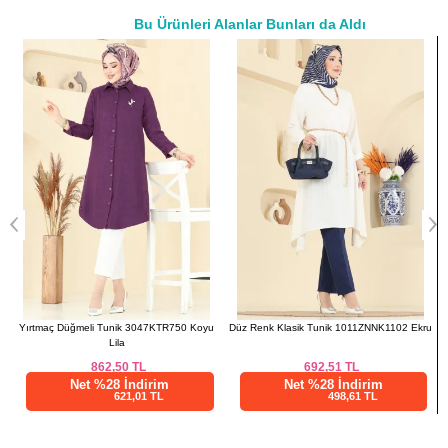
Bu Ürünleri Alanlar Bunları da Aldı
a>
Yırtmaç Düğmeli Tunik 3047KTR750 Koyu
Düz Renk Klasik Tunik 1011ZNNK1102 Ekru
D
Lila
862,50
TL
692,51
TL
Net %28 İndirim
Net %28 İndirim
621,01 TL
498,61 TL