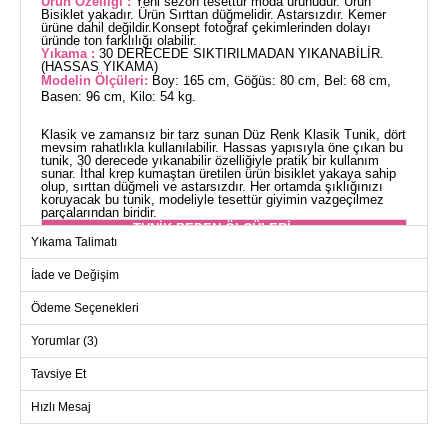
Ürün Özelliği :
Yeni sezon tesettür moda ürünüdür. Ürün
Bisiklet yakadır. Ürün Sırttan düğmelidir. Astarsızdır. Kemer
ürüne dahil değildir.Konsept fotoğraf çekimlerinden dolayı
üründe ton farklılığı olabilir.
Yıkama :
30 DERECEDE SIKTIRILMADAN YIKANABİLİR.
(HASSAS YIKAMA)
Modelin Ölçüleri:
Boy: 165 cm, Göğüs: 80 cm, Bel: 68 cm,
Basen: 96 cm, Kilo: 54 kg.
Klasik ve zamansız bir tarz sunan Düz Renk Klasik Tunik, dört
mevsim rahatlıkla kullanılabilir. Hassas yapısıyla öne çıkan bu
tunik, 30 derecede yıkanabilir özelliğiyle pratik bir kullanım
sunar. İthal krep kumaştan üretilen ürün bisiklet yakaya sahip
olup, sırttan düğmeli ve astarsızdır. Her ortamda şıklığınızı
koruyacak bu tunik, modeliyle tesettür giyimin vazgeçilmez
parçalarından biridir.
TUNİK BEDEN ÖLÇÜLERİ
(CM)
Yıkama Talimatı
Beden
Göğüs
Boy
İade ve Değişim
40
96
106
Ödeme Seçenekleri
42
102
106
Yorumlar (3)
44
104
106
46
108
106
Tavsiye Et
48
110
106
Hızlı Mesaj
50
116
106