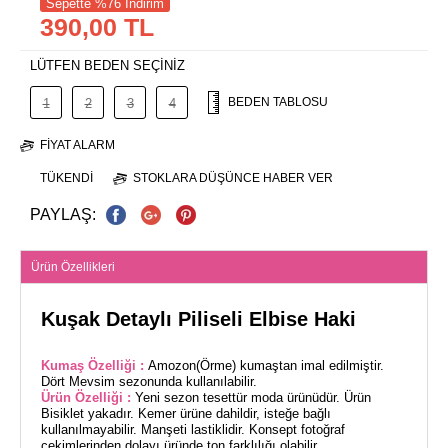
Sepette %76 İndirim
390,00 TL
LÜTFEN BEDEN SEÇİNİZ
BEDEN TABLOSU
1
2
3
4
FIYAT ALARM
TÜKENDI
STOKLARA DÜŞÜNCE HABER VER
PAYLAŞ:
Ürün Özellikleri
Kuşak Detaylı Piliseli Elbise Haki
Kumaş Özelliği :
Amozon(Örme) kumaştan imal edilmiştir.
Dört Mevsim sezonunda kullanılabilir.
Ürün Özelliği :
Yeni sezon tesettür moda ürünüdür. Ürün
Bisiklet yakadır. Kemer ürüne dahildir, isteğe bağlı
kullanılmayabilir. Manşeti lastiklidir. Konsept fotoğraf
çekimlerinden dolayı üründe ton farklılığı olabilir.