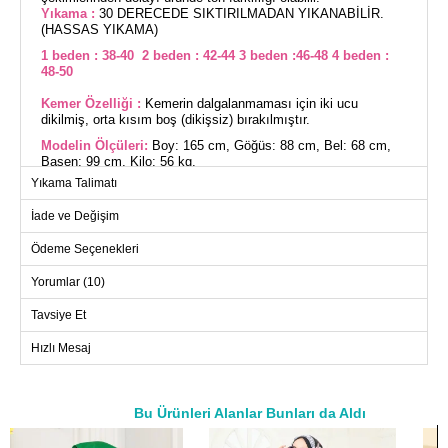
Yıkama :
30 DERECEDE SIKTIRILMADAN YIKANABİLİR.
(HASSAS YIKAMA)
1 beden : 38-40 2 beden : 42-44 3 beden :46-48 4 beden :
48-50
Kemer Özelliği :
Kemerin dalgalanmaması için iki ucu
dikilmiş, orta kısım boş (dikişsiz) bırakılmıştır.
Modelin Ölçüleri:
Boy: 165 cm, Göğüs: 88 cm, Bel: 68 cm,
Basen: 99 cm, Kilo: 56 kg.
Yıkama Talimatı
(Modelin üzerindeki ürün 1 bedendir.)
İade ve Değişim
Zarafet ve konforu bir arada sunan Kuşak Detaylı Piliseli
Elbise, dört mevsim rahatlıkla kullanılabilir. Hassas yapıdaki
Ödeme Seçenekleri
Amozon kumaşından üretilen bu elbise, 30 derecede
sıktırılmadan yıkanabilir özelliğiyle pratik bir kullanım sunar.
Özel olarak tasarlanmış kemer, dalgalanmayı önlemek için
Yorumlar (10)
uçları dikilmiş olup, orta kısım dikişsizdir. Kemer, elbiseye
dahil olup, isteğe bağlı olarak çıkarılabilir. Manşetleri lastikli
Tavsiye Et
olan bu model, tesettür giyim tercih edenler için idealdir.
ELBİSE BEDEN ÖLÇÜLERİ
(CM)
Hızlı Mesaj
Beden
Göğüs
Boy
1
106
131
Bu Ürünleri Alanlar Bunları da Aldı
2
114
131
a>
3
118
131