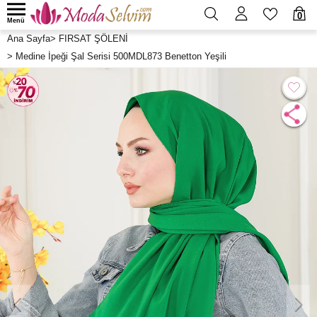
0
Menü
Ana Sayfa
>
FIRSAT ŞÖLENİ
>
Medine İpeği Şal Serisi 500MDL873 Benetton Yeşili