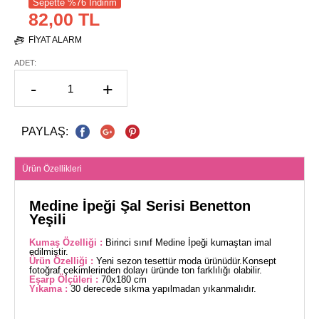
Sepette %76 İndirim
82,00 TL
FIYAT ALARM
ADET:
-
+
PAYLAŞ:
Ürün Özellikleri
Medine İpeği Şal Serisi Benetton
Yeşili
Kumaş Özelliği :
Birinci sınıf Medine İpeği kumaştan imal
edilmiştir.
Ürün Özelliği :
Yeni sezon tesettür moda ürünüdür.Konsept
fotoğraf çekimlerinden dolayı üründe ton farklılığı olabilir.
Eşarp Ölçüleri :
70x180 cm
Yıkama :
30 derecede sıkma yapılmadan yıkanmalıdır.