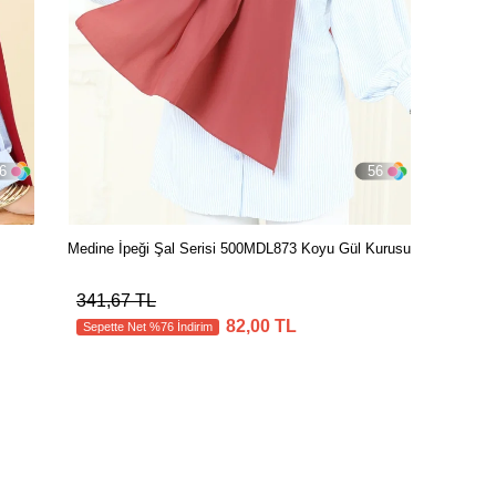
6
56
Medine İpeği Şal Serisi 500MDL873 Koyu Gül Kurusu
341,67 TL
82,00 TL
Sepette Net %76 İndirim