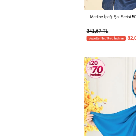
Medine İpeği Şal Serisi 
341,67 TL
82,
Sepette Net %76 İndirim