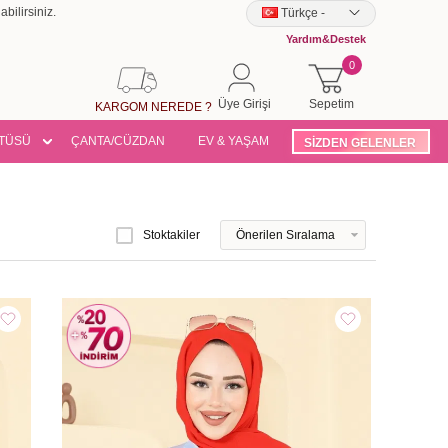
bilirsiniz.
Türkçe
-
Yardım&Destek
0
Üye Girişi
Sepetim
KARGOM NEREDE ?
TÜSÜ
ÇANTA/CÜZDAN
EV & YAŞAM
SİZDEN GELENLER
Stoktakiler