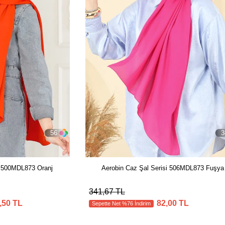
56
3
i 500MDL873 Oranj
Aerobin Caz Şal Serisi 506MDL873 Fuşya
341,67 TL
,50 TL
82,00 TL
Sepette Net %76 İndirim