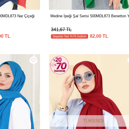
500MDL873 Nar Çiçeği
Medine İpeği Şal Serisi 500MDL873 Benetton Y
341,67 TL
00 TL
82,00 TL
Sepette Net %76 İndirim
TÜKENDI