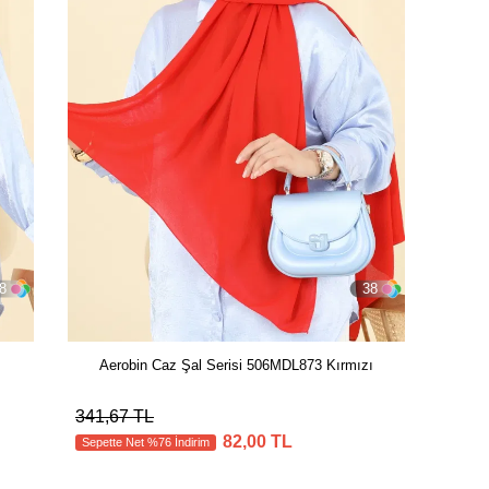
8
38
Aerobin Caz Şal Serisi 506MDL873 Kırmızı
341,67 TL
82,00 TL
Sepette Net %76 İndirim