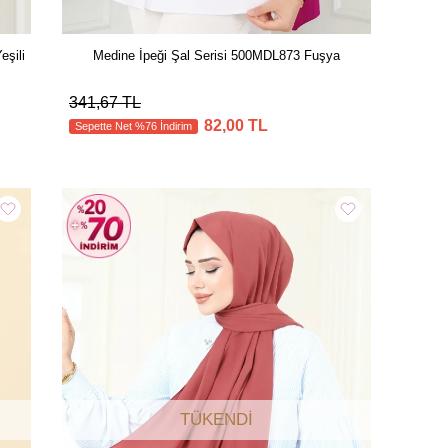
eşili
Medine İpeği Şal Serisi 500MDL873 Fuşya
341,67 TL
82,00 TL
Sepette Net %76 İndirim
TÜKENDI