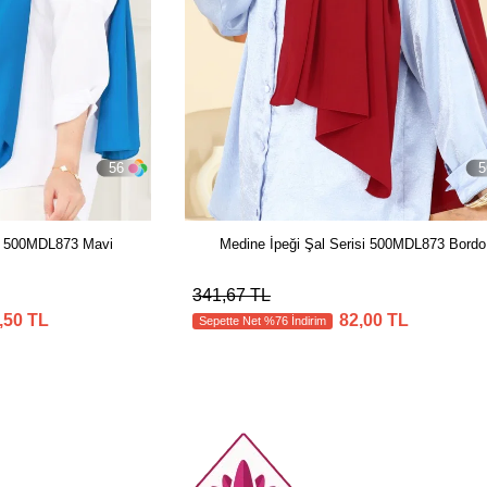
56
5
si 500MDL873 Mavi
Medine İpeği Şal Serisi 500MDL873 Bordo
341,67 TL
,50 TL
82,00 TL
Sepette Net %76 İndirim