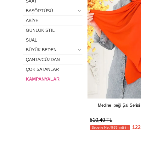
SAAT
BAŞÖRTÜSÜ
ABİYE
GÜNLÜK STİL
SUAL
BÜYÜK BEDEN
ÇANTA/CÜZDAN
ÇOK SATANLAR
KAMPANYALAR
Medine İpeği Şal Seris
510,40 TL
122
Sepette Net %76 İndirim