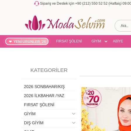
Sipariş ve Destek için +90 (212) 550 52 52 (Haftaiçi 09:
FIRSAT ŞÖLENİ
GİYİM
ABİYE
YENİ ÜRÜNLER '26
KATEGORILER
2026 SONBAHAR/KIŞ
2026 İLKBAHAR /YAZ
FIRSAT ŞÖLENİ
GİYİM
DIŞ GİYİM