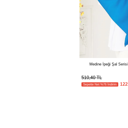
Medine İpeği Şal Seri
510,40 TL
122
Sepette Net %76 İndirim