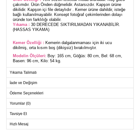
çakımdır. Ürün Önden düğmelidir. Astarsızdır. Kapşon ürüne
dikilidir. Kapşon içi file detaylıdır . Kemer ürüne dahildir, isteğe
bağlı kullanılmayabilir. Konsept fotoğraf çekimlerinden dolayı
üründe ton farklılığı olabilir.
Yıkama :
30 DERECEDE SIKTIRILMADAN YIKANABİLİR.
(HASSAS YIKAMA)
Kemer Özelliği :
Kemerin dalgalanmaması için iki ucu
dikilmiş, orta kısım boş (dikişsiz) bırakılmıştır.
Modelin Ölçüleri:
Boy: 165 cm, Göğüs: 80 cm, Bel: 68 cm,
Basen: 96 cm, Kilo: 54 kg.
(Modelin üzerindeki ürün 38 bedendir.)
Yıkama Talimatı
İade ve Değişim
FERACE BEDEN ÖLÇÜLERİ
(CM)
Ödeme Seçenekleri
Beden
Göğüs
Boy
Yorumlar (0)
38
94
141
40
96
141
Tavsiye Et
42
104
141
Hızlı Mesaj
44
108
141
46
112
141