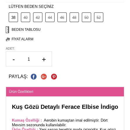
LÜTFEN BEDEN SEÇİNİZ
38
40
42
44
46
48
50
52
BEDEN TABLOSU
FIYAT ALARM
ADET:
-
+
PAYLAŞ:
Ürün Özellikleri
Kuş Gözü Detaylı Ferace Elbise İndigo
Kumaş Özelliği :
Aerobin kumaştan imal edilmiştir. Dört
Mevsim sezonunda kullanılabilir.
Ürün Özelliği :
Yeni sezon tesettür moda ürünüdür. Kuş gözü