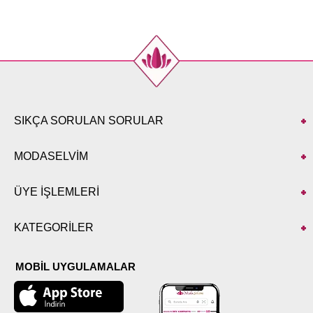
48
118
141
50
120
141
52
122
141
SIKÇA SORULAN SORULAR
MODASELVİM
ÜYE İŞLEMLERİ
KATEGORİLER
MOBİL UYGULAMALAR