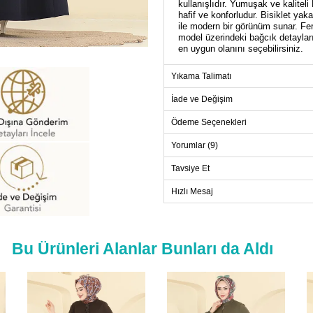
kullanışlıdır. Yumuşak ve kaliteli
hafif ve konforludur. Bisiklet ya
ile modern bir görünüm sunar. Fer
model üzerindeki bağcık detayları
en uygun olanını seçebilirsiniz.
Yıkama Talimatı
FER
İade ve Değişim
Beden
38
Ödeme Seçenekleri
40
Yorumlar (9)
42
Tavsiye Et
44
Hızlı Mesaj
46
48
Bu Ürünleri Alanlar Bunları da Aldı