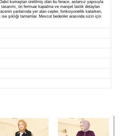
 Dabıl kumaştan üretilmiş olan bu ferace, astarsız yapısıyla
ka tasarımı, ön fermuar kapatma ve manşet lastik detayları
acenin yanlarında yer alan cepler, fonksiyonellik katarken,
 ise şıklığı tamamlar. Mevcut bedenler arasında sizin için
ACE BEDEN ÖLÇÜLERİ (CM)
Göğüs
Bel
Boy
100
92
139
104
94
139
106
96
139
110
100
139
114
106
139
120
112
139