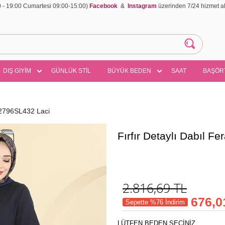
00 - 19:00 Cumartesi 09:00-15:00)
Facebook
&
Instagram
üzerinden 7/24 hizmet ala
DIŞ GİYİM
GÜNLÜK STİL
BÜYÜK BEDEN
SAAT
BAŞÖR
e 2796SL432 Laci
Fırfır Detaylı Dabıl 
2.816,69
TL
676,0
Sepette %76 İndirim
LÜTFEN BEDEN SEÇİNİZ