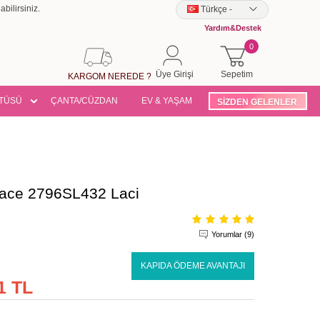
bilirsiniz.
Türkçe
-
Yardım&Destek
0
Üye Girişi
Sepetim
KARGOM NEREDE ?
TÜSÜ
ÇANTA/CÜZDAN
EV & YAŞAM
SİZDEN GELENLER
Ferace 2796SL432 Laci
Yorumlar (9)
KAPIDA ÖDEME AVANTAJI
1 TL