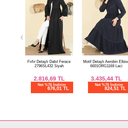
ıl Ferace
Motif Detaylı Aerobin Elbise
Fırfır Detaylı Dabıl Ferace
iyah
6601ORG1169 Laci
2796SL432 Acı Kahve
TL
3.435,44
TL
2.816,69
TL
dirim
Net %76 İndirim
Net %76 İndirim
01 TL
824,51 TL
676,01 TL