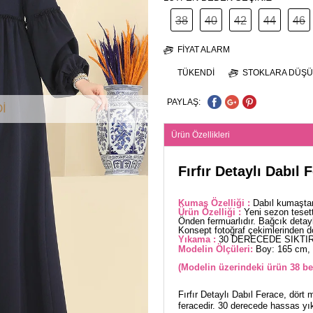
38
40
42
44
46
FIYAT ALARM
TÜKENDI
STOKLARA DÜŞÜ
PAYLAŞ:
İ
Ürün Özellikleri
Fırfır Detaylı Dabıl 
Kumaş Özelliği :
Dabıl kumaştan
Ürün Özelliği :
Yeni sezon tesett
Önden fermuarlıdır. Bağcık detayl
Konsept fotoğraf çekimlerinden dola
Yıkama :
30 DERECEDE SIKTIR
Modelin Ölçüleri:
Boy: 165 cm, 
(Modelin üzerindeki ürün 38 be
Fırfır Detaylı Dabıl Ferace, dört 
feracedir. 30 derecede hassas yık