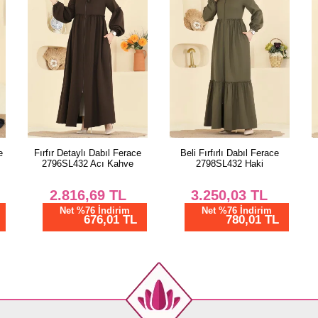
Beli Fırfırlı Dabıl Ferace
Önden Düğmeli Nakışlı
A
2798SL432 Haki
Ferace 2862SL432 Siyah
3.250,03
TL
3.750,03
TL
Net %76 İndirim
Net %76 İndirim
780,01 TL
900,01 TL