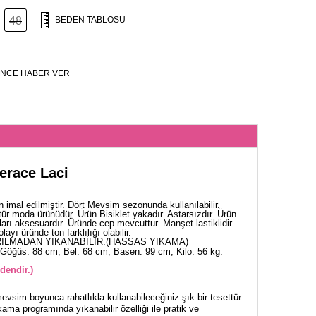
48
BEDEN TABLOSU
NCE HABER VER
Ferace Laci
 imal edilmiştir. Dört Mevsim sezonunda kullanılabilir.
ür moda ürünüdür. Ürün Bisiklet yakadır. Astarsızdır. Ürün
arı aksesuardır. Üründe cep mevcuttur. Manşet lastiklidir.
yı üründe ton farklılığı olabilir.
ILMADAN YIKANABİLİR.(HASSAS YIKAMA)
Göğüs: 88 cm, Bel: 68 cm, Basen: 99 cm, Kilo: 56 kg.
dendir.)
mevsim boyunca rahatlıkla kullanabileceğiniz şık bir tesettür
ama programında yıkanabilir özelliği ile pratik ve