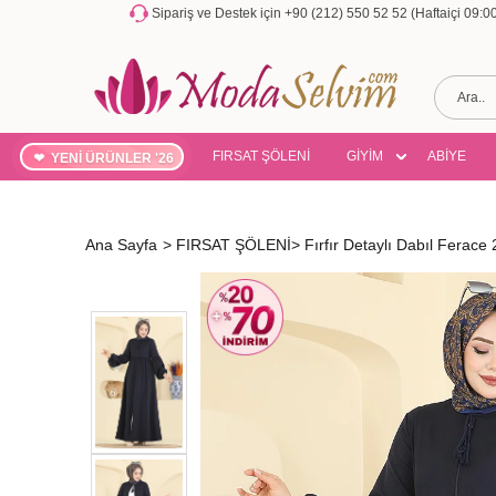
Sipariş ve Destek için +90 (212) 550 52 52 (Haftaiçi 09:
FIRSAT ŞÖLENİ
GİYİM
ABİYE
YENİ ÜRÜNLER '26
Ana Sayfa
>
FIRSAT ŞÖLENİ
>
Fırfır Detaylı Dabıl Ferac