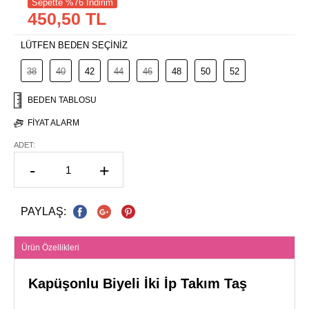
Sepette %76 İndirim
450,50 TL
LÜTFEN BEDEN SEÇİNİZ
38
40
42
44
46
48
50
52
BEDEN TABLOSU
FIYAT ALARM
ADET:
-
+
PAYLAŞ:
Ürün Özellikleri
Kapüşonlu Biyeli İki İp Takım Taş