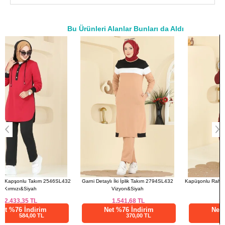
42
112
75
44
116
75
Bu Ürünleri Alanlar Bunları da Aldı
46
118
75
a>
48
120
75
50
124
75
52
126
75
PANTOLON BEDEN
ÖLÇÜLERİ (CM)
Beden
Boy
38
98
40
98
42
98
44
98
2
Garni Detaylı İki İplik Takım 2794SL432
Kapüşonlu Rahat 2 li Takım PL9210 Bordo
46
98
Vizyon&Siyah
48
98
1.541,68
TL
1.583,35
TL
Net %76 İndirim
Net %76 İndirim
50
98
370,00 TL
380,00 TL
52
98