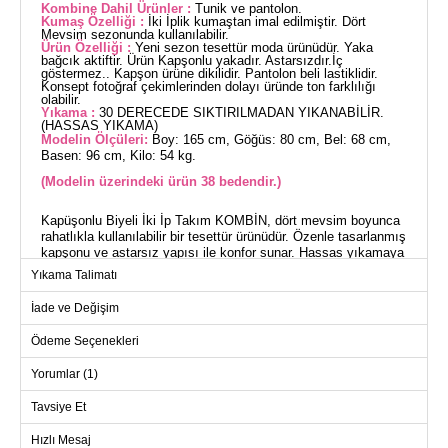
Kombine Dahil Ürünler :
Tunik ve pantolon.
Kumaş Özelliği :
İki İplik kumaştan imal edilmiştir. Dört
Mevsim sezonunda kullanılabilir.
Ürün Özelliği :
Yeni sezon tesettür moda ürünüdür. Yaka
bağcık aktiftir. Ürün Kapşonlu yakadır. Astarsızdır.İç
göstermez.. Kapşon ürüne dikilidir. Pantolon beli lastiklidir.
Konsept fotoğraf çekimlerinden dolayı üründe ton farklılığı
olabilir.
Yıkama :
30 DERECEDE SIKTIRILMADAN YIKANABİLİR.
(HASSAS YIKAMA)
Modelin Ölçüleri:
Boy: 165 cm, Göğüs: 80 cm, Bel: 68 cm,
Basen: 96 cm, Kilo: 54 kg.
(Modelin üzerindeki ürün 38 bedendir.)
Kapüşonlu Biyeli İki İp Takım KOMBİN, dört mevsim boyunca
rahatlıkla kullanılabilir bir tesettür ürünüdür. Özenle tasarlanmış
kapşonu ve astarsız yapısı ile konfor sunar. Hassas yıkamaya
uygun olan bu takım, 30 derecede yıkanabilir ve iç göstermez.
Yıkama Talimatı
Elastik pantolon beli sayesinde gün boyu rahat bir kullanım
sağlar.
İade ve Değişim
Ödeme Seçenekleri
TUNİK BEDEN ÖLÇÜLERİ
(CM)
Yorumlar (1)
Beden
Göğüs
Boy
38
104
75
Tavsiye Et
40
108
75
Hızlı Mesaj