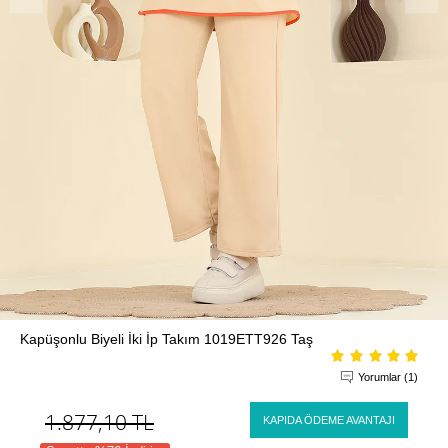
Kapüşonlu Biyeli İki İp Takım 1019ETT926 Taş
Yorumlar (1)
1.877,10
TL
KAPIDA ÖDEME AVANTAJI