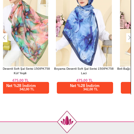
8
Boyama Desenli Soft Şal Serisi 150IPK758
Beli Bağcıklı Terikoton Gömlek 3077KTR750
Laci
Lila
475,00
TL
725,00
TL
Net %28 İndirim
Net %28 İndirim
342,00 TL
522,01 TL