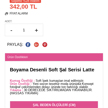
Sepette %28 İndirim
342,00 TL
FIYAT ALARM
ADET:
-
+
PAYLAŞ:
Ürün Özellikleri
Boyama Desenli Soft Şal Serisi Latte
Kumaş Özelliği :
Soft İpek kumaştan imal edilmiştir.
Ürün Özelliği :
Yeni sezon tesettür moda ürünüdür.Konsept
fotoğraf çekimlerinden dolayı üründe ton farklılığı olabilir.
Yıkama :
30 DERECEDE SIKTIRILMADAN YIKANABİLİR.
(HASSAS YIKAMA)
ŞAL BEDEN ÖLÇÜLERİ (CM)