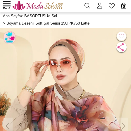
0
Menü
Ana Sayfa
>
BAŞÖRTÜSÜ
>
Şal
>
Boyama Desenli Soft Şal Serisi 150IPK758 Latte