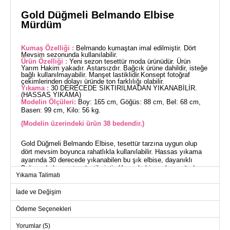
Gold Düğmeli Belmando Elbise
Mürdüm
Kumaş Özelliği :
Belmando kumaştan imal edilmiştir. Dört
Mevsim sezonunda kullanılabilir.
Ürün Özelliği :
Yeni sezon tesettür moda ürünüdür. Ürün
Yarım Hakim yakadır. Astarsızdır. Bağcık ürüne dahildir, isteğe
bağlı kullanılmayabilir. Manşet lastiklidir.Konsept fotoğraf
çekimlerinden dolayı üründe ton farklılığı olabilir.
Yıkama :
30 DERECEDE SIKTIRILMADAN YIKANABİLİR.
(HASSAS YIKAMA)
Modelin Ölçüleri:
Boy: 165 cm, Göğüs: 88 cm, Bel: 68 cm,
Basen: 99 cm, Kilo: 56 kg.
(Modelin üzerindeki ürün 38 bedendir.)
Gold Düğmeli Belmando Elbise, tesettür tarzına uygun olup
dört mevsim boyunca rahatlıkla kullanılabilir. Hassas yıkama
ayarında 30 derecede yıkanabilen bu şık elbise, dayanıklı
Belmando kumaştan üretilmiştir. Yarım hakim yaka ve önden
Yıkama Talimatı
yarım düğmeli tasarımı ile modern bir görünüm sunar. Astarsız
oluşu, hafifliğiyle öne çıkar. Elbise 38 beden ölçülerinde ve
İade ve Değişim
manşetleri lastiklidir. Bel bölgesinde yer alan bağcık ile farklı
stiller yaratılabilir.
Ödeme Seçenekleri
ELBİSE BEDEN ÖLÇÜLERİ
Yorumlar (5)
(CM)