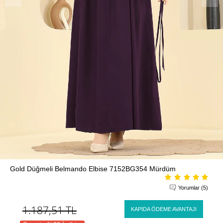
Gold Düğmeli Belmando Elbise 7152BG354 Mürdüm
Yorumlar (5)
1.187,51
TL
KAPIDA ÖDEME AVANTAJI