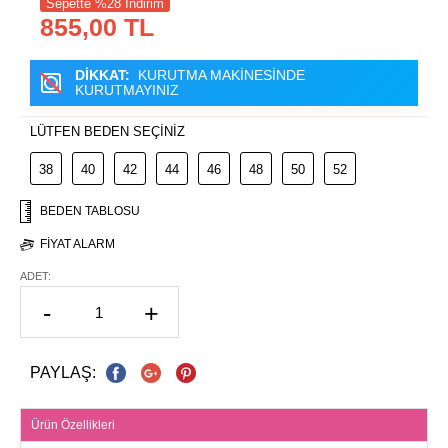
Sepette %28 İndirim
855,00 TL
DİKKAT:
KURUTMA MAKİNESİNDE
KURUTMAYINIZ
LÜTFEN BEDEN SEÇİNİZ
38
40
42
44
46
48
50
52
BEDEN TABLOSU
FIYAT ALARM
ADET:
-
+
PAYLAŞ:
Ürün Özellikleri