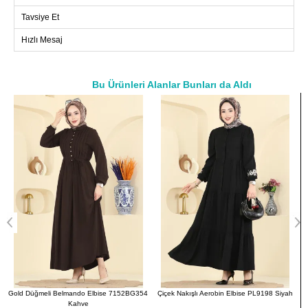
Beden
Göğüs
Boy
Tavsiye Et
38
94
133
Hızlı Mesaj
40
98
133
42
100
133
Bu Ürünleri Alanlar Bunları da Aldı
44
106
133
a>
46
110
133
48
114
133
50
116
133
52
120
133
4
Çiçek Nakışlı Aerobin Elbise PL9198 Siyah
Manşeti Lastik Detaylı Elbise 7103ERK1158
Siyah