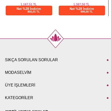
1.387,50
TL
850,00
TL
Net %28 İndirim
Net %28 İndirim
999,00 TL
612,01 TL
SIKÇA SORULAN SORULAR
MODASELVİM
ÜYE İŞLEMLERİ
KATEGORİLER