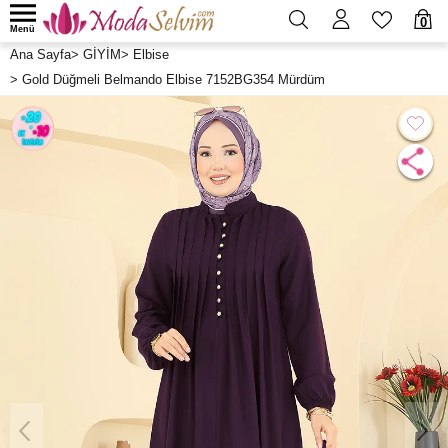
0
Menü
Ana Sayfa
>
GİYİM
>
Elbise
>
Gold Düğmeli Belmando Elbise 7152BG354 Mürdüm