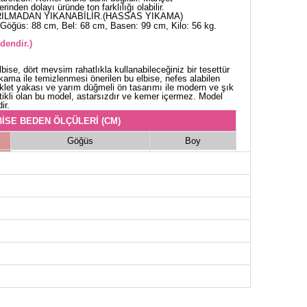
rinden dolayı üründe ton farklılığı olabilir.
ILMADAN YIKANABİLİR.(HASSAS YIKAMA)
Göğüs: 88 cm, Bel: 68 cm, Basen: 99 cm, Kilo: 56 kg.
dendir.)
bise, dört mevsim rahatlıkla kullanabileceğiniz bir tesettür
ama ile temizlenmesi önerilen bu elbise, nefes alabilen
iklet yakası ve yarım düğmeli ön tasarımı ile modern ve şık
tikli olan bu model, astarsızdır ve kemer içermez. Model
ir.
İSE BEDEN ÖLÇÜLERİ (CM)
Göğüs
Boy
96
136
106
136
106
136
110
136
114
136
118
136
122
136
126
136
130
136