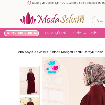
Sipariş ve Destek için +90 (212) 550 52 52 (Haftaiçi 09:
FIRSAT ŞÖLENİ
GİYİM
ABİYE
YENİ ÜRÜNLER '26
Ana Sayfa
>
GİYİM
>
Elbise
>
Manşeti Lastik Detaylı Elbi