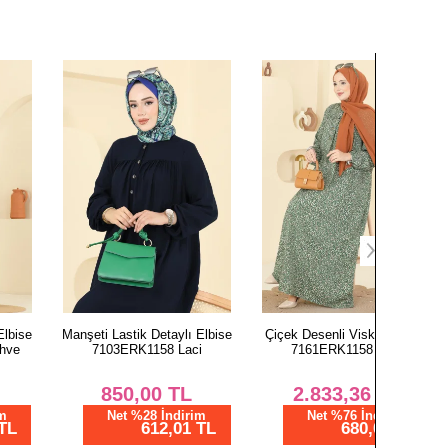
134
136
anşeti Lastik Detaylı Elbise
Çiçek Desenli Viskon Elbise
Manşeti L
7103ERK1158 Laci
7161ERK1158 Mint
7103E
850,00
TL
2.833,36
TL
8
Net %28 İndirim
Net %76 İndirim
N
612,01 TL
680,01 TL