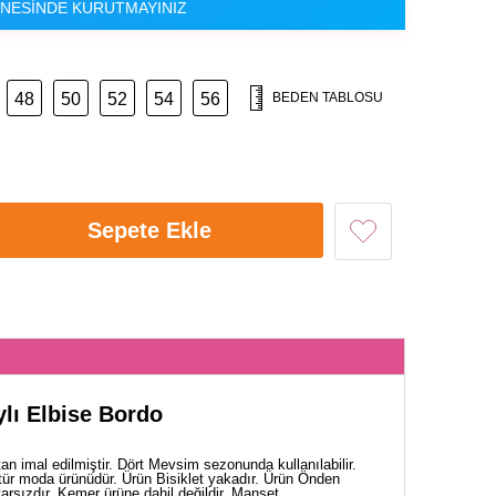
NESİNDE KURUTMAYINIZ
48
50
52
54
56
BEDEN TABLOSU
Sepete Ekle
ylı Elbise Bordo
n imal edilmiştir. Dört Mevsim sezonunda kullanılabilir.
tür moda ürünüdür. Ürün Bisiklet yakadır. Ürün Önden
starsızdır. Kemer ürüne dahil değildir. Manşet