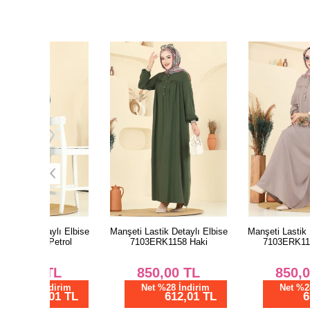
ylı Elbise
Manşeti Lastik Detaylı Elbise
Manşeti Lastik Detaylı Elbi
etrol
7103ERK1158 Haki
7103ERK1158 Vizyon
TL
850,00
TL
850,00
TL
dirim
Net %28 İndirim
Net %28 İndirim
01 TL
612,01 TL
612,01 TL