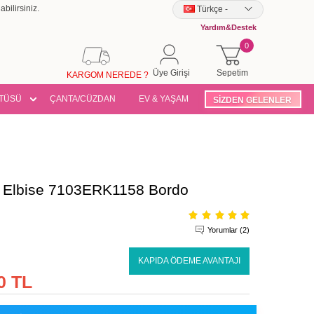
bilirsiniz.
Türkçe
-
Yardım&Destek
0
Üye Girişi
Sepetim
KARGOM NEREDE ?
TÜSÜ
ÇANTA/CÜZDAN
EV & YAŞAM
SİZDEN GELENLER
lı Elbise 7103ERK1158 Bordo
Yorumlar (2)
KAPIDA ÖDEME AVANTAJI
0 TL