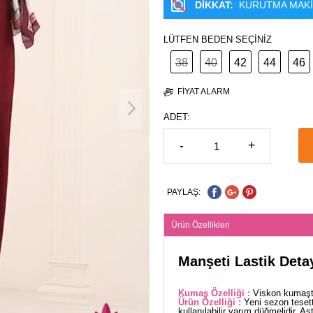
DİKKAT:
KURUTMA MAKİ
LÜTFEN BEDEN SEÇİNİZ
38
40
42
44
46
FIYAT ALARM
ADET:
-
+
PAYLAŞ:
Ürün Özellikleri
Manşeti Lastik Deta
Kumaş Özelliği :
Viskon kumaşta
Ürün Özelliği :
Yeni sezon teset
kullanılabilir yarım düğmelidir. A