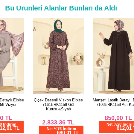
56
Bu Ürünleri Alanlar Bunları da Aldı
se
Çiçek Desenli Viskon Elbise
Manşeti Lastik Detaylı Elbise
M
7161ERK1158 Gül
7103ERK1158 Acı Kahve
Kurusu&Siyah
850,00
TL
2.833,36
TL
Net %28 İndirim
612,01 TL
Net %76 İndirim
680,01 TL