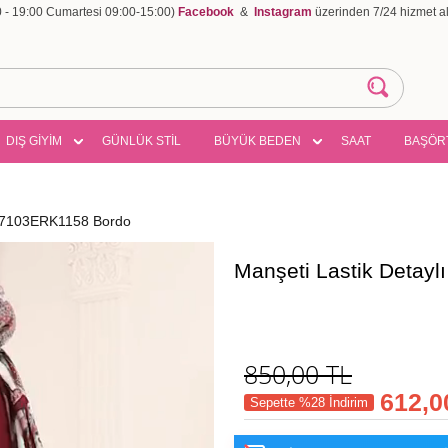
00 - 19:00 Cumartesi 09:00-15:00)
Facebook
&
Instagram
üzerinden 7/24 hizmet ala
DIŞ GİYİM
GÜNLÜK STİL
BÜYÜK BEDEN
SAAT
BAŞÖR
se 7103ERK1158 Bordo
Manşeti Lastik Detay
850,00
TL
612,0
Sepette %28 İndirim