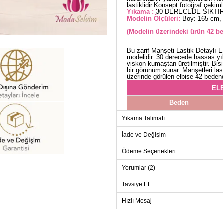
lastiklidir.Konsept fotoğraf çekimle
Yıkama :
30 DERECEDE SIKTIR
Modelin Ölçüleri:
Boy: 165 cm, 
(Modelin üzerindeki ürün 42 be
Bu zarif Manşeti Lastik Detaylı El
modelidir. 30 derecede hassas yık
viskon kumaştan üretilmiştir. Bis
bir görünüm sunar. Manşetleri las
üzerinde görülen elbise 42 bedend
ELB
Beden
38
Yıkama Talimatı
40
İade ve Değişim
42
Ödeme Seçenekleri
44
46
Yorumlar (2)
48
Tavsiye Et
50
Hızlı Mesaj
52
54