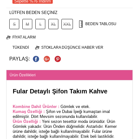
Sepette %76 İndirim
LÜTFEN BEDEN SEÇİNİZ
BEDEN TABLOSU
S
M
L
XL
XXL
FIYAT ALARM
TÜKENDI
STOKLARA DÜŞÜNCE HABER VER
PAYLAŞ:
Ürün Özellikleri
Fular Detaylı Şifon Takım Kahve
Kombine Dahil Ürünler :
Gömlek ve etek.
Kumaş Özelliği :
Şifon ve Dubai İpeği kumaştan imal
edilmiştir. Dört Mevsim sezonunda kullanılabilir.
Ürün Özelliği :
Yeni sezon tesettür moda ürünüdür. Ürün
Gömlek yakadır. Ürün Önden düğmelidir. Astarlıdır. Kemer
ürüne dahildir, isteğe bağlı kullanılmayabilir. Fular ürüne
dahildir, isteğe bağlı kullanılmayabilir. Etek beli lastiklidir.