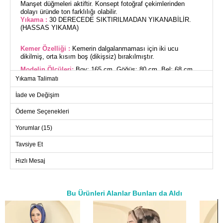
Manşet düğmeleri aktiftir. Konsept fotoğraf çekimlerinden
dolayı üründe ton farklılığı olabilir.
Yıkama :
30 DERECEDE SIKTIRILMADAN YIKANABİLİR.
(HASSAS YIKAMA)
Kemer Özelliği :
Kemerin dalgalanmaması için iki ucu
dikilmiş, orta kısım boş (dikişsiz) bırakılmıştır.
Modelin Ölçüleri:
Boy: 165 cm, Göğüs: 80 cm, Bel: 68 cm,
Basen: 96 cm, Kilo: 54 kg.
Yıkama Talimatı
(Modelin üzerindeki ürün M bedendir.)
İade ve Değişim
Son moda Fular Detaylı Şifon Takım, özel tasarım tesettür
Ödeme Seçenekleri
giyim severler için idealdir. Dört mevsim rahatlıkla kullanılabilir.
Hassas 30 derecede yıkanabilen bu ürün, şifon ve Dubai ipeği
Yorumlar (15)
kumaşlardan üretilmiştir. Şıklığı ön plana çıkaran gömlek yaka
ve ön düğme detaylarıyla dikkat çeker. Astarlı yapısı, manşet
Tavsiye Et
düğmeleri ve lastikli etek beli ile konforu artırır. Kombine dahil
kemer ve fular, isteğe bağlı olarak çıkarılabilir özelliktedir. Her
Hızlı Mesaj
mevsim şıklığınızı tamamlayacak bu zarif takım,
gardırobunuzun vazgeçilmezi olacak.
GÖMLEK BEDEN ÖLÇÜLERİ
Bu Ürünleri Alanlar Bunları da Aldı
(CM)
a>
Beden
Göğüs
Boy
M
106
59