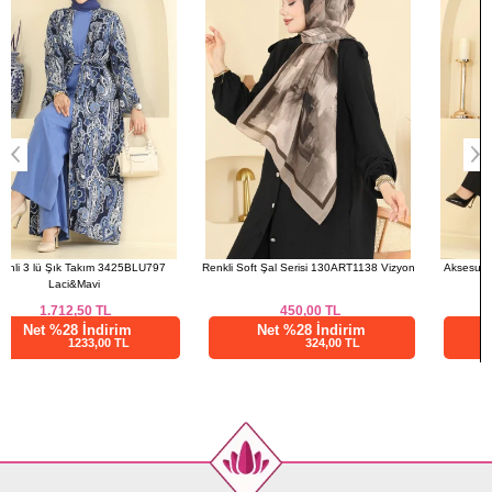
L
110
59
XL
112
59
XXL
116
59
ETEK BEDEN ÖLÇÜLERİ
(CM)
Beden
Boy
M
93
L
93
Renkli Soft Şal Serisi 130ART1138 Vizyon
Aksesuar Cepli 2 li Takım 2896SLK540
XL
93
Siyah
XXL
93
450,00
TL
1.840,00
TL
Net %28 İndirim
Net %28 İndirim
324,00 TL
1324,80 TL