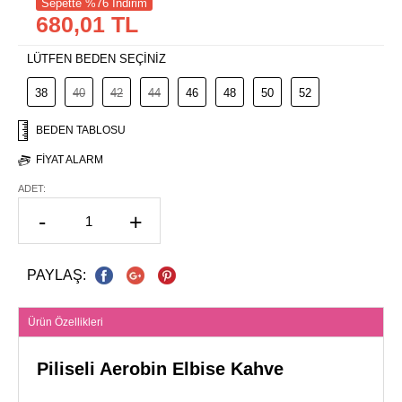
Sepette %76 İndirim
680,01 TL
LÜTFEN BEDEN SEÇİNİZ
38
40
42
44
46
48
50
52
BEDEN TABLOSU
FIYAT ALARM
ADET:
-
+
PAYLAŞ:
Ürün Özellikleri
Piliseli Aerobin Elbise Kahve