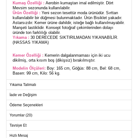
Kumaş Özelliği :
Aerobin kumaştan imal edilmiştir. Dört
Mevsim sezonunda kullanılabilir.
Ürün Özelliği :
Yeni sezon tesettür moda ürünüdür. Sırttan
kullanılabilir bir düğmesi bulunmaktadır. Ürün Bisiklet yakadır.
Astarsızdır. Kemer ürüne dahildir, isteğe bağlı kullanılmayabilir.
Manşeti lastiklidir. Konsept fotoğraf çekimlerinden dolayı
üründe ton farklılığı olabilir.
Yıkama :
30 DERECEDE SIKTIRILMADAN YIKANABİLİR.
(HASSAS YIKAMA)
Kemer Özelliği :
Kemerin dalgalanmaması için iki ucu
dikilmiş, orta kısım boş (dikişsiz) bırakılmıştır.
Modelin Ölçüleri:
Boy: 165 cm, Göğüs: 88 cm, Bel: 68 cm,
Basen: 99 cm, Kilo: 56 kg.
(Modelin üzerindeki ürün 38 bedendir.)
Yıkama Talimatı
Piliseli Aerobin Elbise, dört mevsim rahatlıkla
İade ve Değişim
kullanabileceğiniz bir tesettür modası örneğidir. 30 derecede
hassas yıkama programında yıkanabilen bu elbise, aerobin
kumaştan üretilmiştir. Bisiklet yaka ve astarsız tasarımı ile
Ödeme Seçenekleri
modern ve şık bir görünüm sunar. Sırttan düğme detayı ve
lastikli manşetler ise hem fonksiyonel hem de estetik bir
Yorumlar (20)
dokunuş katmaktadır. Günlük kullanımınızda konfor ve şıklığı
bir arada sunan bu elbise, gardırobunuzun vazgeçilmez
parçalarından biri olacak.
Tavsiye Et
ELBİSE BEDEN ÖLÇÜLERİ
(CM)
Hızlı Mesaj