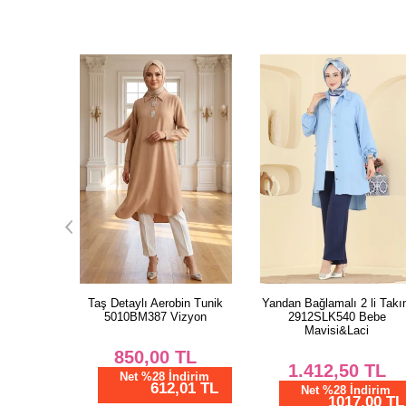
kon Tunik
Taş Detaylı Aerobin Tunik
Yandan Bağlamalı 2 li Tak
Laci
5010BM387 Vizyon
2912SLK540 Bebe
Mavisi&Laci
TL
850,00
TL
1.412,50
TL
dirim
Net %28 İndirim
01 TL
612,01 TL
Net %28 İndirim
1017,00 TL