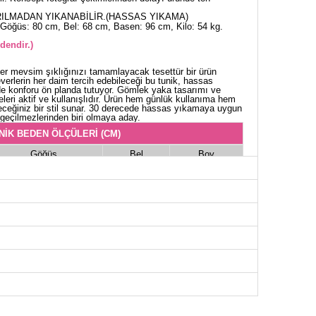
ILMADAN YIKANABİLİR.(HASSAS YIKAMA)
Göğüs: 80 cm, Bel: 68 cm, Basen: 96 cm, Kilo: 54 kg.
dendir.)
r mevsim şıklığınızı tamamlayacak tesettür bir ürün
verlerin her daim tercih edebileceği bu tunik, hassas
e konforu ön planda tutuyor. Gömlek yaka tasarımı ve
eleri aktif ve kullanışlıdır. Ürün hem günlük kullanıma hem
leceğiniz bir stil sunar. 30 derecede hassas yıkamaya uygun
geçilmezlerinden biri olmaya aday.
NİK BEDEN ÖLÇÜLERİ (CM)
Göğüs
Bel
Boy
108
100
102
112
102
102
116
106
102
120
112
102
124
116
102
128
118
102