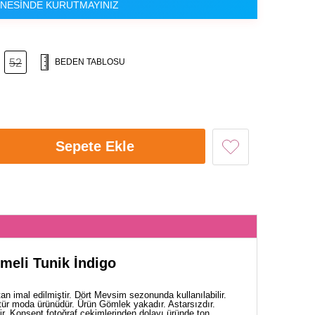
NESİNDE KURUTMAYINIZ
52
BEDEN TABLOSU
Sepete Ekle
meli Tunik İndigo
n imal edilmiştir. Dört Mevsim sezonunda kullanılabilir.
tür moda ürünüdür. Ürün Gömlek yakadır. Astarsızdır.
dir. Konsept fotoğraf çekimlerinden dolayı üründe ton