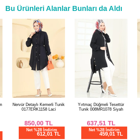
Bu Ürünleri Alanlar Bunları da Aldı
ım
Nervür Detaylı Kemerli Tunik
Yırtmaç Düğmeli Tesettür
0177ERK1158 Laci
Tunik 008MR1078 Siyah
850,00
TL
637,51
TL
Net %28 İndirim
Net %28 İndirim
612,01 TL
459,01 TL