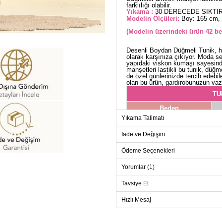
farklılığı olabilir.
Yıkama :
30 DERECEDE SIKTIR
Modelin Ölçüleri:
Boy: 165 cm, 
(Modelin üzerindeki ürün 42 be
Desenli Boydan Düğmeli Tunik, he
olarak karşınıza çıkıyor. Moda se
yapıdaki viskon kumaşı sayesind
manşetleri lastikli bu tunik, düğm
de özel günlerinizde tercih edebi
olan bu ürün, gardırobunuzun vaz
TU
Beden
Yıkama Talimatı
42
44
İade ve Değişim
46
Ödeme Seçenekleri
48
Yorumlar (1)
50
Tavsiye Et
52
Hızlı Mesaj