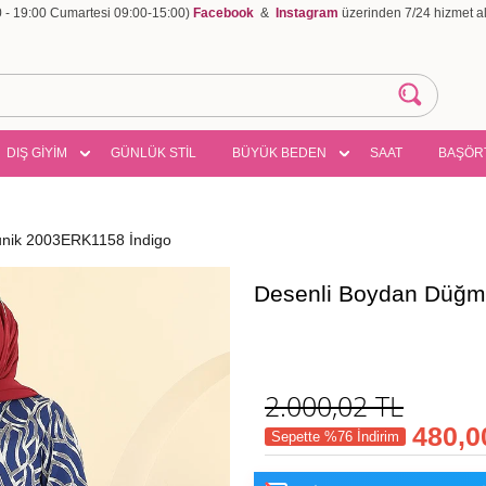
00 - 19:00 Cumartesi 09:00-15:00)
Facebook
&
Instagram
üzerinden 7/24 hizmet ala
DIŞ GİYİM
GÜNLÜK STİL
BÜYÜK BEDEN
SAAT
BAŞÖR
unik 2003ERK1158 İndigo
Desenli Boydan Düğme
2.000,02
TL
480,0
Sepette %76 İndirim