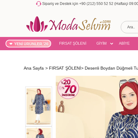
Sipariş ve Destek için +90 (212) 550 52 52 (Haftaiçi 09:
FIRSAT ŞÖLENİ
GİYİM
ABİYE
YENİ ÜRÜNLER '26
Ana Sayfa
>
FIRSAT ŞÖLENİ
>
Desenli Boydan Düğmeli T