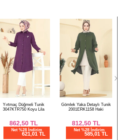
Yırtmaç Düğmeli Tunik
Gömlek Yaka Detaylı Tunik
Manşeti
3047KTR750 Koyu Lila
2001ERK1158 Haki
Takı
862,50
TL
812,50
TL
3.
Net %28 İndirim
Net %28 İndirim
N
621,01 TL
585,01 TL