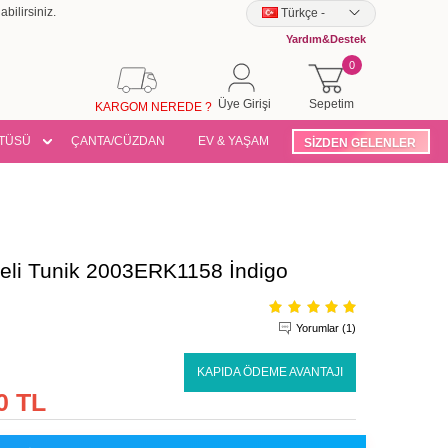
bilirsiniz.
Türkçe
-
Yardım&Destek
0
Üye Girişi
Sepetim
KARGOM NEREDE ?
TÜSÜ
ÇANTA/CÜZDAN
EV & YAŞAM
SİZDEN GELENLER
li Tunik 2003ERK1158 İndigo
Yorumlar (1)
KAPIDA ÖDEME AVANTAJI
0 TL