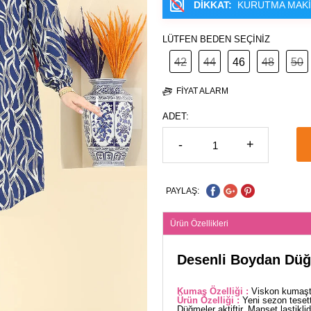
DİKKAT:
KURUTMA MAKİ
LÜTFEN BEDEN SEÇİNİZ
42
44
46
48
50
FIYAT ALARM
ADET:
-
+
PAYLAŞ:
Ürün Özellikleri
Desenli Boydan Düğ
Kumaş Özelliği :
Viskon kumaşta
Ürün Özelliği :
Yeni sezon teset
Düğmeler aktiftir. Manşet lastikli