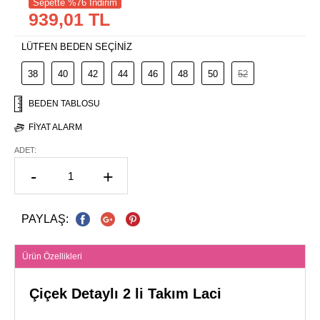
Sepette %76 İndirim
939,01 TL
LÜTFEN BEDEN SEÇİNİZ
38
40
42
44
46
48
50
52
BEDEN TABLOSU
FIYAT ALARM
ADET:
-
+
PAYLAŞ:
Ürün Özellikleri
Çiçek Detaylı 2 li Takım Laci