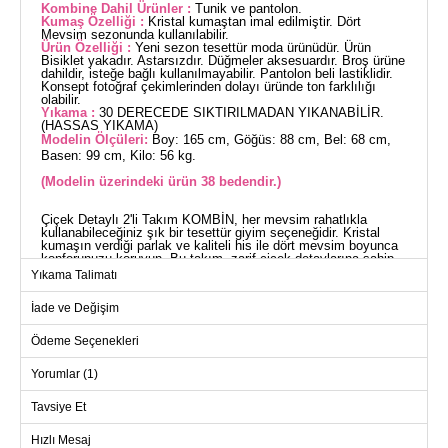
Kombine Dahil Ürünler :
Tunik ve pantolon.
Kumaş Özelliği :
Kristal kumaştan imal edilmiştir. Dört
Mevsim sezonunda kullanılabilir.
Ürün Özelliği :
Yeni sezon tesettür moda ürünüdür. Ürün
Bisiklet yakadır. Astarsızdır. Düğmeler aksesuardır. Broş ürüne
dahildir, isteğe bağlı kullanılmayabilir. Pantolon beli lastiklidir.
Konsept fotoğraf çekimlerinden dolayı üründe ton farklılığı
olabilir.
Yıkama :
30 DERECEDE SIKTIRILMADAN YIKANABİLİR.
(HASSAS YIKAMA)
Modelin Ölçüleri:
Boy: 165 cm, Göğüs: 88 cm, Bel: 68 cm,
Basen: 99 cm, Kilo: 56 kg.
(Modelin üzerindeki ürün 38 bedendir.)
Çiçek Detaylı 2'li Takım KOMBİN, her mevsim rahatlıkla
kullanabileceğiniz şık bir tesettür giyim seçeneğidir. Kristal
kumaşın verdiği parlak ve kaliteli his ile dört mevsim boyunca
konforunuzu koruyun. Bu takım, zarif çiçek detaylarına sahip
tunik ve pantolondan oluşmaktadır. Hem günlük kullanımda
Yıkama Talimatı
hem de özel günlerde idealdir.
TUNİK BEDEN ÖLÇÜLERİ
İade ve Değişim
(CM)
Beden
Göğüs
Boy
Ödeme Seçenekleri
38
104
83
Yorumlar (1)
40
108
83
Tavsiye Et
42
112
83
Hızlı Mesaj
44
116
83