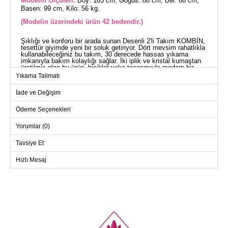
Modelin Ölçüleri:
Boy: 165 cm, Göğüs: 88 cm, Bel: 68 cm,
Basen: 99 cm, Kilo: 56 kg.
(Modelin üzerindeki ürün 42 bedendir.)
Şıklığı ve konforu bir arada sunan Desenli 2'li Takım KOMBİN,
tesettür giyimde yeni bir soluk getiriyor. Dört mevsim rahatlıkla
kullanabileceğiniz bu takım, 30 derecede hassas yıkama
imkanıyla bakım kolaylığı sağlar. İki iplik ve kristal kumaştan
üretilmiş olan bu ürün, bisiklet yaka tasarımıyla modern bir
görünüm sunuyor. Astarsız yapısı ile hafif ve rahat bir kullanım
Yıkama Talimatı
sunan takım, kafadan geçmeli üst parça ve lastikli etek beli ile
pratik bir kullanım vaad eder. Tunik ve etek şeklindeki bu şık
İade ve Değişim
kombin, her ortamda rahat etmenizi sağlayacak.
TUNİK BEDEN ÖLÇÜLERİ
(CM)
Ödeme Seçenekleri
Beden
Göğüs
Boy
Yorumlar (0)
42
108
61
Tavsiye Et
44
112
61
Hızlı Mesaj
46
118
61
48
122
61
50
128
61
52
134
61