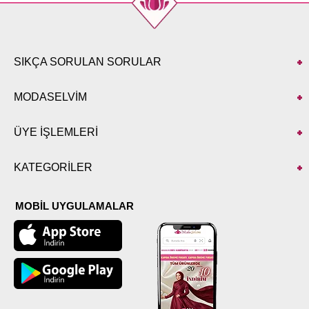
ETEK BEDEN ÖLÇÜLERİ
(CM)
Beden
Boy
42
85
SIKÇA SORULAN SORULAR
44
85
46
85
MODASELVİM
48
85
50
85
ÜYE İŞLEMLERİ
52
85
KATEGORİLER
MOBİL UYGULAMALAR