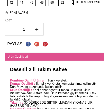
BEDEN TABLOSU
42
44
46
48
50
52
FIYAT ALARM
ADET:
-
+
PAYLAŞ:
Ürün Özellikleri
Desenli 2 li Takım Kahve
Kombine Dahil Ürünler :
Tunik ve etek.
Kumaş Özelliği :
İki İplik ve Kristal kumaştan imal edilmiştir.
Dört Mevsim sezonunda kullanılabilir.
Ürün Özelliği :
Yeni sezon tesettür moda ürünüdür. Ürün
Bisiklet yakadır. Astarsızdır. Ürün kafadan giyilmektedir. Etek
beli lastiklidir.Konsept fotoğraf çekimlerinden dolayı üründe ton
farklılığı olabilir.
Yıkama :
30 DERECEDE SIKTIRILMADAN YIKANABİLİR.
(HASSAS YIKAMA)