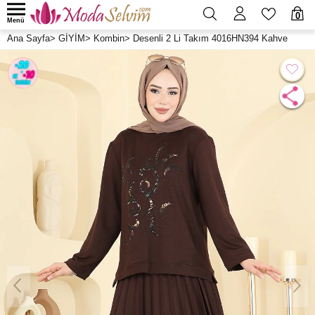
0
Menü
Ana Sayfa
>
GİYİM
>
Kombin
>
Desenli 2 Li Takım 4016HN394 Kahve