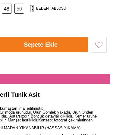
48
50
BEDEN TABLOSU
Sepete Ekle
rli Tunik Asit
umaştan imal edilmiştir.
tür moda ürünüdür. Ürün Gömlek yakadır. Ürün Önden
dır.. Astarsızdır. Boncuk detaylar dikilidir. Kemer ürüne
bilir. Manşet lastiklidir.Konsept fotoğraf çekimlerinden
.
ILMADAN YIKANABİLİR.(HASSAS YIKAMA)