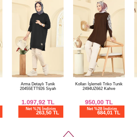
Kolları İşlemeli Triko Tunik
Yırtmaç Düğmeli Tunik
G
2494UZ662 Kahve
3047KTR750 Koyu Mavi
950,00
TL
862,50
TL
Net %28 İndirim
Net %28 İndirim
684,01 TL
621,01 TL