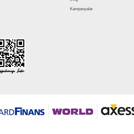
Kampanyalar
©2026 Tüm modaselvim.com hakları saklıdır.