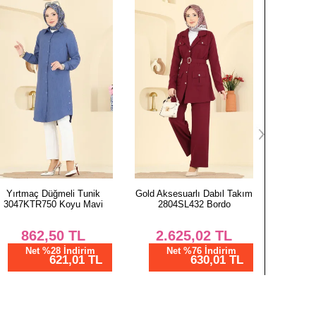
old Aksesuarlı Dabıl Takım
Gömlek Yaka Taşlı Tunik
Kemer D
2804SL432 Bordo
2827SLK540 Kırmızı
308
2.625,02
TL
850,00
TL
1.
Net %76 İndirim
Net %28 İndirim
N
630,01 TL
612,01 TL