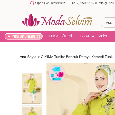
Sipariş ve Destek için +90 (212) 550 52 52 (Haftaiçi 09:
FIRSAT ŞÖLENİ
GİYİM
ABİYE
YENİ ÜRÜNLER '26
Ana Sayfa
>
GİYİM
>
Tunik
>
Boncuk Detaylı Kemerli Tunik