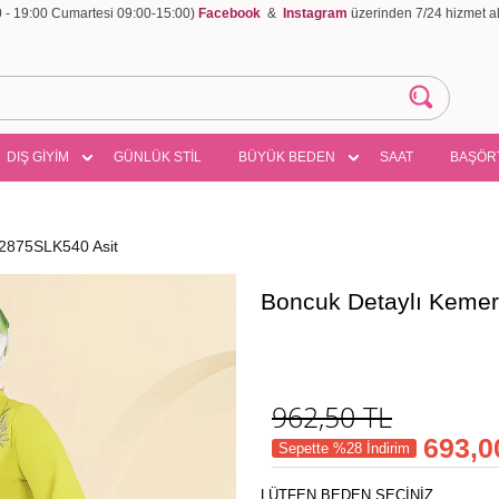
00 - 19:00 Cumartesi 09:00-15:00)
Facebook
&
Instagram
üzerinden 7/24 hizmet ala
DIŞ GİYİM
GÜNLÜK STİL
BÜYÜK BEDEN
SAAT
BAŞÖR
 2875SLK540 Asit
Boncuk Detaylı Kemer
962,50
TL
693,0
Sepette %28 İndirim
LÜTFEN BEDEN SEÇİNİZ