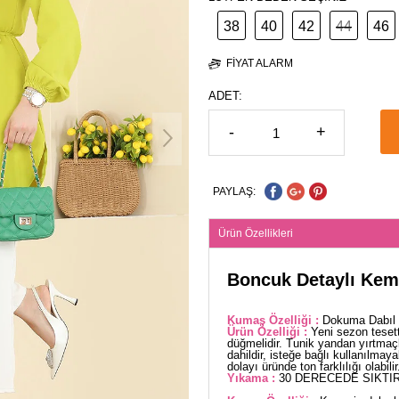
38
40
42
44
46
FIYAT ALARM
ADET:
-
+
PAYLAŞ:
Ürün Özellikleri
Boncuk Detaylı Keme
Kumaş Özelliği :
Dokuma Dabıl k
Ürün Özelliği :
Yeni sezon teset
düğmelidir. Tunik yandan yırtmaçlı
dahildir, isteğe bağlı kullanılmaya
dolayı üründe ton farklılığı olabilir
Yıkama :
30 DERECEDE SIKTIR