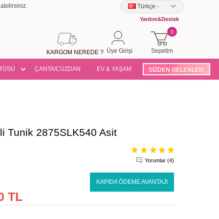
bilirsiniz.
Türkçe
-
Yardım&Destek
0
Üye Girişi
Sepetim
KARGOM NEREDE ?
TÜSÜ
ÇANTA/CÜZDAN
EV & YAŞAM
SİZDEN GELENLER
li Tunik 2875SLK540 Asit
Yorumlar (4)
KAPIDA ÖDEME AVANTAJI
0 TL