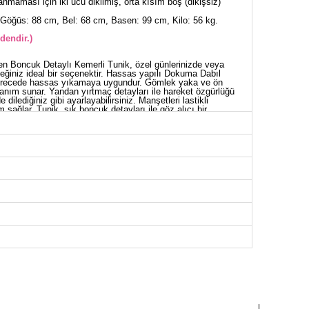
nmaması için iki ucu dikilmiş, orta kısım boş (dikişsiz)
Göğüs: 88 cm, Bel: 68 cm, Basen: 99 cm, Kilo: 56 kg.
dendir.)
tiren Boncuk Detaylı Kemerli Tunik, özel günlerinizde veya
eğiniz ideal bir seçenektir. Hassas yapılı Dokuma Dabıl
derecede hassas yıkamaya uygundur. Gömlek yaka ve ön
llanım sunar. Yandan yırtmaç detayları ile hareket özgürlüğü
dilediğiniz gibi ayarlayabilirsiniz. Manşetleri lastikli
 sağlar. Tunik, şık boncuk detayları ile göz alıcı bir
de konforlu bir alternatif arayanlar için idealdir.
NİK BEDEN ÖLÇÜLERİ (CM)
Göğüs
Bel
Boy
96
92
88
100
96
88
104
100
88
108
104
88
112
110
88
120
114
88