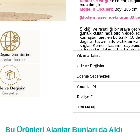
Kemer Özelliği :
Kemerin dalgala
bırakılmıştır.
Modelin Ölçüleri:
Boy: 165 cm, 
(Modelin üzerindeki ürün 38 be
Şıklığı ve rahatlığı bir araya ge
günlük kullanımda tercih edebilec
kumaştan üretilen bu tunik, 30 
düğmeli tasarımı ile pratik bir ku
sağlar. Kemerli tasarımı sayesinde 
olduğundan dolayı rahat bir oturum
görünüm kazanmıştır. Hem şık hem 
Yıkama Talimatı
TU
İade ve Değişim
Beden
Ödeme Seçenekleri
38
40
Yorumlar (4)
42
Tavsiye Et
44
Hızlı Mesaj
46
48
Bu Ürünleri Alanlar Bunları da Aldı