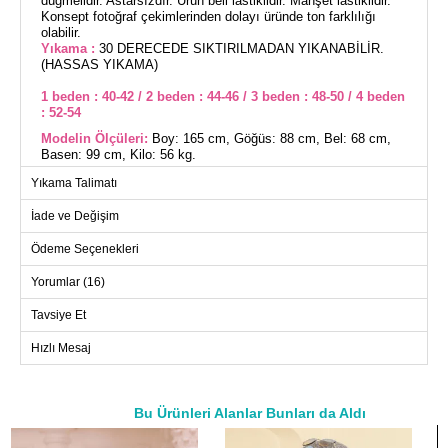
düğmelidir. Astarsızdır. Ürün beli lastiklidir. Manşet lastiklidir.
Konsept fotoğraf çekimlerinden dolayı üründe ton farklılığı
olabilir.
Yıkama :
30 DERECEDE SIKTIRILMADAN YIKANABİLİR.
(HASSAS YIKAMA)
1 beden : 40-42 / 2 beden : 44-46 / 3 beden : 48-50 / 4 beden
: 52-54
Modelin Ölçüleri:
Boy: 165 cm, Göğüs: 88 cm, Bel: 68 cm,
Basen: 99 cm, Kilo: 56 kg.
(Modelin üzerindeki ürün 1 bedendir.)
Yıkama Talimatı
İade ve Değişim
Şıklığınızı dört mevsim sergileyecek Toka Detaylı Viskon
Elbise ile tanışın! Bu tesettür elbise, hassas yapısıyla 30
derecede yıkanabilir ve viscose ile modal kumaş karışımından
Ödeme Seçenekleri
üretilmiştir. Rahatlığı ön planda tutan tasarımı gömlek yaka, ön
tarafı düğmeli ve astarsızdır. Ayarlanabilir toka detayı ve
Yorumlar (16)
elastik beli ile konforunuzu artırırken, elastik manşetler kol
hareketlerinizde özgürlük sağlar. Boy: 165 cm, Göğüs: 88 cm,
Bel: 68 cm, Basen: 99 cm, Kilo: 56 kg ölçülerindeki model
Tavsiye Et
üzerinde 1 beden gösterilmektedir. Her mevsim şıklığınızı toka
detaylı bu elbiseyle koruyun!
Hızlı Mesaj
ELBİSE BEDEN ÖLÇÜLERİ
(CM)
Beden
Göğüs
Boy
Bu Ürünleri Alanlar Bunları da Aldı
1
100
138
a>
2
108
138