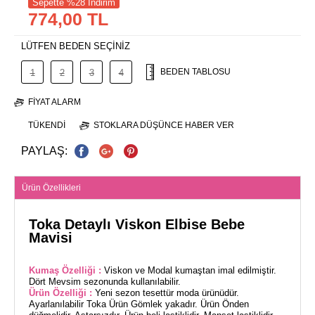
Sepette %28 İndirim
774,00 TL
LÜTFEN BEDEN SEÇİNİZ
BEDEN TABLOSU
1
2
3
4
FIYAT ALARM
TÜKENDI
STOKLARA DÜŞÜNCE HABER VER
PAYLAŞ:
Ürün Özellikleri
Toka Detaylı Viskon Elbise Bebe
Mavisi
Kumaş Özelliği :
Viskon ve Modal kumaştan imal edilmiştir.
Dört Mevsim sezonunda kullanılabilir.
Ürün Özelliği :
Yeni sezon tesettür moda ürünüdür.
Ayarlanılabilir Toka Ürün Gömlek yakadır. Ürün Önden