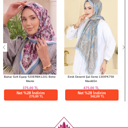
3
112
138
4
116
138
Etnik Desenli Şal Serisi 130IPK758
Düz Şifon Şal Serisi 3460SL432 Haki
Mavi&Gri
475,00
TL
300,00
TL
Net %28 İndirim
Net %28 İndirim
342,00 TL
216,00 TL