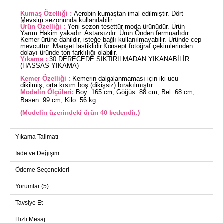
Kumaş Özelliği :
Aerobin kumaştan imal edilmiştir. Dört
Mevsim sezonunda kullanılabilir.
Ürün Özelliği :
Yeni sezon tesettür moda ürünüdür. Ürün
Yarım Hakim yakadır. Astarsızdır. Ürün Önden fermuarlıdır.
Kemer ürüne dahildir, isteğe bağlı kullanılmayabilir. Üründe cep
mevcuttur. Manşet lastiklidir.Konsept fotoğraf çekimlerinden
dolayı üründe ton farklılığı olabilir.
Yıkama :
30 DERECEDE SIKTIRILMADAN YIKANABİLİR.
(HASSAS YIKAMA)
Kemer Özelliği :
Kemerin dalgalanmaması için iki ucu
dikilmiş, orta kısım boş (dikişsiz) bırakılmıştır.
Modelin Ölçüleri:
Boy: 165 cm, Göğüs: 88 cm, Bel: 68 cm,
Basen: 99 cm, Kilo: 56 kg.
(Modelin üzerindeki ürün 40 bedendir.)
Beli Kuşaklı Aerobin Ferace, her mevsim rahatlıkla tercih
Yıkama Talimatı
edebileceğiniz şık bir tesettür giysisidir. Aerobin kumaşı
sayesinde hafif ve dayanıklı olan bu ferace, 30 derecede
İade ve Değişim
hassas yıkama ile temizlenebilir. Yarım hakim yaka tasarımına
sahip olan ürün, astarsızdır ve ön tarafında kullanışlı bir
Ödeme Seçenekleri
fermuar bulunur. Ürün, modelin üzerindeki 40 bedendir ve
modelin bel ölçüsünü vurgulayan kuşaklı tasarımı ile dikkat
Yorumlar (5)
çeker. Kemer, iki ucu dikilmiş orta kısmı dikişsiz bırakılarak
dalgalanmayı önler ve çıkarılabilir. Ayrıca feracede pratik
Tavsiye Et
kullanım için cepler ve manşetleri lastiklidir.
Hızlı Mesaj