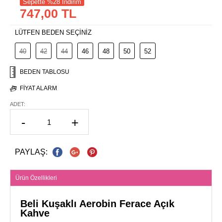
Sepette %28 İndirim
747,00 TL
LÜTFEN BEDEN SEÇİNİZ
40
42
44
46
48
50
52
BEDEN TABLOSU
FIYAT ALARM
ADET:
-
+
PAYLAŞ:
Ürün Özellikleri
Beli Kuşaklı Aerobin Ferace Açık
Kahve