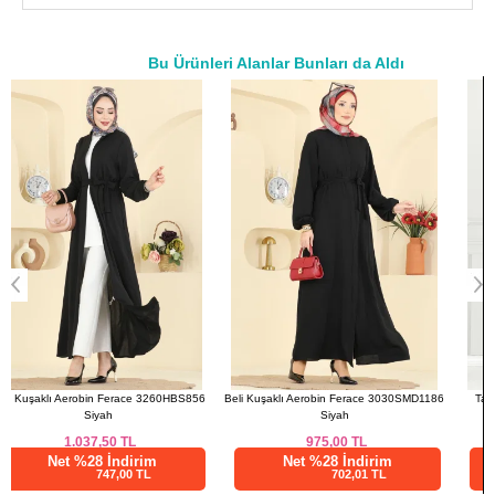
FERACE BEDEN ÖLÇÜLERİ
(CM)
Beden
Göğüs
Boy
Bu Ürünleri Alanlar Bunları da Aldı
40
100
137
a>
42
106
137
44
110
137
46
114
137
48
118
137
50
122
137
52
124
137
Beli Kuşaklı Aerobin Ferace 3030SMD1186
Taşlı Abiye Elbise 6225BSK463 Koyu
Siyah
Vizyon
975,00
TL
1.863,50
TL
Net %28 İndirim
Net %28 İndirim
702,01 TL
1341,72 TL