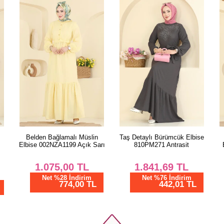
Taş Detaylı Bürümcük Elbise
Kapüşon Detaylı Aerobin
rı
810PM271 Antrasit
Elbise 5635ZNN863 Kahve
1.841,69
TL
1.162,50
TL
Net %76 İndirim
Net %28 İndirim
442,01 TL
837,00 TL