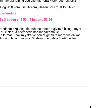
nmaması için iki ucu dikilmiş, orta kısım boş (dikişsiz)
Göğüs: 88 cm, Bel: 68 cm, Basen: 99 cm, Kilo: 56 kg.
 bedendir.)
6 / 3 beden : 48-50 / 4 beden : 52-54
odanın özgürleştirici ruhunu tesettür giyimle buluşturuyor.
n bu elbise, 30 derecede hassas yıkama ile
n kumaşı, hakim yaka ve önü düğmeli tasarımıyla dikkat
fliği ön plana çıkarıyor. Modelin üzerindeki 40-42 beden
miş kemeri ile konfor sunar. Kemer, isteğe bağlı olarak
manşetler lastiklidir ve her harekette rahatlık sağlar.
İSE BEDEN ÖLÇÜLERİ (CM)
Göğüs
Boy
96
137
104
137
112
137
120
137