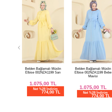
ı Müslin
Belden Bağlamalı Müslin
Belden Bağlamalı Müslin
99 Sarı
Elbise 002NZA1199 Bebe
Elbise 002NZA1199 Açık Sa
Mavisi
TL
1.075,00
TL
1.075,00
TL
dirim
Net %28 İndirim
00 TL
774,00 TL
Net %28 İndirim
774,00 TL