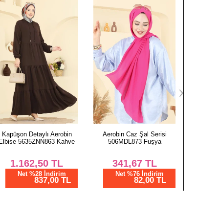
Aerobin Caz Şal Serisi
Aksesuar Düğme Detaylı
Belden 
506MDL873 Fuşya
Elbise 24007UKB139 İndigo
Elbise 
341,67
TL
1.112,50
TL
1.
Net %76 İndirim
Net %28 İndirim
N
82,00 TL
801,00 TL