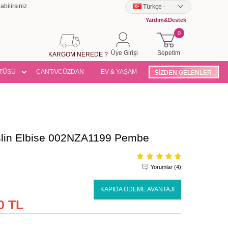
bilirsiniz.
Türkçe
-
Yardım&Destek
0
Üye Girişi
Sepetim
KARGOM NEREDE ?
TÜSÜ
ÇANTA/CÜZDAN
EV & YAŞAM
SİZDEN GELENLER
slin Elbise 002NZA1199 Pembe
Yorumlar (4)
KAPIDA ÖDEME AVANTAJI
0 TL