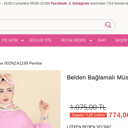
00 - 19:00 Cumartesi 09:00-15:00)
Facebook
&
Instagram
üzerinden 7/24 hizmet ala
DIŞ GİYİM
GÜNLÜK STİL
BÜYÜK BEDEN
SAAT
BAŞÖR
bise 002NZA1199 Pembe
Belden Bağlamalı Mü
1.075,00
TL
774,0
Sepette %28 İndirim
LÜTFEN BEDEN SEÇİNİZ