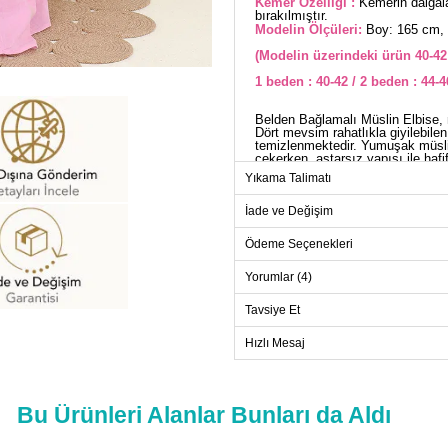
Kemer Özelliği :
Kemerin dalgala
bırakılmıştır.
Modelin Ölçüleri:
Boy: 165 cm, 
(Modelin üzerindeki ürün 40-42
1 beden : 40-42 / 2 beden : 44-4
Belden Bağlamalı Müslin Elbise, m
Dört mevsim rahatlıkla giyilebile
temizlenmektedir. Yumuşak müsli
çekerken, astarsız yapısı ile hafi
örneği, lastikli beli ve özel dikil
Yıkama Talimatı
çıkarılabilir ya da kullanılabilir, 
ELB
İade ve Değişim
Beden
Ödeme Seçenekleri
1
Yorumlar (4)
2
Tavsiye Et
3
4
Hızlı Mesaj
Bu Ürünleri Alanlar Bunları da Aldı