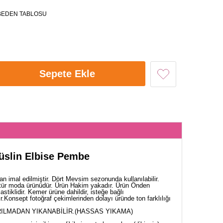
BEDEN TABLOSU
Sepete Ekle
üslin Elbise Pembe
n imal edilmiştir. Dört Mevsim sezonunda kullanılabilir.
tür moda ürünüdür. Ürün Hakim yakadır. Ürün Önden
lastiklidir. Kemer ürüne dahildir, isteğe bağlı
dir.Konsept fotoğraf çekimlerinden dolayı üründe ton farklılığı
ILMADAN YIKANABİLİR.(HASSAS YIKAMA)