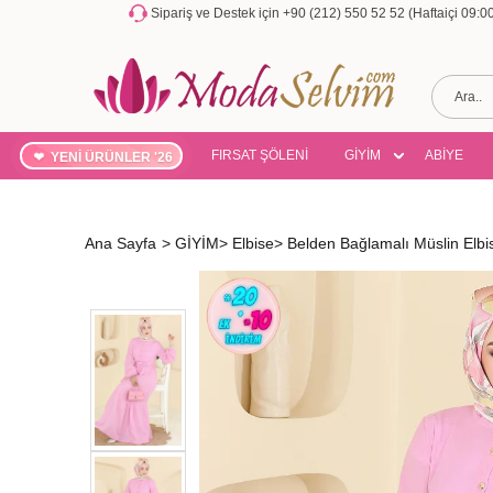
Sipariş ve Destek için +90 (212) 550 52 52 (Haftaiçi 09:
FIRSAT ŞÖLENİ
GİYİM
ABİYE
YENİ ÜRÜNLER '26
Ana Sayfa
>
GİYİM
>
Elbise
>
Belden Bağlamalı Müslin El