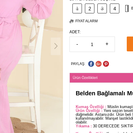
1
2
3
4
FIYAT ALARM
ADET:
-
+
PAYLAŞ:
Ürün Özellikleri
Belden Bağlamalı M
Kumaş Özelliği :
Müslin kumaşta
Ürün Özelliği :
Yeni sezon teset
düğmelidir. Astarsızdır. Ürün beli 
kullanılmayabilir. Manşet lastikli
olabilir.
Yıkama :
30 DERECEDE SIKTIR