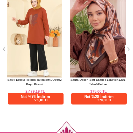
Sahra Desen Soft Eşarp 513ERBK1201
Yelekli 3 lü Aerobin Takım 2876SLK540 Haki
Taba&Kahve
375,00
TL
1.637,50
TL
Net %28 İndirim
Net %28 İndirim
270,00 TL
1179,00 TL