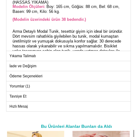
(HASSAS YIKAMA)
Modelin Ölçüleri:
Boy: 165 cm, Göğüs: 88 cm, Bel: 68 cm,
Basen: 99 cm, Kilo: 56 kg.
(Modelin üzerindeki ürün 38 bedendir.)
Arma Detaylı Modal Tunik, tesettür giyim için ideal bir üründür.
Dört mevsim rahatlıkla giyilebilen bu tunik, modal kumaştan
üretilmiştir ve yumuşak dokusuyla konfor sağlar. 30 derecede
hassas olarak yıkanabilir ve sıkma yapılmamalıdır. Bisiklet
yaka tasarımına sahip olan tunik, yanda yırtmaç detayları ile
hareket özgürlüğü sunar. Astarsız olup iç göstermez. Tunik,
Yıkama Talimatı
üzerinde şık aksesuar detayları ile süslenmiştir ve modelin
üzerindeki ürün 38 bedendir.
İade ve Değişim
Ödeme Seçenekleri
TUNİK BEDEN ÖLÇÜLERİ
(CM)
Yorumlar (1)
Beden
Göğüs
Boy
Tavsiye Et
38-40
110
80
42-44
114
80
Hızlı Mesaj
46-48
122
80
50-52
126
80
Bu Ürünleri Alanlar Bunları da Aldı
a>