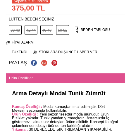
Sepette %76 İndirim
375,00 TL
LÜTFEN BEDEN SEÇİNİZ
BEDEN TABLOSU
38-40
42-44
46-48
50-52
FIYAT ALARM
TÜKENDI
STOKLARA DÜŞÜNCE HABER VER
PAYLAŞ:
Ürün Özellikleri
Arma Detaylı Modal Tunik Zümrüt
Kumaş Özelliği :
Modal kumaştan imal edilmiştir. Dört
Mevsim sezonunda kullanılabilir.
Ürün Özelliği :
Yeni sezon tesettür moda ürünüdür. Ürün
Bisiklet yakadır. Tunik yandan yırtmaçlıdır.. Astarsızdır.İç
göstermez.. aksesuar detayları ürüne dikilidir. Konsept fotoğraf
çekimlerinden dolayı üründe ton farklılığı olabilir.
Yıkama :
30 DERECEDE SIKTIRILMADAN YIKANABİLİR.